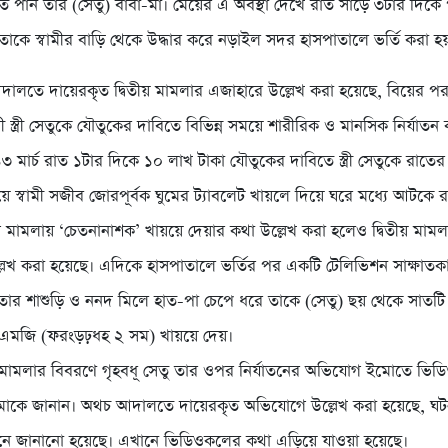
তে পান তার (সেতু) বাবা-মা। মেয়ের এ অবস্থা দেখে রাত সাড়ে ৩টার দিকে
াকে স্বামীর বাড়ি থেকে উদ্ধার করে নড়াইল সদর হাসপাতালে ভর্তি করা হ
লতে দায়েরকৃত দ্বিতীয় মামলার এজাহারে উল্লেখ করা হয়েছে, বিয়ের পর 
ী স্ত্রী সেতুকে যৌতুকের দাবিতে বিভিন্ন সময়ে শারীরিক ও মানসিক নির্যাত
৩ মার্চ রাত ১টার দিকে ১০ লাখ টাকা যৌতুকের দাবিতে স্ত্রী সেতুকে রাতের
ে স্বামী সজীব জোরপূর্বক ঘুমের ট্যাবলেট খায়লে দিয়ে ঘরে মধ্যে আটকে র
রথম মামলায় ‘চেতনানাশক’ খায়য়ে দেয়ার কথা উল্লেখ করা হলেও দ্বিতীয় মামল
ল্লেখ করা হয়েছে। এদিকে হাসপাতালে ভর্তির পর একটি টেলিভিশন সাক্ষাতকা
 তার শাশুড়ি ও ননদ মিলে হাত-পা চেপে ধরে তাকে (সেতু) ছয় থেকে সাতটি
২এমজি (ফরংড়ঢ়ধহ ২ সম) খায়য়ে দেয়।
 মামলার বিবরণে গৃহবধূ সেতু তার ওপর নির্যাতনের অভিযোগ ইমোতে ভি
 মাকে জানান। অথচ আদালতে দায়েরকৃত অভিযোগে উল্লেখ করা হয়েছে, ঘট
ে জানানো হয়েছে। এখানে ভিডিওকলের কথা এড়িয়ে যাওয়া হয়েছে।