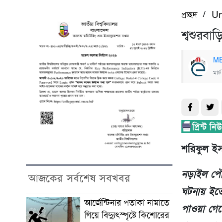
/
প্রচ্ছদ
Un
শ্বশুরবা
ME
মার
শরিফুল ইস
নড়াইল পৌরস
আজকের সর্বশেষ সবখবর
ঘটনায় ইতো
আর্জেন্টিনার পতাকা নামাতে
পাওয়া গেছ
গিয়ে বিদ্যুৎস্পৃষ্টে কিশোরের