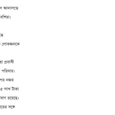
বলে আদালতে
বেশিরা।
ভে
াড়ির লোকজনকে
া প্রবাসী
র পরিবার।
র ওপর নজর
১৫ লাখ টাকা
ভিযোগ রয়েছে।
রের সঙ্গে