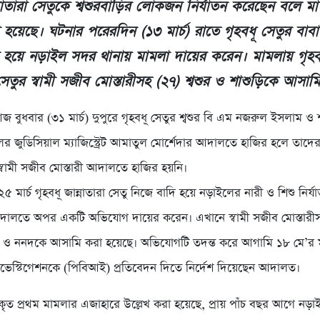
ন্নাতারা সেতুকে শ্বশুরবাড়ির লোকজন নির্যাতন করেছেন বলে ম
া হয়েছে। ঘটনার পরেরদিন (১৩ মার্চ) রাতে গৃহবধূ সেতুর বাব
 হয়ে নড়াইল সদর থানায় মামলা দায়ের করেন। মামলায় গৃহব
 সেতুর স্বামী সজীব মোস্তারীসহ (২৭) শ্বশুর ও শাশুড়িকে আসা
 বুধবার (৩১ মার্চ) দুপুরে গৃহবধূ সেতুর শ্বশুর বি এম নজরুল ইসলাম ও
র জুডিসিয়াল ম্যাজিস্ট্রেট আমাতুল মোর্শেদার আদালতে হাজির হলে তাদের 
্বামী সজীব মোস্তারী আদালতে হাজির হয়নি।
 মার্চ গৃহবধূ জান্নাতারা সেতু নিজে বাদি হয়ে নড়াইলের নারী ও শিশু নির্
ল আদালতে অপর একটি অভিযোগ দায়ের করেন। এখানে স্বামী সজীব মোস্তারীসহ
র ও ননদকে আসামি করা হয়েছে। অভিযোগটি তদন্ত করে আগামি ১৮ মে’র ম
নভেস্টিগেশনকে (পিবিআই) প্রতিবেদন দিতে নির্দেশ দিয়েছেন আদালত।
ৃত প্রথম মামলার এজাহারে উল্লেখ করা হয়েছে, প্রায় পাঁচ বছর আগে নড়াইল