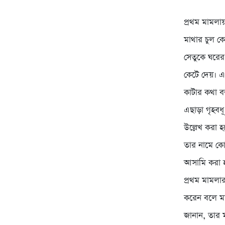
প্রথম মামলা
মাথার চুল কে
সেতুকে ঘরের 
কেটে দেয়। এ
কাটার কথা ব
এছাড়া গৃহবধ
উল্লেখ করা 
তার নামে কো
আসামি করা হ
প্রথম মামলার
করেন বলে মা
জানান, তার ম