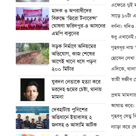
এক্ষেত্রে দ
মাদক ও অপরাধীদের
সাড়ে ১০টা এ
বিরুদ্ধে ‘জিরো টলারেন্স’
ঘোষণা ফরিদপুর-৪ আসনের
বর্ণনা। যদি
এমপি বাবুলের
শুধু এখানেই
সড়ক নির্মাণে অনিয়মের
গৃহবধূর নাম 
অভিযোগ, কাজ শেষের
হোসেন লেখা
আগেই খালে ধসে পড়ল
এদিকে, থানা
২০০ মিটার
স্বামী সজীব
যুবদল নেতাকে হত্যা করে
মরদেহ গুমের চেষ্টা, থানায়
প্রথম মামলা
মামলা
আঘাত করে। 
দেবহাটায় পুলিশের
গৃহবধূ সেতু
অভিযানে ইয়াবাসহ ২
জনসহ ৩ আসামি আটক
ন্যাড়া করে দ