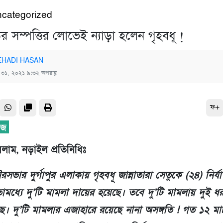
categorized
ড়ির সম্পত্তির লোভেই ন্যাড়া হলেন গৃহবধূ !
HADI HASAN
্চ ৩১, ২০২১ ৯:৩২ অপরাহ্ণ
ফ+
লাম, নড়াইল প্রতিনিধিঃ
ভার দুর্গাপুর এলাকায় গৃহবধূ জান্নাতারা সেতুকে (২৪) নির্য
মধ্যে দু’টি মামলা দায়ের হয়েছে। তবে দু’টি মামলায় দুই ধর
ে। দু’টি মামলার এজাহারে রয়েছে নানা অসঙ্গতি ! গত ১২ মার্