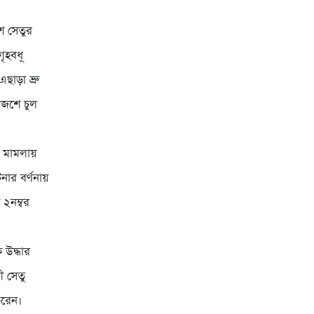
ে সেতুর
ৃহবধূ
এছাড়া ভ্রু
াজশে চুল
য় মামলায়
নার বর্ণনায়
 ২নম্বর
 উদ্ধার
 সেতু
করেন।