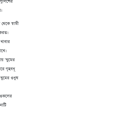
 পুলিশের
য়।
থেকে স্বামী
ন করত।
 খাবার
াখে।
ায় ‘ঘুমের
রে গৃহবধূ
 ঘুমের ওধুষ
ডিওকলের
নাটি