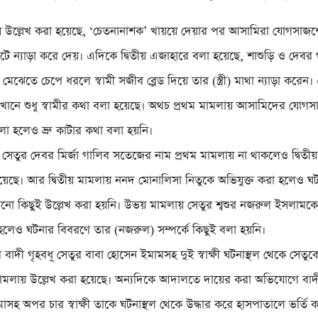
য় উল্লেখ করা হয়েছে, ‘চেতনানাশক’ খায়য়ে দেয়ার পর আসামিরা যোগসাজশ
টে ন্যাড়া করে দেয়। এদিকে দ্বিতীয় এজাহারে বলা হয়েছে, শাশুড়ি ও দেবর গ
মেঝেতে চেপে ধরলে স্বামী সজীব ব্লেড দিয়ে তার (স্ত্রী) মাথা ন্যাড়া করেন। 
খানে শুধু স্বামীর কথা বলা হয়েছে। অথচ প্রথম মামলায় আসামিদের যোগস
লা হলেও ভ্রু কাটার কথা বলা হয়নি।
ূ সেতুর দেবর মির্জা গালিব সতেজের নাম প্রথম মামলায় না থাকলেও দ্বিতী
হয়েছে। আর দ্বিতীয় মামলায় ননদ মোনালিসা নিতুকে অভিযুক্ত করা হলেও ঘট
নো কিছুই উল্লেখ করা হয়নি। উভয় মামলায় সেতুর শ্বশুর নজরুল ইসলামকে
লেও ঘটনার বিবরণে তার (নজরুল) সম্পর্কে কিছুই বলা হয়নি।
 বাদী গৃহবধূ সেতুর বাবা হোসেন ইমামসহ দুই স্বাক্ষী ঘটনাস্থল থেকে সেতুকে
মলায় উল্লেখ করা হয়েছে। অন্যদিকে আদালতে দায়ের করা অভিযোগে বাদী
াসহ অপর চার স্বাক্ষী তাকে ঘটনাস্থল থেকে উদ্ধার করে হাসপাতালে ভর্তি 