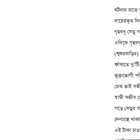
ঘটনার রাতে
দায়েরকৃত বি
গৃহবধূ সেতু 
এদিকে গৃহবধূ
(শ্বশুরবাড়ির
ফাঁসাতে দু’
ভূক্তভোগী পরি
মেঝ ভাই সজী
স্বামী সজীব 
পড়ে সেতুর ব
দেনাগ্রস্থ থ
এই টাকা চাও