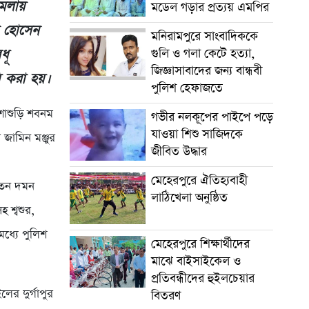
ামলায়
মডেল গড়ার প্রত্যয় এমপির
া হোসেন
মনিরামপুরে সাংবাদিককে
ধূ
গুলি ও গলা কেটে হত্যা,
জিজ্ঞাসাবাদের জন্য বান্ধবী
মি করা হয়।
পুলিশ হেফাজতে
 শাশুড়ি শবনম
গভীর নলকূপের পাইপে পড়ে
যাওয়া শিশু সাজিদকে
জামিন মঞ্জুর
জীবিত উদ্ধার
মেহেরপুরে ঐতিহ্যবাহী
যাতন দমন
লাঠিখেলা অনুষ্ঠিত
 শ্বশুর,
ধ্যে পুলিশ
মেহেরপুরে শিক্ষার্থীদের
মাঝে বাইসাইকেল ও
প্রতিবন্ধীদের হুইলচেয়ার
ের দুর্গাপুর
বিতরণ