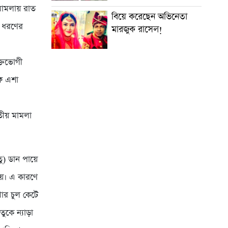
 মামলায় রাত
বিয়ে করেছেন অভিনেতা
ই ধরণের
মারজুক রাসেল!
ক্তভোগী
ফে এশা
তীয় মামলা
ু) ডান পায়ে
য়। এ কারণে
থার চুল কেটে
ুকে ন্যাড়া