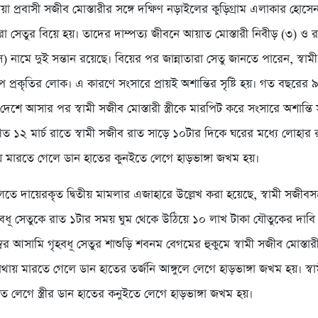
রিয়া প্রবাসী সজীব মোস্তারীর সঙ্গে দক্ষিণ নড়াইলের কুড়িগ্রাম এলাকার হোস
ারা সেতুর বিয়ে হয়। তাদের দাম্পত্য জীবনে আয়াত মোস্তারী নিবীড় (৩) ও র
) নামে দুই সন্তান রয়েছে। বিয়ের পর জান্নাতারা সেতু জানতে পারেন, স্বাম
াপ প্রকৃতির লোক। এ কারণে সংসারে প্রায়ই অশান্তির সৃষ্টি হয়। গত বছরের ৯
ে দেশে আসার পর স্বামী সজীব মোস্তারী স্ত্রীকে মারপিট করে সংসারে অশান্তি স
গত ১২ মার্চ রাতে স্বামী সজীব রাত সাড়ে ১০টার দিকে ঘরের মধ্যে লোহার রড 
য় মারতে গেলে ডান হাতের কুনইতে লেগে হাড়ভাঙ্গা জখম হয়।
ে দায়েরকৃত দ্বিতীয় মামলার এজাহারে উল্লেখ করা হয়েছে, স্বামী সজীবস
বধূ সেতুকে রাত ১টার সময় ঘুম থেকে উঠিয়ে ১০ লাখ টাকা যৌতুকের দাবি
বর আসামি গৃহবধূ সেতুর শাশুড়ি শবনম বেগমের হুকুমে স্বামী সজীব মোস্তা
ে মাথায় মারতে গেলে ডান হাতের তর্জনি আঙ্গুলে লেগে হাড়ভাঙ্গা জখম হয়। স্ব
 লেগে স্ত্রীর ডান হাতের কনুইতে লেগে হাড়ভাঙ্গা জখম হয়।