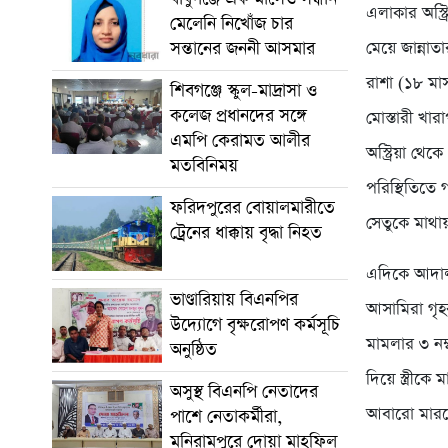
এলাকার অস্ট্
মেলেনি নিখোঁজ চার
মেয়ে জান্নাত
সন্তানের জননী আসমার
রাশা (১৮ মাস
শিবগঞ্জে স্কুল-মাদ্রাসা ও
কলেজ প্রধানদের সঙ্গে
মোস্তারী খার
এমপি কেরামত আলীর
অস্ট্রিয়া থেক
মতবিনিময়
পরিস্থিতিতে 
ফরিদপুরের বোয়ালমারীতে
সেতুকে মাথা
ট্রেনের ধাক্কায় বৃদ্ধা নিহত
এদিকে আদালত
ভাণ্ডারিয়ায় বিএনপির
আসামিরা গৃহ
উদ্যোগে বৃক্ষরোপণ কর্মসূচি
মামলার ৩ নম্
অনুষ্ঠিত
দিয়ে স্ত্রীক
অসুস্থ বিএনপি নেতাদের
আবারো মারতে
পাশে নেতাকর্মীরা,
মনিরামপুরে দোয়া মাহফিল