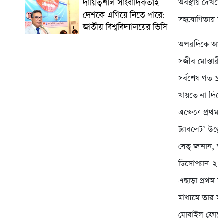
অবস্থায় দেখ
দায়িত্বশীল সাংবাদিকতাই
দেশকে এগিয়ে নিতে পারে:
সহযোগিতায় ত
জাতীয় বিশ্ববিদ্যালয়ের ভিসি
অপরদিকে আদা
সজীব মোস্তার
সর্বশেষ গত ১
খায়তে না দিয়
এক্ষেত্রে প্
ট্যাবলেট’ উ
সেতু জানান,
ডিসোপ্যান-
এছাড়া প্রথম
মাধ্যমে তার
মোবাইল ফোন