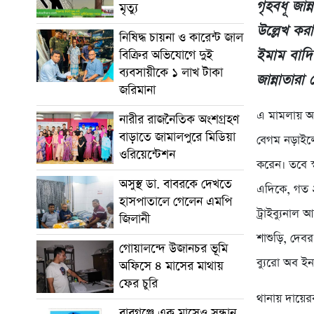
গৃহবধূ জা
মৃত্যু
উল্লেখ কর
নিষিদ্ধ চায়না ও কারেন্ট জাল
ইমাম বাদি
বিক্রির অভিযোগে দুই
ব্যবসায়ীকে ১ লাখ টাকা
জান্নাতারা
জরিমানা
এ মামলায় আজ
নারীর রাজনৈতিক অংশগ্রহণ
বাড়াতে জামালপুরে মিডিয়া
বেগম নড়াইলে
ওরিয়েন্টেশন
করেন। তবে স
অসুস্থ ডা. বাবরকে দেখতে
এদিকে, গত ২৫
হাসপাতালে গেলেন এমপি
ট্রাইব্যুনা
জিলানী
শাশুড়ি, দেব
গোয়ালন্দে উজানচর ভূমি
ব্যুরো অব ই
অফিসে ৪ মাসের মাথায়
ফের চুরি
থানায় দায়েরক
বাবুগঞ্জে এক মাসেও সন্ধান