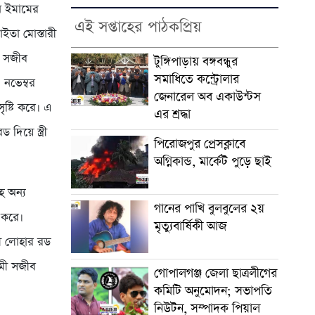
েন ইমামের
এই সপ্তাহের পাঠকপ্রিয়
াইতা মোস্তারী
ী সজীব
টুঙ্গিপাড়ায় বঙ্গবন্ধুর
সমাধিতে কন্ট্রোলার
 নভেম্বর
জেনারেল অব একাউন্টস
ৃষ্টি করে। এ
এর শ্রদ্ধা
দিয়ে স্ত্রী
পিরোজপুর প্রেসক্লাবে
অগ্নিকান্ড, মার্কেট পুড়ে ছাই
হ অন্য
গানের পাখি বুলবুলের ২য়
 করে।
মৃত্যুবার্ষিকী আজ
রী লোহার রড
ামী সজীব
গোপালগঞ্জ জেলা ছাত্রলীগের
কমিটি অনুমোদন; সভাপতি
নিউটন, সম্পাদক পিয়াল