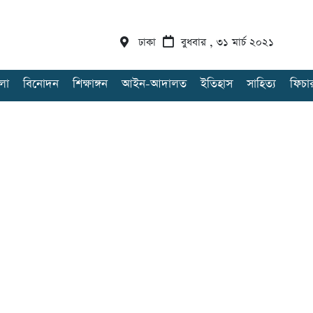
ঢাকা
বুধবার , ৩১ মার্চ ২০২১
লা
বিনোদন
শিক্ষাঙ্গন
আইন-আদালত
ইতিহাস
সাহিত্য
ফিচা