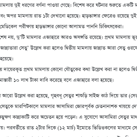
ুই মামলায় দুই ধরণের বর্ণনা পাওয়া গেছে। বিশেষ করে ঘটনার শুরুতে একটি
বং অপর মামলায় রাত ১টা দেখানো হয়েছে। হাড়ভাঙ্গার ক্ষেত্রেও রয়েছে দু
ও মেডিকেল পরীক্ষায় হাড়ভাঙ্গার কোনো আলামত পাননি চিকিৎসকেরা।
 শেষ নয়, দু’টি মামলার এজাহারে আরও অসঙ্গতি রয়েছে। প্রথম মামলায় ভূ
‘জান্নাতারা সেতু’ উল্লেখ করা হলেও দ্বিতীয় মামলায় জান্নাত আরা সেতু ওর
 হয়েছে।
য় দায়েরকৃত প্রথম মামলায় কোনো যৌতুকের কথা উল্লেখ করা না হলেও দ্বি
 মোস্তারী ১০ লাখ টাকা দাবি করেছে বলে এজাহারে বলা হয়েছে।
য় আরো উল্লেখ করা হয়েছে, গৃহবধূ সেতুর শাশুড়ি সাইজ কাঠ দিয়ে তার (সেত
সেতুকে মারপিটকালে মামলার আসামিরা জোরপূর্বক চেতনানাশক খায়য়ে দে
 কিছুক্ষণ কান্নাকাটি করে অচেতন হয়ে পড়েন। এ সুযোগে আসামিরা সেতুর মা
েয়। পরবর্তীতে রাত ২টার দিকে (১২ মার্চ) ইমোতে ভিডিওকলের মাধ্যমে সেত