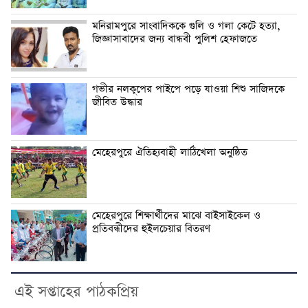
মনিরামপুরে সাংবাদিককে গুলি ও গলা কেটে হত্যা,
জিজ্ঞাসাবাদের জন্য বান্ধবী পুলিশ হেফাজতে
গভীর নলকূপের পাইপে পড়ে যাওয়া শিশু সাজিদকে
জীবিত উদ্ধার
মেহেরপুরে ঐতিহ্যবাহী লাঠিখেলা অনুষ্ঠিত
মেহেরপুরে শিক্ষার্থীদের মাঝে বাইসাইকেল ও
প্রতিবন্ধীদের হুইলচেয়ার বিতরণ
এই সপ্তাহের পাঠকপ্রিয়