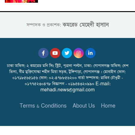
কমরেড মেহেদী হাসাান
সম্পাদক ও প্রকাশক:
ঢাকা অফিস: ২ কমরেড মনি সিং স্ট্রিট, পুরানা পল্টন, ঢাকা। গোপালগঞ্জ অফিস: দেশ
ভিলা, বীর মুক্তিযোদ্ধা শহীদ মিয়া সড়ক, টুঙ্গিপাড়া, গোপালগঞ্জ । মোবাইল ফোন:
০১৭১৮৫৬৫১৫৬ ফোন: ০২-৪৭৮৮৫৬২০০ বার্তা সম্পাদক: রাকিব চৌধুরী -
০১৭৭৫২৩০৪৭৮ বিজ্ঞাপন - ০১৯৫৪৩২০৯৯০ E-mail:
mehadi.news@gmail.com
Terms & Conditions
About Us
Home