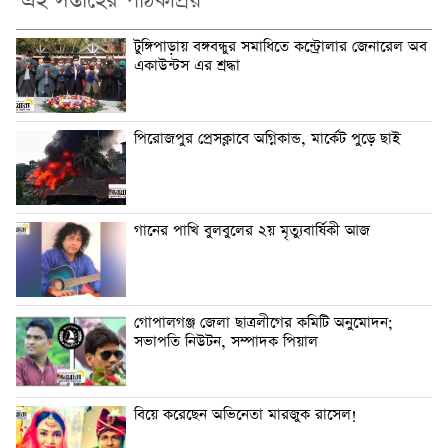
এই সপ্তাহের পাঠকপ্রিয়
টুঙ্গিপাড়ায় বঙ্গবন্ধুর সমাধিতে কন্ট্রোলার জেনারেল অব
একাউন্টস এর শ্রদ্ধা
পিরোজপুর প্রেসক্লাবে অগ্নিকান্ড, মার্কেট পুড়ে ছাই
গানের পাখি বুলবুলের ২য় মৃত্যুবার্ষিকী আজ
গোপালগঞ্জ জেলা ছাত্রলীগের কমিটি অনুমোদন;
সভাপতি নিউটন, সম্পাদক পিয়াল
বিয়ে করেছেন অভিনেতা মারজুক রাসেল!