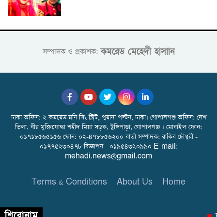
কমরেড মেহেদী হাসাান
সম্পাদক ও প্রকাশক:
ঢাকা অফিস: ২ কমরেড মনি সিং স্ট্রিট, পুরানা পল্টন, ঢাকা। গোপালগঞ্জ অফিস: দেশ
ভিলা, বীর মুক্তিযোদ্ধা শহীদ মিয়া সড়ক, টুঙ্গিপাড়া, গোপালগঞ্জ । মোবাইল ফোন:
০১৭১৮৫৬৫১৫৬ ফোন: ০২-৪৭৮৮৫৬২০০ বার্তা সম্পাদক: রাকিব চৌধুরী -
০১৭৭৫২৩০৪৭৮ বিজ্ঞাপন - ০১৯৫৪৩২০৯৯০ E-mail:
mehadi.news@gmail.com
Terms & Conditions
About Us
Home
শিরোনাম
দা