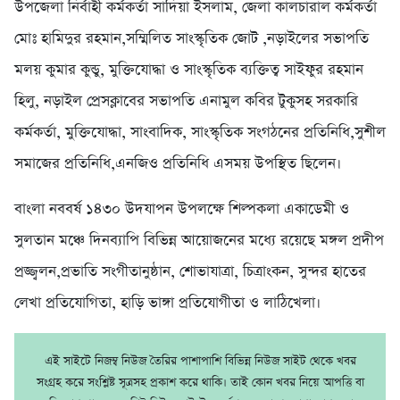
উপজেলা নির্বাহী কর্মকর্তা সাদিয়া ইসলাম, জেলা কালচারাল কর্মকর্তা
মোঃ হামিদুর রহমান,সম্মিলিত সাংস্কৃতিক জোট ,নড়াইলের সভাপতি
মলয় কুমার কুন্ডু, মুক্তিযোদ্ধা ও সাংস্কৃতিক ব্যক্তিত্ব সাইফুর রহমান
হিলু, নড়াইল প্রেসক্লাবের সভাপতি এনামুল কবির টুকুসহ সরকারি
কর্মকর্তা, মুক্তিযোদ্ধা, সাংবাদিক, সাংস্কৃতিক সংগঠনের প্রতিনিধি,সুশীল
সমাজের প্রতিনিধি,এনজিও প্রতিনিধি এসময় উপস্থিত ছিলেন।
বাংলা নববর্ষ ১৪৩০ উদযাপন উপলক্ষে শিল্পকলা একাডেমী ও
সুলতান মঞ্চে দিনব্যাপি বিভিন্ন আয়োজনের মধ্যে রয়েছে মঙ্গল প্রদীপ
প্রজ্জ্বলন,প্রভাতি সংগীতানুষ্ঠান, শোভাযাত্রা, চিত্রাংকন, সুন্দর হাতের
লেখা প্রতিযোগিতা, হাড়ি ভাঙ্গা প্রতিযোগীতা ও লাঠিখেলা।
এই সাইটে নিজম্ব নিউজ তৈরির পাশাপাশি বিভিন্ন নিউজ সাইট থেকে খবর
সংগ্রহ করে সংশ্লিষ্ট সূত্রসহ প্রকাশ করে থাকি। তাই কোন খবর নিয়ে আপত্তি বা