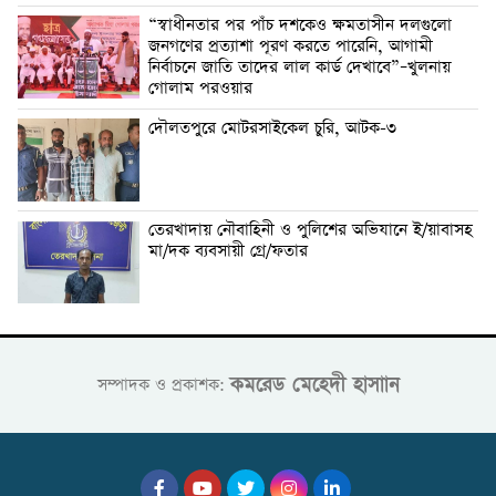
“স্বাধীনতার পর পাঁচ দশকেও ক্ষমতাসীন দলগুলো
জনগণের প্রত্যাশা পূরণ করতে পারেনি, আগামী
নির্বাচনে জাতি তাদের লাল কার্ড দেখাবে”–খুলনায়
গোলাম পরওয়ার
দৌলতপুরে মোটরসাইকেল চুরি, আটক-৩
তেরখাদায় নৌবাহিনী ও পুলিশের অভিযানে ই/য়াবাসহ
মা/দক ব্যবসায়ী গ্রে/ফতার
কমরেড মেহেদী হাসাান
সম্পাদক ও প্রকাশক: