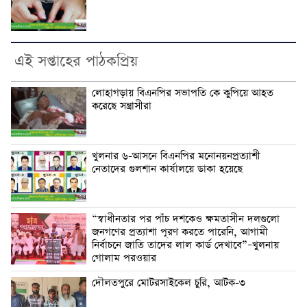
এই সপ্তাহের পাঠকপ্রিয়
লোহাগড়ায় বিএনপির সভাপতি কে কুপিয়ে আহত
করেছে সন্ত্রাসীরা
খুলনার ৬-আসনে বিএনপির মনোনয়নপ্রত্যাশী
নেতাদের গুলশান কার্যালয়ে ডাকা হয়েছে
“স্বাধীনতার পর পাঁচ দশকেও ক্ষমতাসীন দলগুলো
জনগণের প্রত্যাশা পূরণ করতে পারেনি, আগামী
নির্বাচনে জাতি তাদের লাল কার্ড দেখাবে”–খুলনায়
গোলাম পরওয়ার
দৌলতপুরে মোটরসাইকেল চুরি, আটক-৩