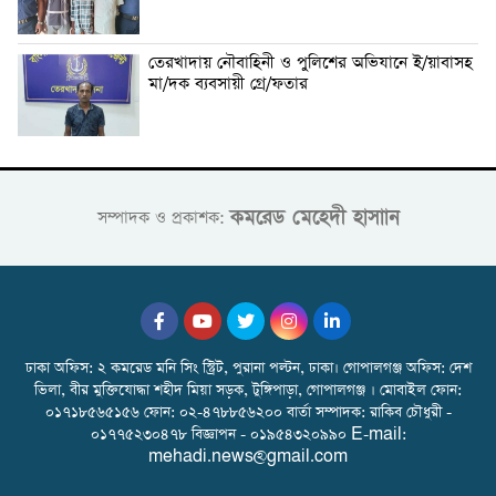
তেরখাদায় নৌবাহিনী ও পুলিশের অভিযানে ই/য়াবাসহ
মা/দক ব্যবসায়ী গ্রে/ফতার
কমরেড মেহেদী হাসাান
সম্পাদক ও প্রকাশক:
ঢাকা অফিস: ২ কমরেড মনি সিং স্ট্রিট, পুরানা পল্টন, ঢাকা। গোপালগঞ্জ অফিস: দেশ
ভিলা, বীর মুক্তিযোদ্ধা শহীদ মিয়া সড়ক, টুঙ্গিপাড়া, গোপালগঞ্জ । মোবাইল ফোন:
০১৭১৮৫৬৫১৫৬ ফোন: ০২-৪৭৮৮৫৬২০০ বার্তা সম্পাদক: রাকিব চৌধুরী -
০১৭৭৫২৩০৪৭৮ বিজ্ঞাপন - ০১৯৫৪৩২০৯৯০ E-mail:
mehadi.news@gmail.com