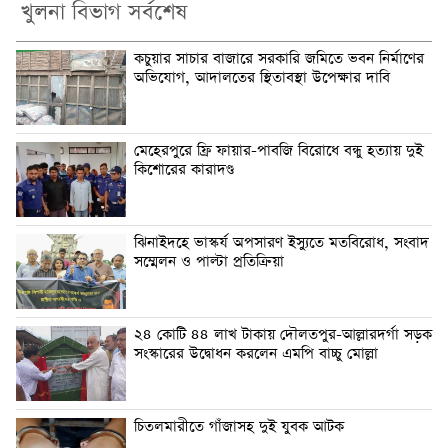
খুলনা বিভাগ সর্বশেষ
কচুয়ার সাচার বাজারে সরকারি জমিতে ভবন নির্মাণের
অভিযোগ, আদালতের স্থিতাবস্থা উপেক্ষার দাবি
মেহেরপুরে ফ্রি ফায়ার-পাবজি বিরোধে বন্ধু হত্যায় দুই
কিশোরের কারাদণ্ড
ঝিনাইদহে ভাস্কর্য অপসারণ ইস্যুতে মতবিরোধ, সংবাদ
সম্মেলন ও পাল্টা প্রতিক্রিয়া
২৪ কোটি ৪৪ লাখ টাকায় দৌলতপুর-আল্লারদর্গা সড়ক
সংস্কারের উদ্বোধন করলেন এমপি বাচ্চু মোল্লা
চিতলমারীতে গাঁজাসহ দুই যুবক আটক