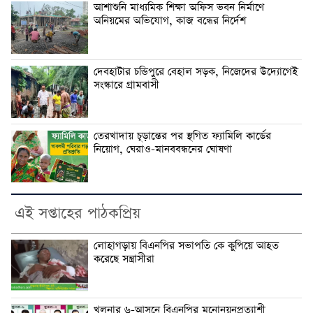
আশাশুনি মাধ্যমিক শিক্ষা অফিস ভবন নির্মাণে
অনিয়মের অভিযোগ, কাজ বন্ধের নির্দেশ
দেবহাটার চন্ডিপুরে বেহাল সড়ক, নিজেদের উদ্যোগেই
সংস্কারে গ্রামবাসী
তেরখাদায় চূড়ান্তের পর স্থগিত ফ্যামিলি কার্ডের
নিয়োগ, ঘেরাও-মানববন্ধনের ঘোষণা
এই সপ্তাহের পাঠকপ্রিয়
লোহাগড়ায় বিএনপির সভাপতি কে কুপিয়ে আহত
করেছে সন্ত্রাসীরা
খুলনার ৬-আসনে বিএনপির মনোনয়নপ্রত্যাশী