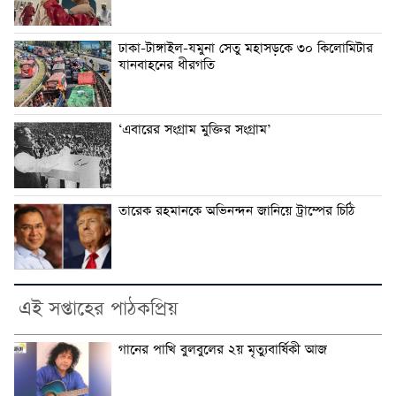
ঢাকা-টাঙ্গাইল-যমুনা সেতু মহাসড়কে ৩০ কিলো‌মিটার
যানবাহনের ধীরগতি
‘এবারের সংগ্রাম মুক্তির সংগ্রাম’
তারেক রহমানকে অ‌ভিনন্দন জা‌নিয়ে ট্রাম্পের চি‌ঠি
এই সপ্তাহের পাঠকপ্রিয়
গানের পাখি বুলবুলের ২য় মৃত্যুবার্ষিকী আজ