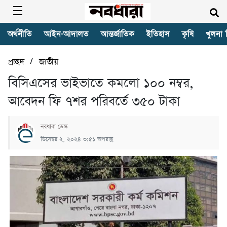
অর্থনীতি
আইন-আদালত
আন্তর্জাতিক
ইতিহাস
কৃষি
খুলনা 
/
প্রচ্ছদ
জাতীয়
বিসিএসের ভাইভাতে কমলো ১০০ নম্বর,
আবেদন ফি ৭শর পরিবর্তে ৩৫০ টাকা
নবধারা ডেস্ক
ডিসেম্বর ২, ২০২৪ ৩:৫১ অপরাহ্ণ