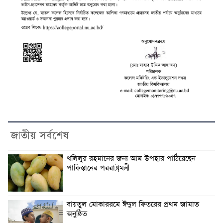
জাতীয় সর্বশেষ
খলিলুর রহমানের জন্য আম উপহার পা‌ঠি‌য়ে‌ছেন
পাকিস্তানের পররাষ্ট্রমন্ত্রী
বায়তুল মোকাররমে ঈদুল ফিতরের প্রথম জামাত
অনুষ্ঠিত