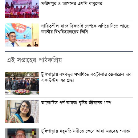
ফরিদপুর-৪ আসনের এমপি বাবুলের
দায়িত্বশীল সাংবাদিকতাই দেশকে এগিয়ে নিতে পারে:
জাতীয় বিশ্ববিদ্যালয়ের ভিসি
এই সপ্তাহের পাঠকপ্রিয়
টুঙ্গিপাড়ায় বঙ্গবন্ধুর সমাধিতে কন্ট্রোলার জেনারেল অব
একাউন্টস এর শ্রদ্ধা
আলোচিত পর্ন তারকা বৃষ্টির জীবনের গল্প
টুঙ্গিপাড়ায় মধুমতি নদীতে ভেসে আসা মরদেহ শনাক্ত