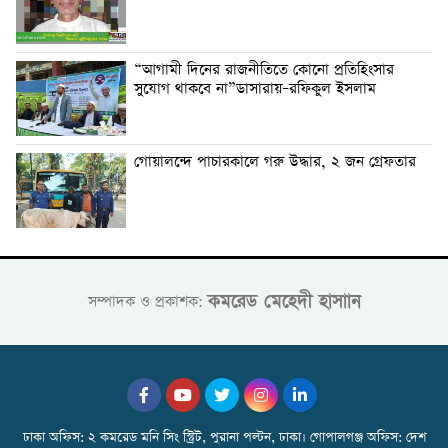
“আগামী দিনের রাজনীতিতে কোনো প্রতিহিংসার
সুযোগ থাকবে না”ডাসারায়–রফিকুল ইসলাম
গোয়ালন্দে পাচারকালে গরু উদ্ধার, ২ জন গ্রেফতার
কমরেড মেহেদী হাসাান
সম্পাদক ও প্রকাশক:
ঢাকা অফিস: ২ কমরেড মনি সিং স্ট্রিট, পুরানা পল্টন, ঢাকা। গোপালগঞ্জ অফিস: দেশ