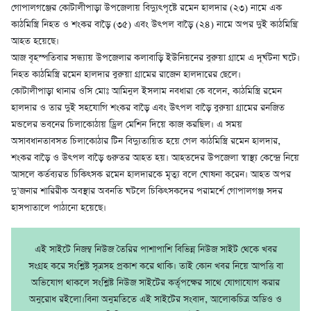
গোপালগঞ্জের কোটালীপাড়া উপজেলায় বিদ্যুৎপৃষ্টে রমেন হালদার (২৩) নামে এক
কাঠমিস্ত্রি নিহত ও শংকর বাড়ৈ (৩৫) এবং উৎপল বাড়ৈ (২৪) নামে অপর দুই কাঠমিন্ত্রি
আহত হয়েছে।
আজ বৃহস্পতিবার সন্ধ্যায় উপজেলার কলাবাড়ি ইউনিয়নের বুরুয়া গ্রামে এ দূর্ঘটনা ঘটে।
নিহত কাঠমিস্ত্রি রমেন হালদার বুরুয়া গ্রামের রাজেন হালদারের ছেলে।
কোটালীপাড়া থানার ওসি মোঃ আমিনুল ইসলাম নবধারা কে বলেন, কাঠমিস্ত্রি রমেন
হালদার ও তার দুই সহযোগি শংকর বাড়ৈ এবং উৎপল বাড়ৈ বুরুয়া গ্রামের রনজিত
মন্ডলের ভবনের চিলাকোঠায় ড্রিল মেশিন দিয়ে কাজ করছিল। এ সময়
অসাবধানতাবসত চিলাকোঠার টিন বিদ্যুতায়িত হয়ে গেল কাঠমিস্ত্রি রমেন হালদার,
শংকর বাড়ৈ ও উৎপল বাড়ৈ গুরুতর আহত হয়। আহতদের উপজেলা স্বাস্থ্য কেন্দ্রে নিয়ে
আসলে কর্তব্যরত চিকিৎসক রমেন হালদারকে মৃত্যু বলে ঘোষনা করেন। আহত অপর
দু’জনার শারিরীক অবস্থার অবনতি ঘটলে চিকিৎসকদের পরামর্শে গোপালগঞ্জ সদর
হাসপাতালে পাঠানো হয়েছে।
এই সাইটে নিজম্ব নিউজ তৈরির পাশাপাশি বিভিন্ন নিউজ সাইট থেকে খবর
সংগ্রহ করে সংশ্লিষ্ট সূত্রসহ প্রকাশ করে থাকি। তাই কোন খবর নিয়ে আপত্তি বা
অভিযোগ থাকলে সংশ্লিষ্ট নিউজ সাইটের কর্তৃপক্ষের সাথে যোগাযোগ করার
অনুরোধ রইলো।বিনা অনুমতিতে এই সাইটের সংবাদ, আলোকচিত্র অডিও ও