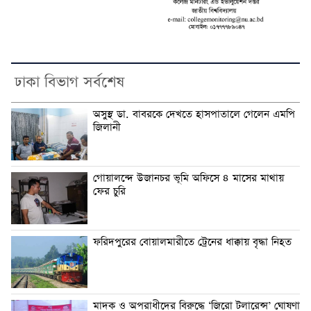
ঢাকা বিভাগ সর্বশেষ
অসুস্থ ডা. বাবরকে দেখতে হাসপাতালে গেলেন এমপি
জিলানী
গোয়ালন্দে উজানচর ভূমি অফিসে ৪ মাসের মাথায়
ফের চুরি
ফরিদপুরের বোয়ালমারীতে ট্রেনের ধাক্কায় বৃদ্ধা নিহত
মাদক ও অপরাধীদের বিরুদ্ধে ‘জিরো টলারেন্স’ ঘোষণা