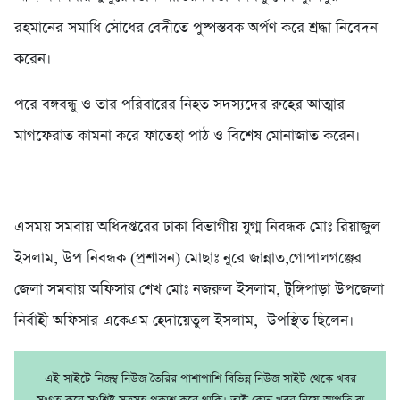
রহমানের সমাধি সৌধের বেদীতে পুষ্পস্তবক অর্পণ করে শ্রদ্ধা নিবেদন
করেন।
পরে বঙ্গবন্ধু ও তার পরিবারের নিহত সদস্যদের রুহের আত্মার
মাগফেরাত কামনা করে ফাতেহা পাঠ ও বিশেষ মোনাজাত করেন।
এসময় সমবায় অধিদপ্তরের ঢাকা বিভাগীয় যুগ্ম নিবন্ধক মোঃ রিয়াজুল
ইসলাম, উপ নিবন্ধক (প্রশাসন) মোছাঃ নুরে জান্নাত,গোপালগঞ্জের
জেলা সমবায় অফিসার শেখ মোঃ নজরুল ইসলাম, টুঙ্গিপাড়া উপজেলা
নির্বাহী অফিসার একেএম হেদায়েতুল ইসলাম, উপস্থিত ছিলেন।
এই সাইটে নিজম্ব নিউজ তৈরির পাশাপাশি বিভিন্ন নিউজ সাইট থেকে খবর