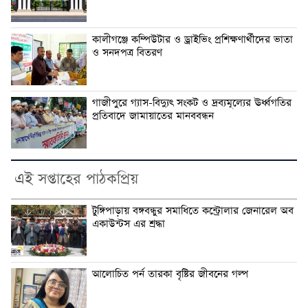
কালীগঞ্জে কম্পিউটার ও ড্রাইভিং প্রশিক্ষণার্থীদের ভাতা
ও সনদপত্র বিতরণ
গাজীপুরে গ্যাস-বিদ্যুৎ সংকট ও দ্রব্যমূল্যের ঊর্ধ্বগতির
প্রতিবাদে জামায়াতের মানববন্ধন
এই সপ্তাহের পাঠকপ্রিয়
টুঙ্গিপাড়ায় বঙ্গবন্ধুর সমাধিতে কন্ট্রোলার জেনারেল অব
একাউন্টস এর শ্রদ্ধা
আলোচিত পর্ন তারকা বৃষ্টির জীবনের গল্প