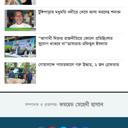
টুঙ্গিপাড়ায় মধুমতি নদীতে ভেসে আসা মরদেহ শনাক্ত
“আগামী দিনের রাজনীতিতে কোনো প্রতিহিংসার
সুযোগ থাকবে না”ডাসারায়–রফিকুল ইসলাম
গোয়ালন্দে পাচারকালে গরু উদ্ধার, ২ জন গ্রেফতার
কমরেড মেহেদী হাসাান
সম্পাদক ও প্রকাশক: