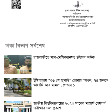
ঢাকা বিভাগ সর্বশেষ
রাজবাড়ীতে সাব-মেশিনগানসহ দুইজন আটক
টুঙ্গিপাড়ায় “৩৬ শে জুলাই” তোরণে আগুন; ৭৫ জনকে
আসামি করে মামলা, গ্রেপ্তার ১
জাতীয় বিশ্ববিদ্যালয়ের ২০২৩ সালের মাস্টার্স শেষপর্ব
পরীক্ষার ফল প্রকাশ