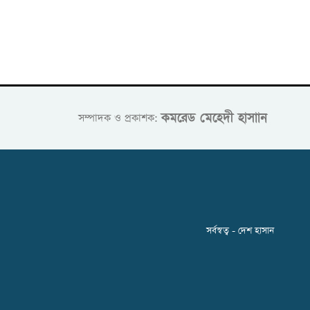
কমরেড মেহেদী হাসাান
সম্পাদক ও প্রকাশক:
সর্বস্বত্ব - দেশ হাসান