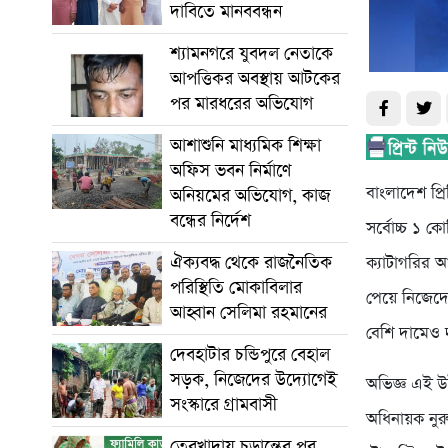
দাবিতে মানববন্ধন
শ্যামনগরে যুবদল নেতাকে
আপত্তিকর অবস্থায় আটকের
পর মারধরের অভিযোগ
আশাশুনি মাধ্যমিক শিক্ষা
অফিস ভবন নির্মাণে
বাংলাদেশ প্র
অনিয়মের অভিযোগ, কাজ
বন্ধের নির্দেশ
সর্বোচ্চ ১ ক
ঐক্যবদ্ধ থেকে রাজনৈতিক
ক্যাটাগরির 
পরিস্থিতি মোকাবিলার
পেয়ে নিজেদে
আহ্বান সেলিমা রহমানের
বেশি দামেও
দেবহাটার চন্ডিপুরে বেহাল
সড়ক, নিজেদের উদ্যোগেই
অভিজ্ঞ এই 
সংস্কারে গ্রামবাসী
অধিনায়ক নুর
তেরখাদায় চূড়ান্তের পর