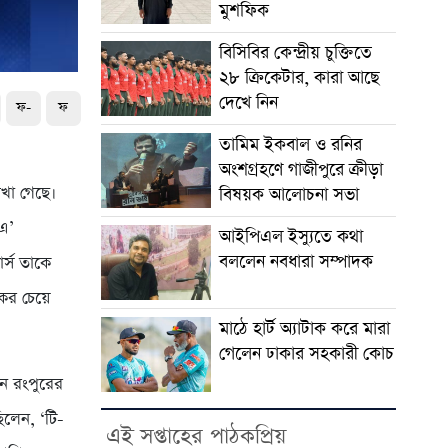
মুশফিক
বিসিবির কেন্দ্রীয় চুক্তিতে
২৮ ক্রিকেটার, কারা আছে
দেখে নিন
ফ-
ফ
তামিম ইকবাল ও রনির
অংশগ্রহণে গাজীপুরে ক্রীড়া
েখা গেছে।
বিষয়ক আলোচনা সভা
‘এ’
আইপিএল ইস্যুতে কথা
বললেন নবধারা সম্পাদক
র্স তাকে
ের চেয়ে
মাঠে হার্ট অ্যাটাক করে মারা
গেলেন ঢাকার সহকারী কোচ
ন রংপুরের
িলেন, ‘টি-
এই সপ্তাহের পাঠকপ্রিয়