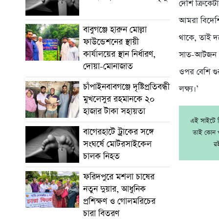
দেশি ক্রিকেট
আমরা বিদেশি
বাবুগঞ্জে হারুন মোল্লা
থাকে, তাই দ
ফাউন্ডেশনের স্থায়ী
কার্যালয়ের স্থান নির্ধারণ,
সাত-আটজন স্
দোয়া-মোনাজাত
ওপর বেশি গু
চাঁপাইনবাবগঞ্জে দৃষ্টিপ্রতিবন্ধী
লক্ষ্য।’
মুখলেসুর রহমানকে ২০
হাজার টাকা সহায়তা
এই সাইটে নি
বাগেরহাটে ট্রাকের সঙ্গে
তাই কোন খ
সংঘর্ষে মোটরসাইকেল
র
চালক নিহত
ফরিদপুরে মশলা চাষের
নতুন দুয়ার, আধুনিক
প্রশিক্ষণ ও গোলমরিচের
চারা বিতরণ