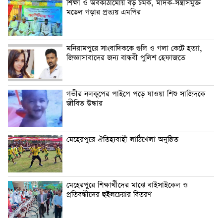
শিক্ষা ও অবকাঠামোয় বড় চমক, মাদক-সন্ত্রাসমুক্ত
মডেল গড়ার প্রত্যয় এমপির
মনিরামপুরে সাংবাদিককে গুলি ও গলা কেটে হত্যা,
জিজ্ঞাসাবাদের জন্য বান্ধবী পুলিশ হেফাজতে
গভীর নলকূপের পাইপে পড়ে যাওয়া শিশু সাজিদকে
জীবিত উদ্ধার
মেহেরপুরে ঐতিহ্যবাহী লাঠিখেলা অনুষ্ঠিত
মেহেরপুরে শিক্ষার্থীদের মাঝে বাইসাইকেল ও
প্রতিবন্ধীদের হুইলচেয়ার বিতরণ