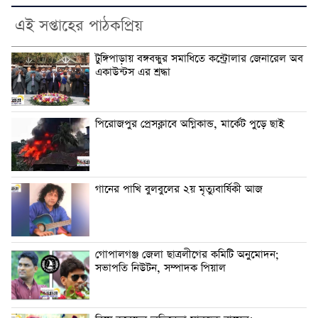
এই সপ্তাহের পাঠকপ্রিয়
টুঙ্গিপাড়ায় বঙ্গবন্ধুর সমাধিতে কন্ট্রোলার জেনারেল অব
একাউন্টস এর শ্রদ্ধা
পিরোজপুর প্রেসক্লাবে অগ্নিকান্ড, মার্কেট পুড়ে ছাই
গানের পাখি বুলবুলের ২য় মৃত্যুবার্ষিকী আজ
গোপালগঞ্জ জেলা ছাত্রলীগের কমিটি অনুমোদন;
সভাপতি নিউটন, সম্পাদক পিয়াল