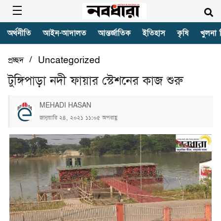
অর্থনীতি
আইন-আদালত
আন্তর্জাতিক
ইতিহাস
কৃষি
খুলনা 
/
প্রচ্ছদ
Uncategorized
টুঙ্গিপাড়া নদী ফায়ার স্টেশনের কাজ শুরু
MEHADI HASAN
জানুয়ারি ২৪, ২০২১ ১১:০৫ অপরাহ্ণ