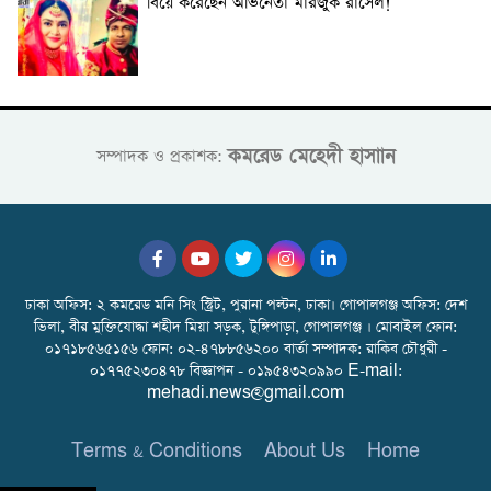
বিয়ে করেছেন অভিনেতা মারজুক রাসেল!
কমরেড মেহেদী হাসাান
সম্পাদক ও প্রকাশক:
ঢাকা অফিস: ২ কমরেড মনি সিং স্ট্রিট, পুরানা পল্টন, ঢাকা। গোপালগঞ্জ অফিস: দেশ
ভিলা, বীর মুক্তিযোদ্ধা শহীদ মিয়া সড়ক, টুঙ্গিপাড়া, গোপালগঞ্জ । মোবাইল ফোন:
০১৭১৮৫৬৫১৫৬ ফোন: ০২-৪৭৮৮৫৬২০০ বার্তা সম্পাদক: রাকিব চৌধুরী -
০১৭৭৫২৩০৪৭৮ বিজ্ঞাপন - ০১৯৫৪৩২০৯৯০ E-mail:
mehadi.news@gmail.com
Terms & Conditions
About Us
Home