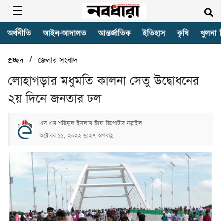
অর্থনীতি
আইন-আদালত
আন্তর্জাতিক
ইতিহাস
কৃষি
খুলনা 
/
প্রচ্ছদ
জেলার সংবাদ
লোহাগড়ার মধুমতি কালনা সেতু উদ্বোধনের
২য় দিনে জনতার ঢল
এস এম শরিফুল ইসলাম স্টাফ রিপোর্টার নড়াইল
অক্টোবর ১১, ২০২২ ৬:২৭ অপরাহ্ণ