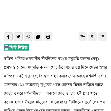
ফ+
ফ-
ফ
দক্ষিণ-পশ্চিমাঞ্চলবাসীর দীর্ঘদিনের স্বপ্নের মধুমতি কালনা সেতু।
প্রথম ৬ লেনের মধুমতি কালনা সেতু উদ্বোধনের ২য় দিনে সেতুর ওপর
দাঁড়িয়ে একটু স্বপ্ন পূরণের স্বাদ গ্রহণ করার চেষ্টা করছে দর্শনার্থীদরা ।
মঙ্গলবার (১১ অক্টোবর) দুপুরের প্রচন্ত রোদের ভিতর দাড়িয়ে আছে
সেতুর ওপরে দর্শনার্থীদরা । বিকালে সেতু ও তার দুই প্রান্ত জুড়ে
কয়েক হাজার উৎসুক মানুষের ঢল নেমেছে। দীর্ঘদিনের দুর্ভোগের পর
কাঙ্খিত সেতুর উদ্বোধন যেন অন্যরকম আবেগ, অনুভূতিতে একাকার