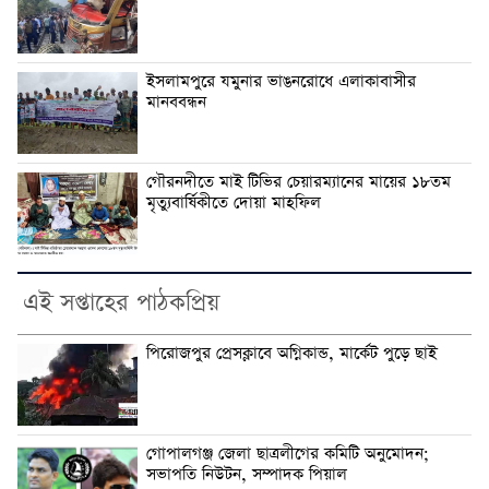
ইসলামপুরে যমুনার ভাঙনরোধে এলাকাবাসীর
মানববন্ধন
গৌরনদীতে মাই টিভির চেয়ারম্যানের মায়ের ১৮তম
মৃত্যুবার্ষিকীতে দোয়া মাহফিল
এই সপ্তাহের পাঠকপ্রিয়
পিরোজপুর প্রেসক্লাবে অগ্নিকান্ড, মার্কেট পুড়ে ছাই
গোপালগঞ্জ জেলা ছাত্রলীগের কমিটি অনুমোদন;
সভাপতি নিউটন, সম্পাদক পিয়াল