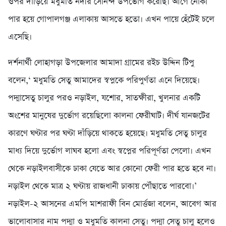
ওপর দাঁড়িয়ে মধুমতি নদীর সৌনন্দ উপভোগ করেছি। আগে নৌকা
পার হয়ে গোপালগঞ্জ এলাকায় আসতে হতো। এখন পায়ে হেঁটেই চলে
এসেছি।
দর্শনার্থী লোহাগড়া উপজেলার আমাদা গ্রামের রইচ উদ্দিন টিপু
বলেন,‘ মধুমতি সেতু আমাদের স্বপ্নকে পরিপুর্ণতা এনে দিয়েছে।
পদ্মাসেতু চালুর পরও নড়াইল, যশোর, সাতক্ষীরা, খুলনার একটি
অংশের মানুষের দুর্ভোগ রয়েছিলো কালনা ফেরীঘাট। দীর্ঘ যানজটের
কারণে ঘণ্টার পর ঘণ্টা দাঁড়িয়ে থাকতে হয়েছে। মধুমতি সেতু চালুর
মাধ্য দিয়ে দুর্ভোগ লাঘব হলো এবং স্বপ্নের পরিপূর্ণতা পেলো। এখন
থেকে নড়াইলবাসীকে ঢাকা যেতে আর কোনো ফেরী পার হতে হবে না।
নড়াইল থেকে মাত্র ২ ঘণ্টায় রাজধানী ঢাকায় পৌঁছাতে পারবো।’
নড়াইল-২ আসনের এমপি মাশরাফী বিন মোর্ত্তজা বলেন, আবেগ আর
ভালোবাসার নাম পদ্মা ও মধুমতি কালনা সেতু। পদ্মা সেতু চালু হলেও