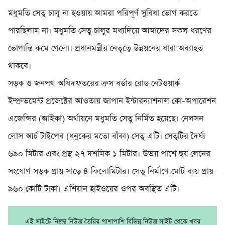
মধুমতি সেতু চালু না হওয়ায় আমরা পরিপূর্ণ সুবিধা ভোগ করতে
পারছিলাম না। মধুমতি সেতু চালুর মধ্যদিয়ে আমাদের সকল ধরণের
ভোগান্তি কমে গেলো। প্রধানমন্ত্রীর নেতৃত্বে উন্নয়নের ধারা অব্যাহত
থাকবে।
সড়ক ও জনপথ অধিদফতরের ক্রস বর্ডার রোড নেটওয়ার্ক
ইম্প্রুভমেন্ট প্রজেক্টের আওতায় জাপান ইন্টারন্যাশনাল কো-অপারেশন
এজেন্সির (জাইকা) অর্থায়নে মধুমতি সেতু নির্মিত হয়েছে। নেলসন
লোস আর্চ টাইপের (ধনুকের মতো বাঁকা) সেতু এটি। সেতুটির দৈর্ঘ্য
৬৯০ মিটার এবং প্রস্থ ২৭ দশমিক ১ মিটার। উভয় পাশে ছয় লেনের
সংযোগ সড়ক প্রায় সাড়ে ৪ কিলোমিটার। সেতু নির্মাণে মোট ব্যয় প্রায়
৯৬০ কোটি টাকা। এশিয়ান হাইওয়ের ওপর অবস্থিত এটি।
এই সাইটে নিজম্ব নিউজ তৈরির পাশাপাশি বিভিন্ন নিউজ সাইট থেকে খবর