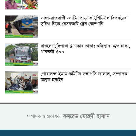
ভাঙ্গা-রাজবাড়ী -ভাটিয়াপাড়া রুট,শিডিউল বিপর্যয়ের
সুবিধা নিচ্ছে বেসরকারি ট্রেন কোম্পানি
বাড়লো টুঙ্গিপাড়া টু ঢাকার ভাড়াঃ গুলিস্তান ৪৫০ টাকা,
গাবতলী ৫০০
গোয়ালন্দ ইমাম কমিটির সভাপতি জালাল, সম্পাদক
আবুল হুসাইন
কমরেড মেহেদী হাসাান
সম্পাদক ও প্রকাশক: