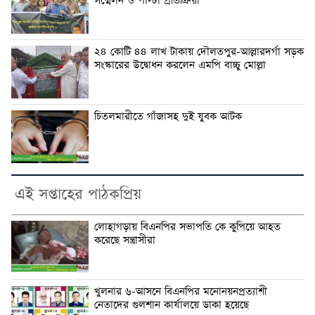
সম্মেলন ও পাল্টা প্রতিক্রিয়া
২৪ কোটি ৪৪ লাখ টাকায় দৌলতপুর-আল্লারদর্গা সড়ক
সংস্কারের উদ্বোধন করলেন এমপি বাচ্চু মোল্লা
চিতলমারীতে গাঁজাসহ দুই যুবক আটক
এই সপ্তাহের পাঠকপ্রিয়
লোহাগড়ায় বিএনপির সভাপতি কে কুপিয়ে আহত
করেছে সন্ত্রাসীরা
খুলনার ৬-আসনে বিএনপির মনোনয়নপ্রত্যাশী
নেতাদের গুলশান কার্যালয়ে ডাকা হয়েছে