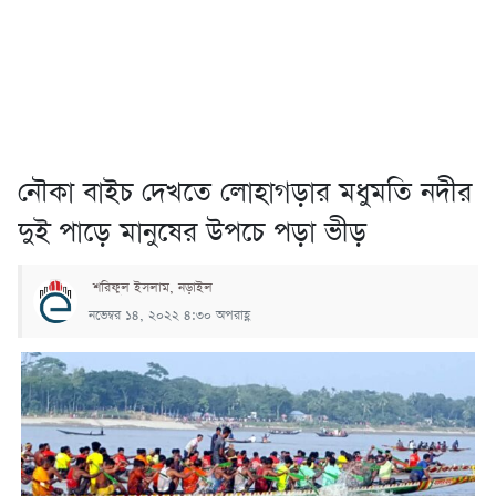
নৌকা বাইচ দেখতে লোহাগড়ার মধুমতি নদীর
দুই পাড়ে মানুষের উপচে পড়া ভীড়
শরিফুল ইসলাম, নড়াইল
নভেম্বর ১৪, ২০২২ ৪:৩০ অপরাহ্ণ