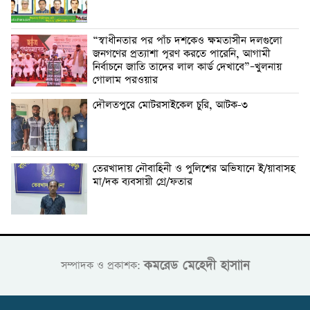
“স্বাধীনতার পর পাঁচ দশকেও ক্ষমতাসীন দলগুলো
জনগণের প্রত্যাশা পূরণ করতে পারেনি, আগামী
নির্বাচনে জাতি তাদের লাল কার্ড দেখাবে”–খুলনায়
গোলাম পরওয়ার
দৌলতপুরে মোটরসাইকেল চুরি, আটক-৩
তেরখাদায় নৌবাহিনী ও পুলিশের অভিযানে ই/য়াবাসহ
মা/দক ব্যবসায়ী গ্রে/ফতার
কমরেড মেহেদী হাসাান
সম্পাদক ও প্রকাশক: