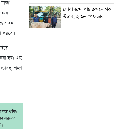
 টাকা
গোয়ালন্দে পাচারকালে গরু
ষিকার
উদ্ধার, ২ জন গ্রেফতার
্তু এখন
টা করবো।
দিয়ে
করা হয়। এই
াবস্থা গ্রহণ
াশ করে থাকি।
রার অনুরোধ
ি।