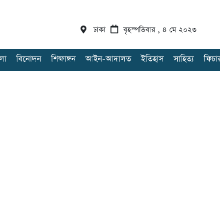
ঢাকা
বৃহস্পতিবার , ৪ মে ২০২৩
লা
বিনোদন
শিক্ষাঙ্গন
আইন-আদালত
ইতিহাস
সাহিত্য
ফিচা