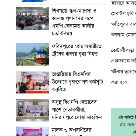
ফায়ারে আসক্
শিবগঞ্জে স্কুল-মাদ্রাসা ও
মেবাইল চুরি
কলেজ প্রধানদের সঙ্গে
ক্ষতিপূরণ ব
এমপি কেরামত আলীর
মতবিনিময়
শুনলাম মোবা
ফরিদপুরের বোয়ালমারীতে
কোটালীপাড়া 
ট্রেনের ধাক্কায় বৃদ্ধা নিহত
একজনকে জরি
ঘটনায় ভুক্তভ
ভাণ্ডারিয়ায় বিএনপির
উদ্যোগে বৃক্ষরোপণ কর্মসূচি
করা হবে।
অনুষ্ঠিত
অসুস্থ বিএনপি নেতাদের
পাশে নেতাকর্মীরা,
মনিরামপুরে দোয়া মাহফিল
এই সাইটে নি
তাই কোন খ
মাদক ও অপরাধীদের
র