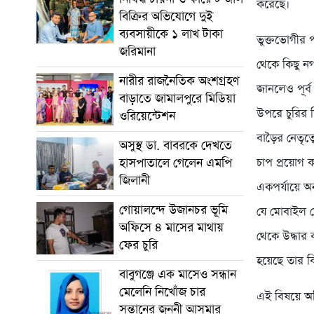
করেছে।
বিক্রির অভিযোগে দুই
ব্যবসায়ীকে ১ লাখ টাকা
ভুক্তভোগীর প
জরিমানা
থেকে কিছু ন
নারীর রাজনৈতিক অংশগ্রহণ
জানলেও পূর্
বাড়াতে জামালপুরে মিডিয়া
উপরে চুরির 
ওরিয়েন্টেশন
বাড়ৈর নেতৃত
অসুস্থ ডা. বাবরকে দেখতে
হাসপাতালে গেলেন এমপি
চাপ প্রয়োগ ক
জিলানী
একপর্যায়ে অ
গোয়ালন্দে উজানচর ভূমি
যে মোবাইল স
অফিসে ৪ মাসের মাথায়
থেকে উদ্ধার
ফের চুরি
হয়েছে তার ব
বাবুগঞ্জে এক মাসেও সন্ধান
মেলেনি নিখোঁজ চার
এই বিষয়ে অভ
সন্তানের জননী আসমার