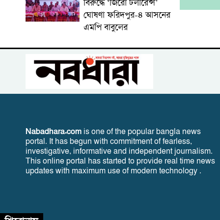
বিরুদ্ধে ‘জিরো টলারেন্স’
ঘোষণা ফরিদপুর-৪ আসনের
এমপি বাবুলের
Nabadhara.com
is one of the popular bangla news
portal. It has begun with commitment of fearless,
investigative, informative and independent journalism.
This online portal has started to provide real time news
updates with maximum use of modern technology .