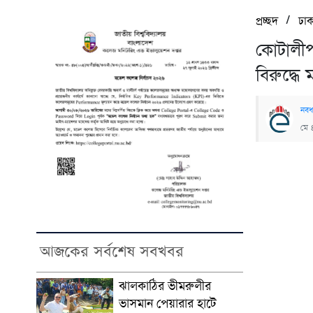
/
প্রচ্ছদ
ঢাক
কোটালীপ
বিরুদ্ধে
নবধ
মে 
আজকের সর্বশেষ সবখবর
ঝালকাঠির ভীমরুলীর
ভাসমান পেয়ারার হাটে