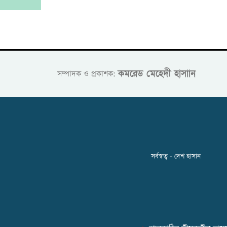
কমরেড মেহেদী হাসাান
সম্পাদক ও প্রকাশক:
সর্বস্বত্ব - দেশ হাসান