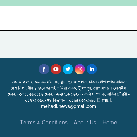
ঢাকা অফিস: ২ কমরেড মনি সিং স্ট্রিট, পুরানা পল্টন, ঢাকা। গোপালগঞ্জ অফিস:
দেশ ভিলা, বীর মুক্তিযোদ্ধা শহীদ মিয়া সড়ক, টুঙ্গিপাড়া, গোপালগঞ্জ । মোবাইল
ফোন: ০১৭১৮৫৬৫১৫৬ ফোন: ০২-৪৭৮৮৫৬২০০ বার্তা সম্পাদক: রাকিব চৌধুরী -
০১৭৭৫২৩০৪৭৮ বিজ্ঞাপন - ০১৯৫৪৩২০৯৯০ E-mail:
mehadi.news@gmail.com
Terms & Conditions
About Us
Home