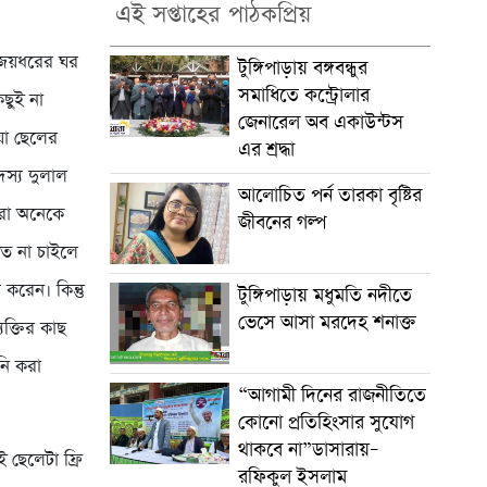
এই সপ্তাহের পাঠকপ্রিয়
া জয়ধরের ঘর
টুঙ্গিপাড়ায় বঙ্গবন্ধুর
সমাধিতে কন্ট্রোলার
ছুই না
জেনারেল অব একাউন্টস
য়া ছেলের
এর শ্রদ্ধা
স্য দুলাল
আলোচিত পর্ন তারকা বৃষ্টির
আরো অনেকে
জীবনের গল্প
তে না চাইলে
করেন। কিন্তু
টুঙ্গিপাড়ায় মধুমতি নদীতে
ভেসে আসা মরদেহ শনাক্ত
ক্তির কাছ
নি করা
“আগামী দিনের রাজনীতিতে
কোনো প্রতিহিংসার সুযোগ
থাকবে না”ডাসারায়–
ছেলেটা ফ্রি
রফিকুল ইসলাম