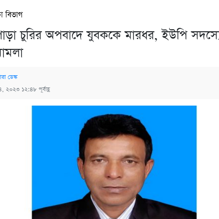
া বিভাগ
াড়া চুরির অপবাদে যুবককে মারধর, ইউপি সদস্য
 মামলা
ারা ডেস্ক
৪, ২০২৩ ১২:৪৮ পূর্বাহ্ণ