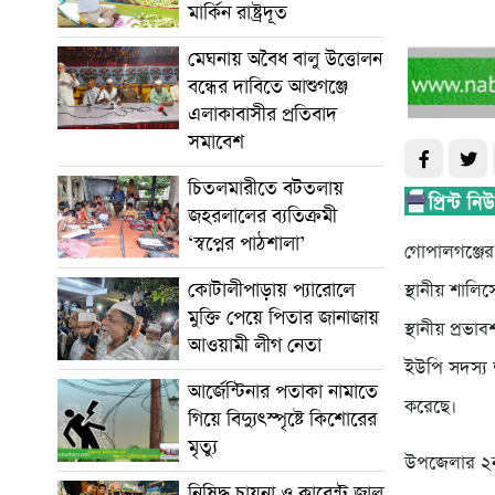
মার্কিন রাষ্ট্রদূত
মেঘনায় অবৈধ বালু উত্তোলন
বন্ধের দাবিতে আশুগঞ্জে
এলাকাবাসীর প্রতিবাদ
সমাবেশ
চিতলমারীতে বটতলায়
জহরলালের ব্যতিক্রমী
‘স্বপ্নের পাঠশালা’
গোপালগঞ্জের
কোটালীপাড়ায় প্যারোলে
স্থানীয় শাল
মুক্তি পেয়ে পিতার জানাজায়
স্থানীয় প্রভ
আওয়ামী লীগ নেতা
ইউপি সদস্য
আর্জেন্টিনার পতাকা নামাতে
করেছে।
গিয়ে বিদ্যুৎস্পৃষ্টে কিশোরের
মৃত্যু
উপজেলার ২নং 
নিষিদ্ধ চায়না ও কারেন্ট জাল