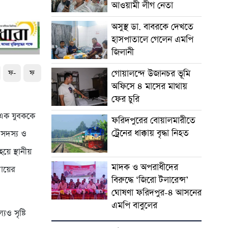
আওয়ামী লীগ নেতা
অসুস্থ ডা. বাবরকে দেখতে
হাসপাতালে গেলেন এমপি
জিলানী
গোয়ালন্দে উজানচর ভূমি
ফ-
ফ
অফিসে ৪ মাসের মাথায়
ফের চুরি
 এক যুবককে
ফরিদপুরের বোয়ালমারীতে
ট্রেনের ধাক্কায় বৃদ্ধা নিহত
 সদস্য ও
য়ে স্থানীয়
মাদক ও অপরাধীদের
দায়ের
বিরুদ্ধে ‘জিরো টলারেন্স’
ঘোষণা ফরিদপুর-৪ আসনের
এমপি বাবুলের
ও সৃষ্টি