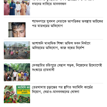
দমনের দাবিতে মানববন্ধন
শ্যামনগরে যুবদল নেতাকে আপত্তিকর অবস্থায় আটকের
পর মারধরের অভিযোগ
আশাশুনি মাধ্যমিক শিক্ষা অফিস ভবন নির্মাণে
অনিয়মের অভিযোগ, কাজ বন্ধের নির্দেশ
দেবহাটার চন্ডিপুরে বেহাল সড়ক, নিজেদের উদ্যোগেই
সংস্কারে গ্রামবাসী
তেরখাদায় চূড়ান্তের পর স্থগিত ফ্যামিলি কার্ডের
নিয়োগ, ঘেরাও-মানববন্ধনের ঘোষণা