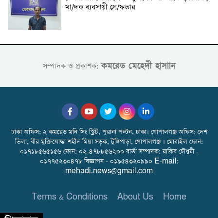
মা/দক ব্যবসায়ী গ্রে/ফতার
কমরেড মেহেদী হাসাান
সম্পাদক ও প্রকাশক:
ঢাকা অফিস: ২ কমরেড মনি সিং স্ট্রিট, পুরানা পল্টন, ঢাকা। গোপালগঞ্জ অফিস: দেশ
ভিলা, বীর মুক্তিযোদ্ধা শহীদ মিয়া সড়ক, টুঙ্গিপাড়া, গোপালগঞ্জ । মোবাইল ফোন:
০১৭১৮৫৬৫১৫৬ ফোন: ০২-৪৭৮৮৫৬২০০ বার্তা সম্পাদক: রাকিব চৌধুরী -
০১৭৭৫২৩০৪৭৮ বিজ্ঞাপন - ০১৯৫৪৩২০৯৯০ E-mail:
mehadi.news@gmail.com
Terms & Conditions
About Us
Home