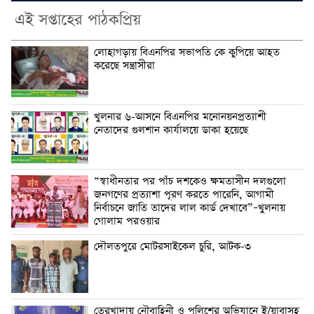
এই সপ্তাহের পাঠকপ্রিয়
লোহাগড়ায় বিএনপির সভাপতি কে কুপিয়ে আহত
করেছে সন্ত্রাসীরা
খুলনার ৬-আসনে বিএনপির মনোনয়নপ্রত্যাশী
নেতাদের গুলশান কার্যালয়ে ডাকা হয়েছে
“স্বাধীনতার পর পাঁচ দশকেও ক্ষমতাসীন দলগুলো
জনগণের প্রত্যাশা পূরণ করতে পারেনি, আগামী
নির্বাচনে জাতি তাদের লাল কার্ড দেখাবে”–খুলনায়
গোলাম পরওয়ার
দৌলতপুরে মোটরসাইকেল চুরি, আটক-৩
তেরখাদায় নৌবাহিনী ও পুলিশের অভিযানে ই/য়াবাসহ