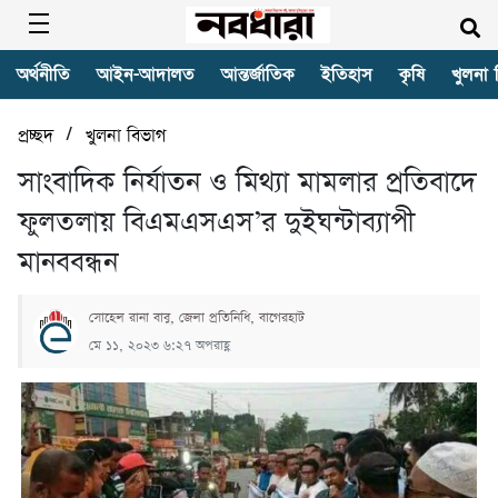
অর্থনীতি
আইন-আদালত
আন্তর্জাতিক
ইতিহাস
কৃষি
খুলনা 
/
প্রচ্ছদ
খুলনা বিভাগ
সাংবাদিক নির্যাতন ও মিথ্যা মামলার প্রতিবাদে
ফুলতলায় বিএমএসএস’র দুইঘন্টাব্যাপী
মানববন্ধন
সোহেল রানা বাবু, জেলা প্রতিনিধি, বাগেরহাট
মে ১১, ২০২৩ ৬:২৭ অপরাহ্ণ