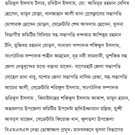
তরিকুল ইসলাম টলার, রবিউল ইসলাম, মো: আমিনুর রহমান সেলিম
হোসেন, মামুন মোল্লা, খানজাহান আলী থানা প্রেসক্লাবের সভাপতি
মোশারফ হোসেন মোড়ল, সেক্রেটারি শেখ আসলাম হোসেন, খুলনা
বিভাগীয় কমিটির সিনিয়র সহ-সভাপতি খন্দকার আশিকুর রহমান
টনি, মুজিবর রহমান মোড়ল, সাধারণ সম্পাদক শফিকুল ইসলাম,
সাংগঠনিক সম্পাদক শাহীন আহমেদ, নূর নবী সামদানী, মুশফিক সহ
জেলা নেতৃবৃন্দের মধ্যে বক্তব্য রাখেন- বাগেরহাট জেলা সভাপতি
সোহেল রানা বাবু, যশোর জেলা সভাপতি নাসিম রেজা, সহ-সভাপতি
আমের আলী, সেক্রেটারি শরিফুল ইসলাম, সাংগঠনিক সম্পাদক
তরিকুল ইসলাম , ঝিনাইদহের শফিকুল ইসলাম আকাশ, মামুন হাচান,
অভয়নগর উপজেলা কমিটির উপদেষ্টা হাদিউজ্জামান মল্লিক, মুন্সী
আবদুল মাজেদ, সেক্রেটারি ফিরোজ খান, ফুলতলা উপজেলা
বিএমএসএস নেতা তোফাজ্জল প্রমূখ। মানববন্ধনে খুলনা বিভাগের