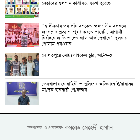
নেতাদের গুলশান কার্যালয়ে ডাকা হয়েছে
“স্বাধীনতার পর পাঁচ দশকেও ক্ষমতাসীন দলগুলো
জনগণের প্রত্যাশা পূরণ করতে পারেনি, আগামী
নির্বাচনে জাতি তাদের লাল কার্ড দেখাবে”–খুলনায়
গোলাম পরওয়ার
দৌলতপুরে মোটরসাইকেল চুরি, আটক-৩
তেরখাদায় নৌবাহিনী ও পুলিশের অভিযানে ই/য়াবাসহ
মা/দক ব্যবসায়ী গ্রে/ফতার
কমরেড মেহেদী হাসাান
সম্পাদক ও প্রকাশক: