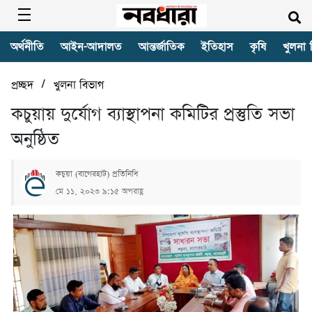
অর্থনীতি
আইন-আদালত
আন্তর্জাতিক
ইতিহাস
কৃষি
খুলনা 
/
প্রচ্ছদ
খুলনা বিভাগ
কচুয়ায় দুর্যোগ ব্যাস্থাপনা কমিটির প্রস্তুতি সভা
অনুষ্ঠিত
কচুয়া (বাগেরহাট) প্রতিনিধি
মে ১১, ২০২৩ ৯:১৫ অপরাহ্ণ