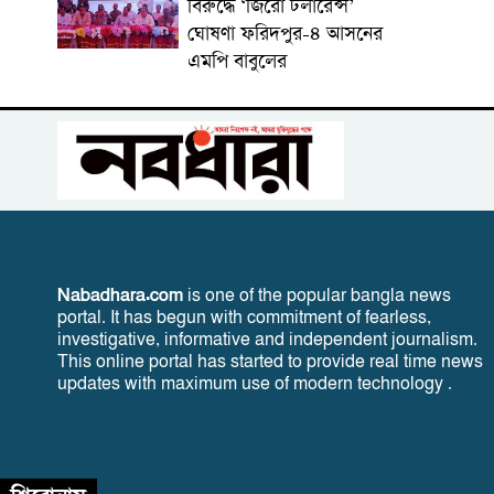
বিরুদ্ধে ‘জিরো টলারেন্স’
ঘোষণা ফরিদপুর-৪ আসনের
এমপি বাবুলের
Nabadhara.com
is one of the popular bangla news
portal. It has begun with commitment of fearless,
investigative, informative and independent journalism.
This online portal has started to provide real time news
updates with maximum use of modern technology .