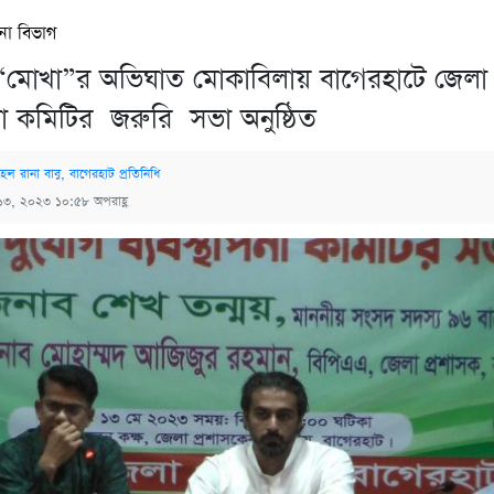
না বিভাগ
ড় “মোখা”র অভিঘাত মোকাবিলায় বাগেরহাটে জেলা দূ
পনা কমিটির জরুরি সভা অনুষ্ঠিত
েল রানা বাবু, বাগেরহাট প্রতিনিধি
১৩, ২০২৩ ১০:৫৮ অপরাহ্ণ