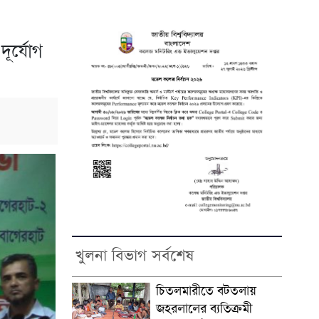
র্যোগ
খুলনা বিভাগ সর্বশেষ
চিতলমারীতে বটতলায়
জহরলালের ব্যতিক্রমী