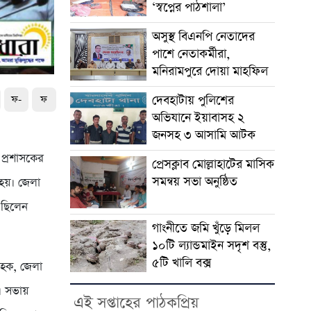
‘স্বপ্নের পাঠশালা’
অসুস্থ বিএনপি নেতাদের
পাশে নেতাকর্মীরা,
মনিরামপুরে দোয়া মাহফিল
দেবহাটায় পুলিশের
ফ-
ফ
অভিযানে ইয়াবাসহ ২
জনসহ ৩ আসামি আটক
 প্রশাসকের
প্রেসক্লাব মোল্লাহাটের মাসিক
সমন্বয় সভা অনুষ্ঠিত
 হয়। জেলা
 ছিলেন
গাংনীতে জমি খুঁড়ে মিলল
১০টি ল্যান্ডমাইন সদৃশ বস্তু,
৫টি খালি বক্স
 হক, জেলা
ন। সভায়
এই সপ্তাহের পাঠকপ্রিয়