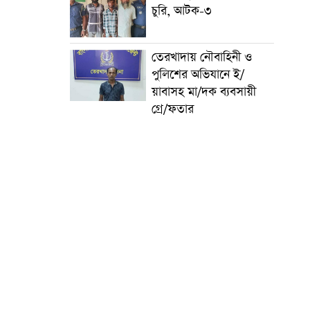
চুরি, আটক-৩
তেরখাদায় নৌবাহিনী ও
পুলিশের অভিযানে ই/
য়াবাসহ মা/দক ব্যবসায়ী
গ্রে/ফতার