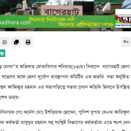
ফ+
র্ণিঝড় মোখা”র অভিঘাত মোকাবিলায় শনিবার(১৩মে) বিকালে বাগেরহাট জেলা
সম্মেলন কক্ষে জেলা দূর্যোগ ব্যবস্থাপনা কমিটির এক জরুরি সভা অনুষ্ঠিত
াম্মদ আজিজুর রহমান এর সভাপতিত্বে সভায় প্রধান অতিথি হিসাবে উপস্থিত
শেখ তন্ময়।
 অধিনায়ক লেঃ কর্নেল মোঃ ইশতিয়াক হোসেন, পুলিশ সুপার কেএম আরিফুল
বাসন কর্মকর্তা মাসুদুর রহমান সহ সংশ্লিষ্ট বিভাগের কর্মকর্তারা এতে অংশ নে