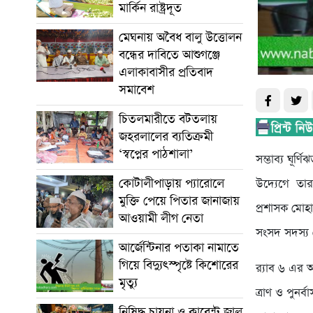
মার্কিন রাষ্ট্রদূত
মেঘনায় অবৈধ বালু উত্তোলন
বন্ধের দাবিতে আশুগঞ্জে
এলাকাবাসীর প্রতিবাদ
সমাবেশ
চিতলমারীতে বটতলায়
জহরলালের ব্যতিক্রমী
‘স্বপ্নের পাঠশালা’
সম্ভাব্য ঘূ
কোটালীপাড়ায় প্যারোলে
উদ্যেগে তার 
মুক্তি পেয়ে পিতার জানাজায়
প্রশাসক মোহ
আওয়ামী লীগ নেতা
সংসদ সদস্য 
আর্জেন্টিনার পতাকা নামাতে
গিয়ে বিদ্যুৎস্পৃষ্টে কিশোরের
র‌্যাব ৬ এর
মৃত্যু
ত্রাণ ও পুনর্
নিষিদ্ধ চায়না ও কারেন্ট জাল