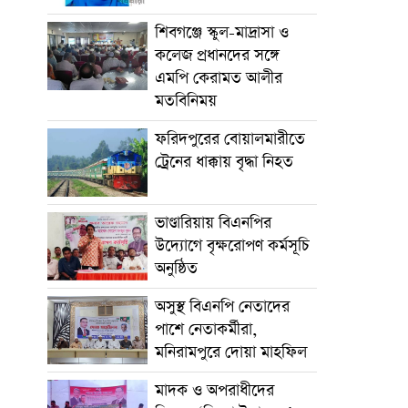
শিবগঞ্জে স্কুল-মাদ্রাসা ও
কলেজ প্রধানদের সঙ্গে
এমপি কেরামত আলীর
মতবিনিময়
ফরিদপুরের বোয়ালমারীতে
ট্রেনের ধাক্কায় বৃদ্ধা নিহত
ভাণ্ডারিয়ায় বিএনপির
উদ্যোগে বৃক্ষরোপণ কর্মসূচি
অনুষ্ঠিত
অসুস্থ বিএনপি নেতাদের
পাশে নেতাকর্মীরা,
মনিরামপুরে দোয়া মাহফিল
মাদক ও অপরাধীদের