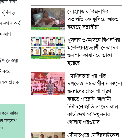
বাতিল করা
লোহাগড়ায় বিএনপির
ূর্ণিঝড়
সভাপতি কে কুপিয়ে আহত
কা নগদ অর্থ
করেছে সন্ত্রাসীরা
াম্যমাণ
খুলনার ৬-আসনে বিএনপির
মনোনয়নপ্রত্যাশী নেতাদের
গুলশান কার্যালয়ে ডাকা
দেশ দেওয়া
হয়েছে
টি করে
“স্বাধীনতার পর পাঁচ
বক প্রস্তুত
দশকেও ক্ষমতাসীন দলগুলো
জনগণের প্রত্যাশা পূরণ
করতে পারেনি, আগামী
নির্বাচনে জাতি তাদের লাল
াশ করে থাকি।
কার্ড দেখাবে”–খুলনায়
রার অনুরোধ
গোলাম পরওয়ার
ি।
দৌলতপুরে মোটরসাইকেল