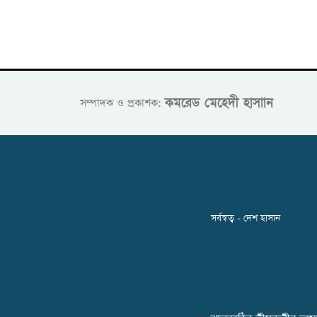
কমরেড মেহেদী হাসাান
সম্পাদক ও প্রকাশক:
সর্বস্বত্ব - দেশ হাসান