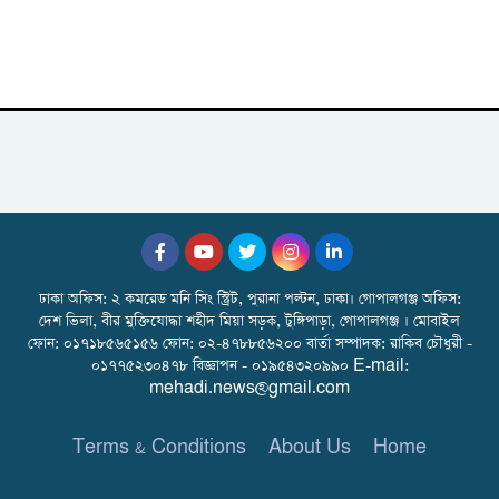
ঢাকা অফিস: ২ কমরেড মনি সিং স্ট্রিট, পুরানা পল্টন, ঢাকা। গোপালগঞ্জ অফিস:
দেশ ভিলা, বীর মুক্তিযোদ্ধা শহীদ মিয়া সড়ক, টুঙ্গিপাড়া, গোপালগঞ্জ । মোবাইল
ফোন: ০১৭১৮৫৬৫১৫৬ ফোন: ০২-৪৭৮৮৫৬২০০ বার্তা সম্পাদক: রাকিব চৌধুরী -
০১৭৭৫২৩০৪৭৮ বিজ্ঞাপন - ০১৯৫৪৩২০৯৯০ E-mail:
mehadi.news@gmail.com
Terms & Conditions
About Us
Home