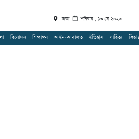
ঢাকা
শনিবার , ১৩ মে ২০২৩
লা
বিনোদন
শিক্ষাঙ্গন
আইন-আদালত
ইতিহাস
সাহিত্য
ফিচা