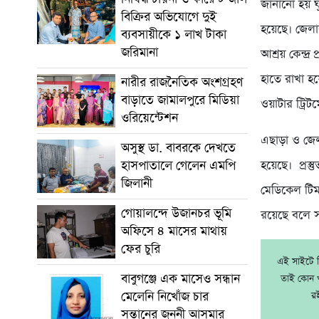
জানানো হয় ঘূ
বিক্রির অভিযোগে দুই
হয়েছে। জেলা
ব্যবসায়ীকে ১ লাখ টাকা
জরিমানা
আশ্রয় কেন্দ্
হাতে রাখা হয়ে
নারীর রাজনৈতিক অংশগ্রহণ
বাড়াতে জামালপুরে মিডিয়া
ওয়াটার ট্রিটমেন
ওরিয়েন্টেশন
এছাড়া ও জেল
অসুস্থ ডা. বাবরকে দেখতে
হাসপাতালে গেলেন এমপি
হয়েছে। প্রস
জিলানী
মেডিকেল টিম প
গোয়ালন্দে উজানচর ভূমি
রয়েছে বলে 
অফিসে ৪ মাসের মাথায়
ফের চুরি
এই সাইটে নি
বাবুগঞ্জে এক মাসেও সন্ধান
তাই কোন খ
মেলেনি নিখোঁজ চার
র
সন্তানের জননী আসমার