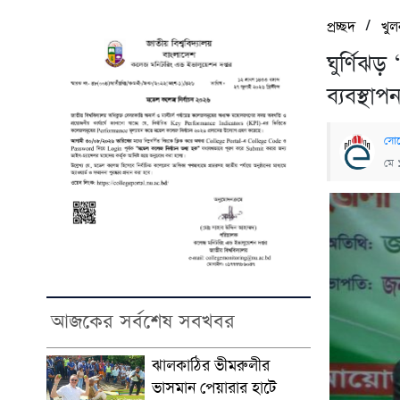
/
প্রচ্ছদ
খুল
ঘুর্ণিঝ
ব্যবস্থা
সোহ
মে 
আজকের সর্বশেষ সবখবর
ঝালকাঠির ভীমরুলীর
ভাসমান পেয়ারার হাটে