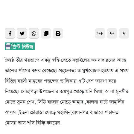
ফ+
ফ-
ফ
জ্যৈন্ঠ তীব্র খরতাপে একটু স্বস্তি পেতে নড়াইলের জনসাধারনের কাছে
তালের শাঁসের কদর বেড়েছে। সহজলভ্য ও মুখরোচক হওয়ায় এ সময়
বিভিন্ন বয়সী মানুষের পছন্দের তালিকায় এটি বেশ জায়গা করে
নিয়েছে। লোহাগড়া উপজেলার জয়পুর মোড়ে মনি মিয়া, আলা মুনসীর
মোড়ে সুমন শেখ, সিডি বাজার মোড়ে আহাদ ,কালনা ঘাটে জাহাঙ্গীর
আলম ,ইতনা চৌরাস্তা মোড়ে মহাসিন,রাধানগর বাজারে শাহাদত
মোল্যা তাল শাঁস বিক্রি করছেন।