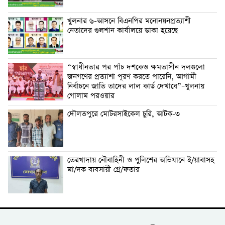
খুলনার ৬-আসনে বিএনপির মনোনয়নপ্রত্যাশী
নেতাদের গুলশান কার্যালয়ে ডাকা হয়েছে
“স্বাধীনতার পর পাঁচ দশকেও ক্ষমতাসীন দলগুলো
জনগণের প্রত্যাশা পূরণ করতে পারেনি, আগামী
নির্বাচনে জাতি তাদের লাল কার্ড দেখাবে”–খুলনায়
গোলাম পরওয়ার
দৌলতপুরে মোটরসাইকেল চুরি, আটক-৩
তেরখাদায় নৌবাহিনী ও পুলিশের অভিযানে ই/য়াবাসহ
মা/দক ব্যবসায়ী গ্রে/ফতার