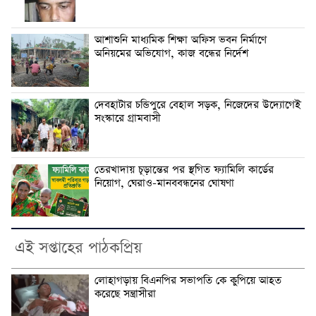
আশাশুনি মাধ্যমিক শিক্ষা অফিস ভবন নির্মাণে
অনিয়মের অভিযোগ, কাজ বন্ধের নির্দেশ
দেবহাটার চন্ডিপুরে বেহাল সড়ক, নিজেদের উদ্যোগেই
সংস্কারে গ্রামবাসী
তেরখাদায় চূড়ান্তের পর স্থগিত ফ্যামিলি কার্ডের
নিয়োগ, ঘেরাও-মানববন্ধনের ঘোষণা
এই সপ্তাহের পাঠকপ্রিয়
লোহাগড়ায় বিএনপির সভাপতি কে কুপিয়ে আহত
করেছে সন্ত্রাসীরা