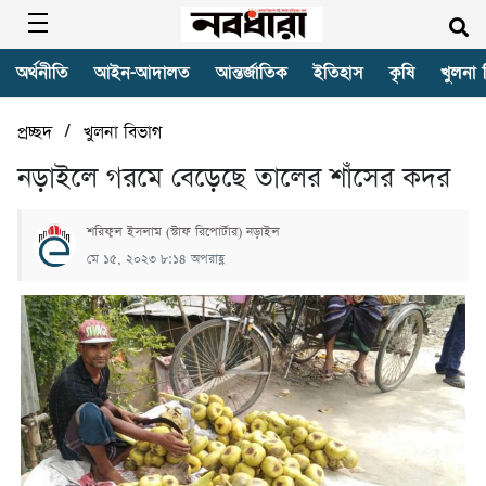
অর্থনীতি
আইন-আদালত
আন্তর্জাতিক
ইতিহাস
কৃষি
খুলনা 
/
প্রচ্ছদ
খুলনা বিভাগ
নড়াইলে গরমে বেড়েছে তালের শাঁসের কদর
শরিফুল ইসলাম (স্টাফ রিপোর্টার) নড়াইল
মে ১৫, ২০২৩ ৮:১৪ অপরাহ্ণ