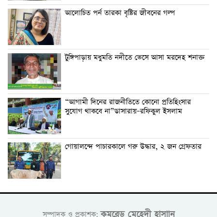
আলোচিত পর্ন তারকা বৃষ্টির জীবনের গল্প
টুঙ্গিপাড়ায় মধুমতি নদীতে ভেসে আসা মরদেহ শনাক্ত
“আগামী দিনের রাজনীতিতে কোনো প্রতিহিংসার
সুযোগ থাকবে না”ডাসারায়–রফিকুল ইসলাম
গোয়ালন্দে পাচারকালে গরু উদ্ধার, ২ জন গ্রেফতার
কমরেড মেহেদী হাসাান
সম্পাদক ও প্রকাশক: