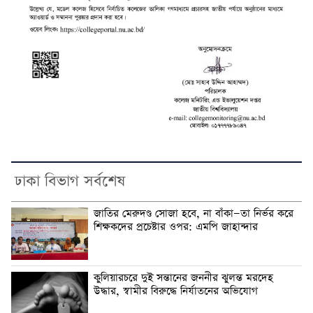
ঢাকা বিভাগ সর্বশেষ
জাতির মেরুদণ্ড সোজা হবে, না বাঁকা—তা নির্ভর করে
শিক্ষকদের প্রচেষ্টার ওপর: এমপি জাহান্দার
কুলিয়ারচরে দুই সন্তানের জননীর ঝুলন্ত মরদেহ
উদ্ধার, স্বামীর বিরুদ্ধে নির্যাতনের অভিযোগ