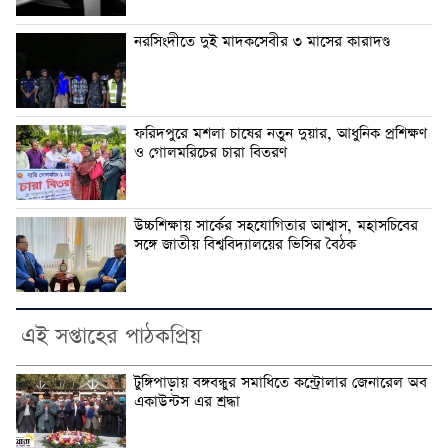
নরসিংদীতে দুই মাদকসেবীর ৩ মাসের কারাদণ্ড
ফরিদপুরে মশলা চাষের নতুন দুয়ার, আধুনিক প্রশিক্ষণ
ও গোলমরিচের চারা বিতরণ
উচ্চশিক্ষায় সার্কের সহযোগিতার আশ্বাস, মহাসচিবের
সঙ্গে জাতীয় বিশ্ববিদ্যালয়ের ভিসির বৈঠক
এই সপ্তাহের পাঠকপ্রিয়
টুঙ্গিপাড়ায় বঙ্গবন্ধুর সমাধিতে কন্ট্রোলার জেনারেল অব
একাউন্টস এর শ্রদ্ধা