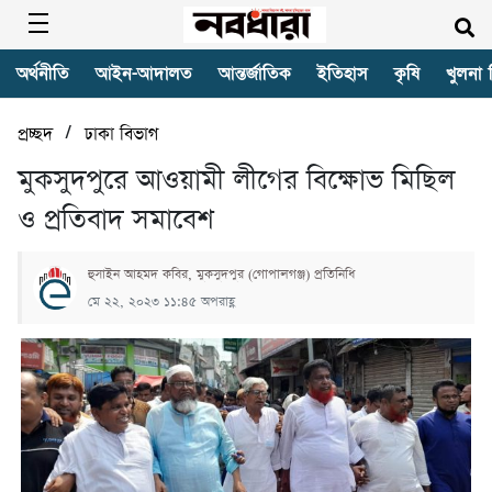
অর্থনীতি
আইন-আদালত
আন্তর্জাতিক
ইতিহাস
কৃষি
খুলনা 
/
প্রচ্ছদ
ঢাকা বিভাগ
মুকসুদপুরে আওয়ামী লীগের বিক্ষোভ মিছিল
ও প্রতিবাদ সমাবেশ
হুসাইন আহমদ কবির, মুকসুদপুর (গোপালগঞ্জ) প্রতিনিধি
মে ২২, ২০২৩ ১১:৪৫ অপরাহ্ণ