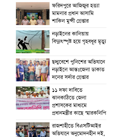
ফরিদপুরে আজিজুর হত্যা
মামলার প্রধান আসামি
শাকিল মুন্সী গ্রেপ্তার
নড়াইলের কালিয়ায়
বিদ্যুৎস্পৃষ্ট হয়ে গৃহবধূর মৃত্যু
ছদ্মবেশে পুলিশের অভিযানে
নড়াইলে আন্তঃজেলা ডাকাত
দলের সর্দার গ্রেপ্তার
১১ দফা দাবিতে
ঝালকাঠিতে জেলা
প্রশাসকের মাধ্যমে
প্রধানমন্ত্রীর কাছে স্মারকলিপি
রাজশাহীতে বিএসটিআইর
অভিযানে অনুমোদনহীন দই,