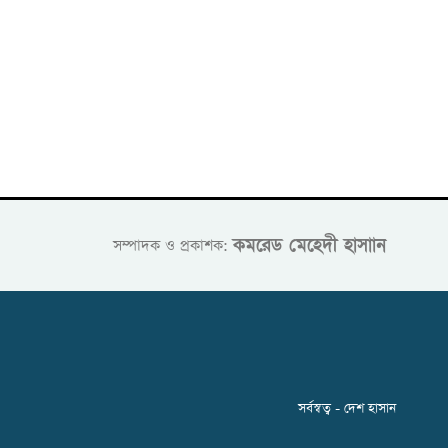
কমরেড মেহেদী হাসাান
সম্পাদক ও প্রকাশক:
সর্বস্বত্ব - দেশ হাসান