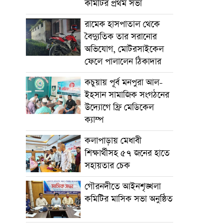
কমিটির প্রথম সভা
রামেক হাসপাতাল থেকে
বৈদ্যুতিক তার সরানোর
অভিযোগ, মোটরসাইকেল
ফেলে পালালেন ঠিকাদার
কচুয়ায় পূর্ব মনপুরা আল-
ইহসান সামাজিক সংগঠনের
উদ্যোগে ফ্রি মেডিকেল
ক্যাম্প
কলাপাড়ায় মেধাবী
শিক্ষার্থীসহ ৫৭ জনের হাতে
সহায়তার চেক
গৌরনদীতে আইনশৃঙ্খলা
কমিটির মাসিক সভা অনুষ্ঠিত