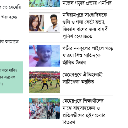
মডেল গড়ার প্রত্যয় এমপির
রাতে সেহেরি
মনিরামপুরে সাংবাদিককে
ুরু হচ্ছে
গুলি ও গলা কেটে হত্যা,
জিজ্ঞাসাবাদের জন্য বান্ধবী
পুলিশ হেফাজতে
বির জামাতে
গভীর নলকূপের পাইপে পড়ে
যাওয়া শিশু সাজিদকে
জীবিত উদ্ধার
াশ করে থাকি।
মেহেরপুরে ঐতিহ্যবাহী
রার অনুরোধ
লাঠিখেলা অনুষ্ঠিত
ি।
মেহেরপুরে শিক্ষার্থীদের
মাঝে বাইসাইকেল ও
প্রতিবন্ধীদের হুইলচেয়ার
বিতরণ