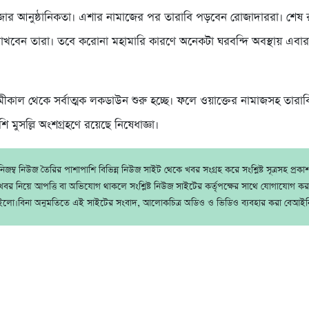
রোজার আনুষ্ঠানিকতা। এশার নামাজের পর তারাবি পড়বেন রোজাদাররা। শেষ 
াখবেন তারা। তবে করোনা মহামারি কারণে অনেকটা ঘরবন্দি অবস্থায় এবার শ
কাল থেকে সর্বাত্মক লকডাউন শুরু হচ্ছে। ফলে ওয়াক্তের নামাজসহ তারা
 মুসল্লি অংশগ্রহণে রয়েছে নিষেধাজ্ঞা।
জম্ব নিউজ তৈরির পাশাপাশি বিভিন্ন নিউজ সাইট থেকে খবর সংগ্রহ করে সংশ্লিষ্ট সূত্রসহ প্রক
বর নিয়ে আপত্তি বা অভিযোগ থাকলে সংশ্লিষ্ট নিউজ সাইটের কর্তৃপক্ষের সাথে যোগাযোগ ক
ইলো।বিনা অনুমতিতে এই সাইটের সংবাদ, আলোকচিত্র অডিও ও ভিডিও ব্যবহার করা বেআইন