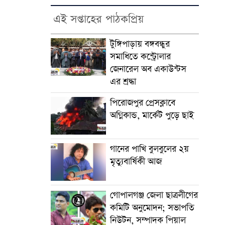
এই সপ্তাহের পাঠকপ্রিয়
টুঙ্গিপাড়ায় বঙ্গবন্ধুর
সমাধিতে কন্ট্রোলার
জেনারেল অব একাউন্টস
এর শ্রদ্ধা
পিরোজপুর প্রেসক্লাবে
অগ্নিকান্ড, মার্কেট পুড়ে ছাই
গানের পাখি বুলবুলের ২য়
মৃত্যুবার্ষিকী আজ
গোপালগঞ্জ জেলা ছাত্রলীগের
কমিটি অনুমোদন; সভাপতি
নিউটন, সম্পাদক পিয়াল