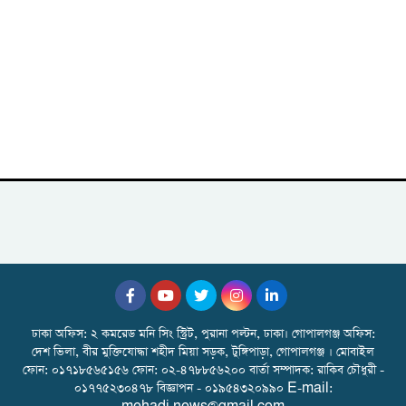
ঢাকা অফিস: ২ কমরেড মনি সিং স্ট্রিট, পুরানা পল্টন, ঢাকা। গোপালগঞ্জ অফিস:
দেশ ভিলা, বীর মুক্তিযোদ্ধা শহীদ মিয়া সড়ক, টুঙ্গিপাড়া, গোপালগঞ্জ । মোবাইল
ফোন: ০১৭১৮৫৬৫১৫৬ ফোন: ০২-৪৭৮৮৫৬২০০ বার্তা সম্পাদক: রাকিব চৌধুরী -
০১৭৭৫২৩০৪৭৮ বিজ্ঞাপন - ০১৯৫৪৩২০৯৯০ E-mail: