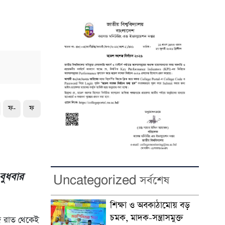
ফ-
ফ
বুধবার
Uncategorized সর্বশেষ
শিক্ষা ও অবকাঠামোয় বড়
চমক, মাদক-সন্ত্রাসমুক্ত
আজ রাত থেকেই