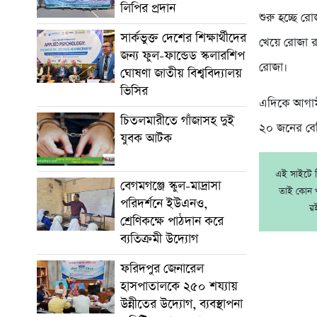
লিপির প্রদান
শুরু হচ্ছে 
সার্কভুক্ত দেশের শিক্ষার্থীদের
খেয়ে রোজা র
জন্য ফুল-ফান্ডেড স্কলারশিপ
রোজা।
ঘোষণা জাতীয় বিশ্ববিদ্যালয়
ভিসির
এদিকে আগামী
চিতলমারীতে গাঁজাসহ দুই
২০ জনের বেশি
যুবক আটক
এই সাইটে নি
বেগমগঞ্জে স্কুল-মাদ্রাসা
তাই কোন খ
পরিদর্শনে ইউএনও,
র
শ্রেণিকক্ষে পাঠদান করে
ব্যতিক্রমী উদ্যোগ
ফরিদপুর জেনারেল
হাসপাতালকে ২৫০ শয্যায়
উন্নীতের উদ্যোগ, ব্যবস্থাপনা