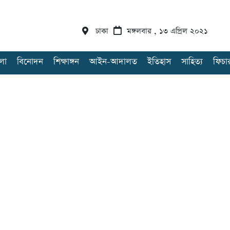
ঢাকা
মঙ্গলবার , ১৩ এপ্রিল ২০২১
লা
বিনোদন
শিক্ষাঙ্গন
আইন-আদালত
ইতিহাস
সাহিত্য
ফিচা