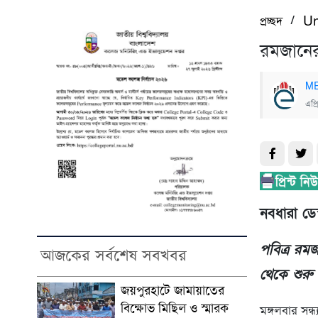
/
প্রচ্ছদ
Un
রমজানের
ME
এপ্
নবধারা ডেস
পবিত্র রম
আজকের সর্বশেষ সবখবর
থেকে শুরু
জয়পুরহাটে জামায়াতের
বিক্ষোভ মিছিল ও স্মারক
মঙ্গলবার সন্