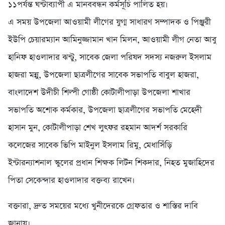
১১পর্যন্ত ঘন্টাব্যাপী এ মানববন্ধন কর্মসূচি পালিত হয়।
এ সময় উপজেলা আওয়ামী লীগের যুগ্ম সাধারণ সম্পাদক ও পিঞ্জুরী
ইউপি চেয়ারম্যান আমিনুজ্জামান খান মিলন, আওয়ামী লীগ নেতা আবু
হানিফ হাওলাদার ঝন্টু, সাবেক জেলা পরিষদ সদস্য নজরুল ইসলাম
হাজরা মন্নু, উপজেলা ছাত্রলীগের সাবেক সভাপতি বাবুল হাজরা,
বাংলাদেশ উদীচী শিল্পী গোষ্ঠী কোটালীপাড়া উপজেলা শাখার
সভাপতি অশোক কর্মকার, উপজেলা ছাত্রলীগের সভাপতি মেহেদী
হাসান মুন, কোটালীপাড়া শেখ লুৎফর রহমান আদর্শ সরকারি
কলেজের সাবেক ভিপি মাইনুল ইসলাম রিমু, মেধাসিঁড়ি
ইন্টারন্যাশনাল স্কুলের প্রধান শিক্ষক লিটন শিকদার, নিহত মুজাহিদের
পিতা সেকেন্দার হাওলাদার বক্তব্য রাখেন।
বক্তারা, দ্রুত সময়ের মধ্যে খুনীদেরকে গ্রেফতার ও শাস্তির দাবি
জানায়।