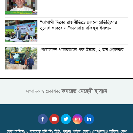
“আগামী দিনের রাজনীতিতে কোনো প্রতিহিংসার
সুযোগ থাকবে না”ডাসারায়–রফিকুল ইসলাম
গোয়ালন্দে পাচারকালে গরু উদ্ধার, ২ জন গ্রেফতার
কমরেড মেহেদী হাসাান
সম্পাদক ও প্রকাশক:
ঢাকা অফিস: ২ কমরেড মনি সিং স্ট্রিট, পুরানা পল্টন, ঢাকা। গোপালগঞ্জ অফিস: দেশ