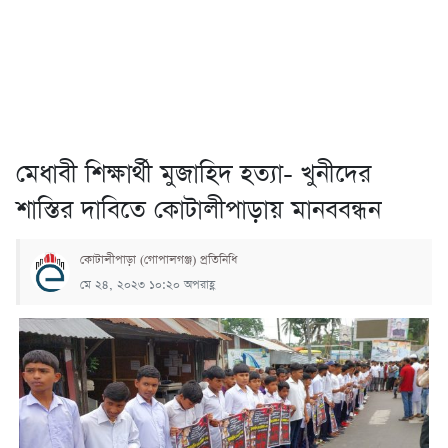
মেধাবী শিক্ষার্থী মুজাহিদ হত্যা- খুনীদের
শাস্তির দাবিতে কোটালীপাড়ায় মানববন্ধন
কোটালীপাড়া (গোপালগঞ্জ) প্রতিনিধি
মে ২৪, ২০২৩ ১০:২০ অপরাহ্ণ