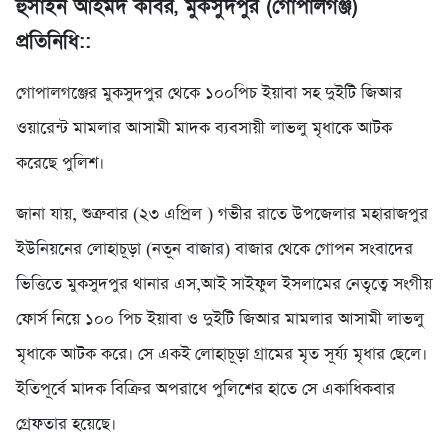
হুসাইন আহমদ কবির, মুকসুদপুর (গোপালগঞ্জ)
প্রতিনিধি::
গোপালগঞ্জের মুকসুদপুর থেকে ১০০পিচ ইয়াবা সহ দুইটি জিআর
ওয়ারেন্ট মামলার আসামী মাদক ব্যবসায়ী লাভলু মৃধাকে আটক
করেছে পুলিশ।
জানা যায়, শুত্রুবার (২৩ এপ্রিল ) গভীর রাতে উপজেলার মহারাজপুর
ইউনিয়নের লোহাচূড়া (নতূন বাজার) বাজার থেকে গোপন সংবাদের
ভিত্তিতে মুকসুদপুর থানার এস,আই সাইফুল ইসলামের নেতৃত্বে সংগীয়
ফোর্স নিয়ে ১০০ পিচ ইয়াবা ও দুইটি জিআর মামলার আসামী লাভলু
মৃধাকে আটক করে। সে একই লোহাচূড়া গ্রামের মৃত সূর্য্য মৃধার ছেলে।
ইতিপূর্বে মাদক বিক্রির অপরাধে পুলিশের হাতে সে একাধিকবার
গ্রেফতার হয়েছে।