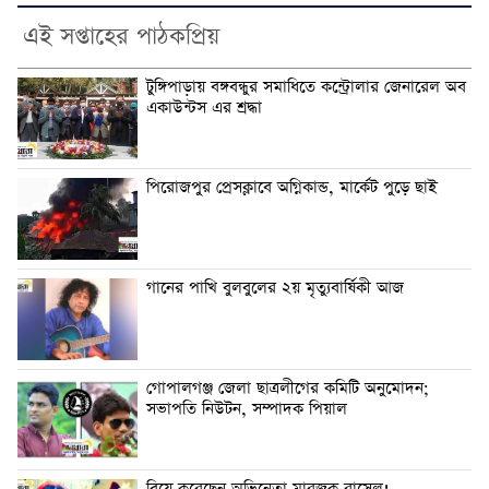
এই সপ্তাহের পাঠকপ্রিয়
টুঙ্গিপাড়ায় বঙ্গবন্ধুর সমাধিতে কন্ট্রোলার জেনারেল অব
একাউন্টস এর শ্রদ্ধা
পিরোজপুর প্রেসক্লাবে অগ্নিকান্ড, মার্কেট পুড়ে ছাই
গানের পাখি বুলবুলের ২য় মৃত্যুবার্ষিকী আজ
গোপালগঞ্জ জেলা ছাত্রলীগের কমিটি অনুমোদন;
সভাপতি নিউটন, সম্পাদক পিয়াল
বিয়ে করেছেন অভিনেতা মারজুক রাসেল!