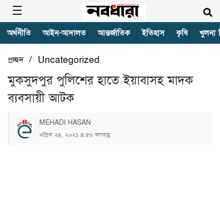
অর্থনীতি
আইন-আদালত
আন্তর্জাতিক
ইতিহাস
কৃষি
খুলনা 
/
প্রচ্ছদ
Uncategorized
মুকসুদপুর পুলিশের হাতে ইয়াবাসহ মাদক
ব্যবসায়ী আটক
MEHADI HASAN
এপ্রিল ২৪, ২০২১ ৪:৫৬ অপরাহ্ণ