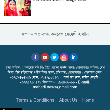
কমরেড মেহেদী হাসাান
সম্পাদক ও প্রকাশক:
ঢাকা অফিস: ২ কমরেড মনি সিং স্ট্রিট, পুরানা পল্টন, ঢাকা। গোপালগঞ্জ অফিস: দেশ
ভিলা, বীর মুক্তিযোদ্ধা শহীদ মিয়া সড়ক, টুঙ্গিপাড়া, গোপালগঞ্জ । মোবাইল ফোন:
০১৭১৮৫৬৫১৫৬ ফোন: ০২-৪৭৮৮৫৬২০০ বার্তা সম্পাদক: রাকিব চৌধুরী -
০১৭৭৫২৩০৪৭৮ বিজ্ঞাপন - ০১৯৫৪৩২০৯৯০ E-mail:
mehadi.news@gmail.com
Terms & Conditions
About Us
Home