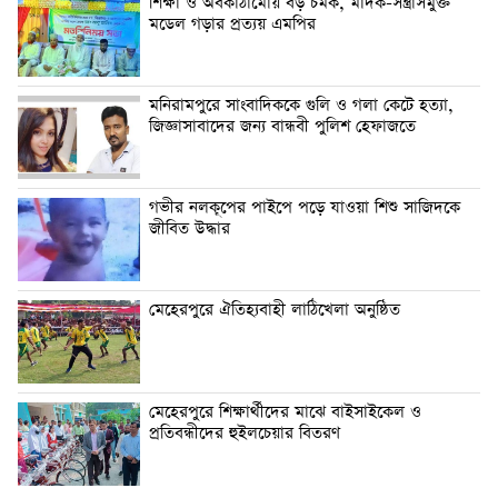
শিক্ষা ও অবকাঠামোয় বড় চমক, মাদক-সন্ত্রাসমুক্ত
মডেল গড়ার প্রত্যয় এমপির
মনিরামপুরে সাংবাদিককে গুলি ও গলা কেটে হত্যা,
জিজ্ঞাসাবাদের জন্য বান্ধবী পুলিশ হেফাজতে
গভীর নলকূপের পাইপে পড়ে যাওয়া শিশু সাজিদকে
জীবিত উদ্ধার
মেহেরপুরে ঐতিহ্যবাহী লাঠিখেলা অনুষ্ঠিত
মেহেরপুরে শিক্ষার্থীদের মাঝে বাইসাইকেল ও
প্রতিবন্ধীদের হুইলচেয়ার বিতরণ