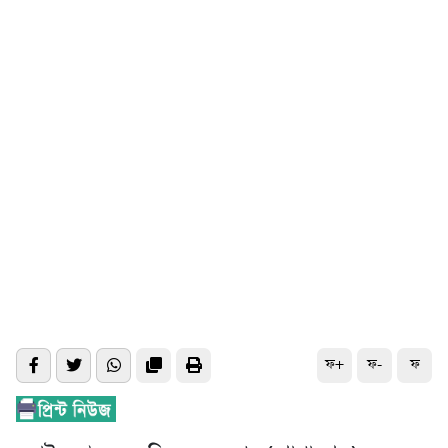
ফ+
ফ-
ফ