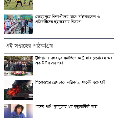
মেহেরপুরে শিক্ষার্থীদের মাঝে বাইসাইকেল ও
প্রতিবন্ধীদের হুইলচেয়ার বিতরণ
এই সপ্তাহের পাঠকপ্রিয়
টুঙ্গিপাড়ায় বঙ্গবন্ধুর সমাধিতে কন্ট্রোলার জেনারেল অব
একাউন্টস এর শ্রদ্ধা
পিরোজপুর প্রেসক্লাবে অগ্নিকান্ড, মার্কেট পুড়ে ছাই
গানের পাখি বুলবুলের ২য় মৃত্যুবার্ষিকী আজ