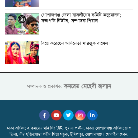
গোপালগঞ্জ জেলা ছাত্রলীগের কমিটি অনুমোদন;
সভাপতি নিউটন, সম্পাদক পিয়াল
বিয়ে করেছেন অভিনেতা মারজুক রাসেল!
কমরেড মেহেদী হাসাান
সম্পাদক ও প্রকাশক:
ঢাকা অফিস: ২ কমরেড মনি সিং স্ট্রিট, পুরানা পল্টন, ঢাকা। গোপালগঞ্জ অফিস: দেশ
ভিলা, বীর মুক্তিযোদ্ধা শহীদ মিয়া সড়ক, টুঙ্গিপাড়া, গোপালগঞ্জ । মোবাইল ফোন: