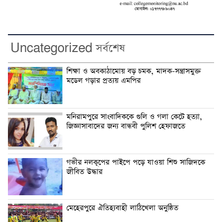
Uncategorized সর্বশেষ
শিক্ষা ও অবকাঠামোয় বড় চমক, মাদক-সন্ত্রাসমুক্ত
মডেল গড়ার প্রত্যয় এমপির
মনিরামপুরে সাংবাদিককে গুলি ও গলা কেটে হত্যা,
জিজ্ঞাসাবাদের জন্য বান্ধবী পুলিশ হেফাজতে
গভীর নলকূপের পাইপে পড়ে যাওয়া শিশু সাজিদকে
জীবিত উদ্ধার
মেহেরপুরে ঐতিহ্যবাহী লাঠিখেলা অনুষ্ঠিত