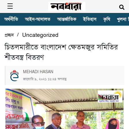
অর্থনীতি
আইন-আদালত
আন্তর্জাতিক
ইতিহাস
কৃষি
খুলনা 
/
প্রচ্ছদ
Uncategorized
চিতলমারীতে বাংলাদেশ ক্ষেতমজুর সমিতির
শীতবস্ত্র বিতরণ
MEHADI HASAN
জানুয়ারি ৯, ২০২১ ১১:২৪ অপরাহ্ণ