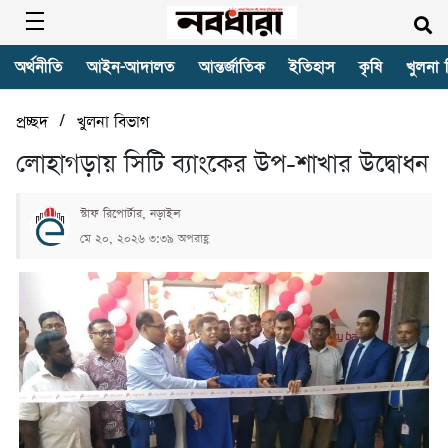
অর্থনীতি
আইন-আদালত
আন্তর্জাতিক
ইতিহাস
কৃষি
খুলনা 
/
প্রচ্ছদ
খুলনা বিভাগ
লোহাগড়ায় সিটি ব্যাংকের উপ-শাখার উদ্বোধন
স্টাফ রিপোর্টার, নড়াইল
মে ২০, ২০২৬ ৩:৩৯ অপরাহ্ণ