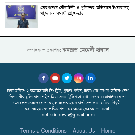
তেরখাদায় নৌবাহিনী ও পুলিশের অভিযানে ই/য়াবাসহ
মা/দক ব্যবসায়ী গ্রে/ফতার
কমরেড মেহেদী হাসাান
সম্পাদক ও প্রকাশক:
ঢাকা অফিস: ২ কমরেড মনি সিং স্ট্রিট, পুরানা পল্টন, ঢাকা। গোপালগঞ্জ অফিস: দেশ
ভিলা, বীর মুক্তিযোদ্ধা শহীদ মিয়া সড়ক, টুঙ্গিপাড়া, গোপালগঞ্জ । মোবাইল ফোন:
০১৭১৮৫৬৫১৫৬ ফোন: ০২-৪৭৮৮৫৬২০০ বার্তা সম্পাদক: রাকিব চৌধুরী -
০১৭৭৫২৩০৪৭৮ বিজ্ঞাপন - ০১৯৫৪৩২০৯৯০ E-mail:
mehadi.news@gmail.com
Terms & Conditions
About Us
Home