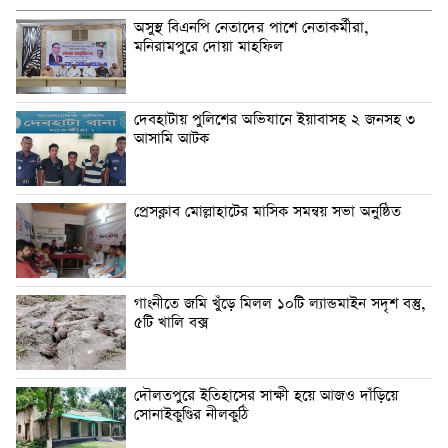
অসুস্থ বিএনপি নেতাদের পাশে নেতাকর্মীরা,
মনিরামপুরে দোয়া মাহফিল
দেবহাটায় পুলিশের অভিযানে ইয়াবাসহ ২ জনসহ ৩
আসামি আটক
প্রেসক্লাব মোল্লাহাটের মাসিক সমন্বয় সভা অনুষ্ঠিত
গাংনীতে জমি খুঁড়ে মিলল ১০টি ল্যান্ডমাইন সদৃশ বস্তু,
৫টি খালি বক্স
দৌলতপুরে ইতিহাসের সাক্ষী হয়ে আজও দাঁড়িয়ে
সোনাইকুণ্ডির নীলকুঠি