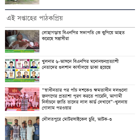
এই সপ্তাহের পাঠকপ্রিয়
লোহাগড়ায় বিএনপির সভাপতি কে কুপিয়ে আহত
করেছে সন্ত্রাসীরা
খুলনার ৬-আসনে বিএনপির মনোনয়নপ্রত্যাশী
নেতাদের গুলশান কার্যালয়ে ডাকা হয়েছে
“স্বাধীনতার পর পাঁচ দশকেও ক্ষমতাসীন দলগুলো
জনগণের প্রত্যাশা পূরণ করতে পারেনি, আগামী
নির্বাচনে জাতি তাদের লাল কার্ড দেখাবে”–খুলনায়
গোলাম পরওয়ার
দৌলতপুরে মোটরসাইকেল চুরি, আটক-৩