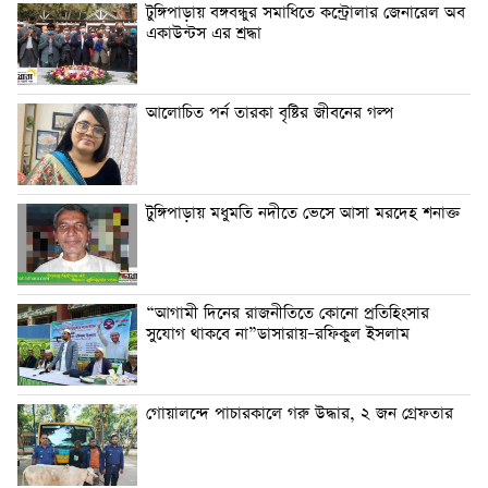
টুঙ্গিপাড়ায় বঙ্গবন্ধুর সমাধিতে কন্ট্রোলার জেনারেল অব
একাউন্টস এর শ্রদ্ধা
আলোচিত পর্ন তারকা বৃষ্টির জীবনের গল্প
টুঙ্গিপাড়ায় মধুমতি নদীতে ভেসে আসা মরদেহ শনাক্ত
“আগামী দিনের রাজনীতিতে কোনো প্রতিহিংসার
সুযোগ থাকবে না”ডাসারায়–রফিকুল ইসলাম
গোয়ালন্দে পাচারকালে গরু উদ্ধার, ২ জন গ্রেফতার