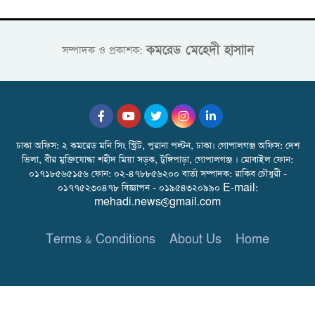
কমরেড মেহেদী হাসাান
সম্পাদক ও প্রকাশক:
ঢাকা অফিস: ২ কমরেড মনি সিং স্ট্রিট, পুরানা পল্টন, ঢাকা। গোপালগঞ্জ অফিস: দেশ
ভিলা, বীর মুক্তিযোদ্ধা শহীদ মিয়া সড়ক, টুঙ্গিপাড়া, গোপালগঞ্জ । মোবাইল ফোন:
০১৭১৮৫৬৫১৫৬ ফোন: ০২-৪৭৮৮৫৬২০০ বার্তা সম্পাদক: রাকিব চৌধুরী -
০১৭৭৫২৩০৪৭৮ বিজ্ঞাপন - ০১৯৫৪৩২০৯৯০ E-mail:
mehadi.news@gmail.com
Terms & Conditions
About Us
Home