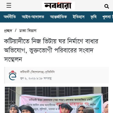
অর্থনীতি
আইন-আদালত
আন্তর্জাতিক
ইতিহাস
কৃষি
খুলনা 
/
প্রচ্ছদ
ঢাকা বিভাগ
কটিয়াদীতে নিজ ভিটায় ঘর নির্মাণে বাধার
অভিযোগ, ভুক্তভোগী পরিবারের সংবাদ
সম্মেলন
কটিয়াদী (কিশোরগঞ্জ) প্রতিনিধি
জুন ৬, ২০২৬ ৮:১৮ অপরাহ্ণ