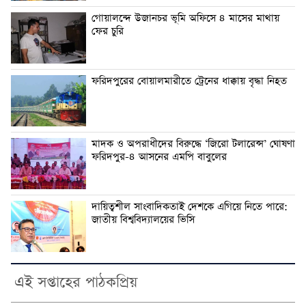
গোয়ালন্দে উজানচর ভূমি অফিসে ৪ মাসের মাথায়
ফের চুরি
ফরিদপুরের বোয়ালমারীতে ট্রেনের ধাক্কায় বৃদ্ধা নিহত
মাদক ও অপরাধীদের বিরুদ্ধে ‘জিরো টলারেন্স’ ঘোষণা
ফরিদপুর-৪ আসনের এমপি বাবুলের
দায়িত্বশীল সাংবাদিকতাই দেশকে এগিয়ে নিতে পারে:
জাতীয় বিশ্ববিদ্যালয়ের ভিসি
এই সপ্তাহের পাঠকপ্রিয়