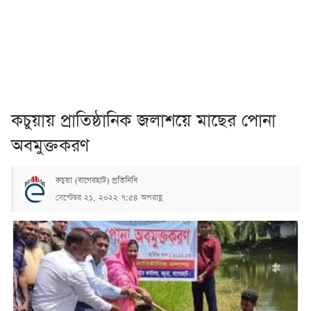
কচুয়ায় প্রাতিষ্ঠানিক জলাশয়ে মাছের পোনা
অবমুক্তকরণ
কচুয়া (বাগেরহাট) প্রতিনিধি
সেপ্টেম্বর ২১, ২০২২ ৭:৫৪ অপরাহ্ণ