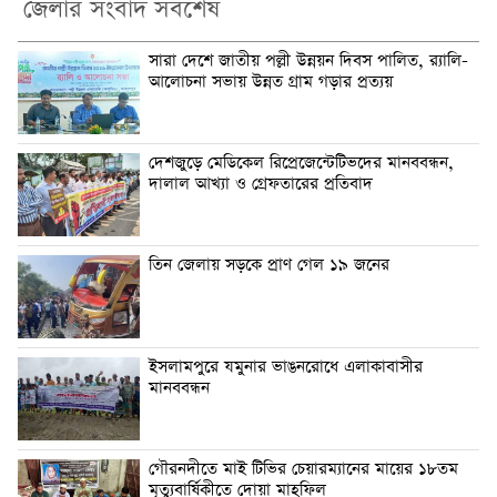
জেলার সংবাদ সর্বশেষ
সারা দেশে জাতীয় পল্লী উন্নয়ন দিবস পালিত, র‍্যালি-
আলোচনা সভায় উন্নত গ্রাম গড়ার প্রত্যয়
দেশজুড়ে মেডিকেল রিপ্রেজেন্টেটিভদের মানববন্ধন,
দালাল আখ্যা ও গ্রেফতারের প্রতিবাদ
তিন জেলায় সড়কে প্রাণ গেল ১৯ জনের
ইসলামপুরে যমুনার ভাঙনরোধে এলাকাবাসীর
মানববন্ধন
গৌরনদীতে মাই টিভির চেয়ারম্যানের মায়ের ১৮তম
মৃত্যুবার্ষিকীতে দোয়া মাহফিল