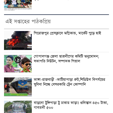
এই সপ্তাহের পাঠকপ্রিয়
পিরোজপুর প্রেসক্লাবে অগ্নিকান্ড, মার্কেট পুড়ে ছাই
গোপালগঞ্জ জেলা ছাত্রলীগের কমিটি অনুমোদন;
সভাপতি নিউটন, সম্পাদক পিয়াল
ভাঙ্গা-রাজবাড়ী -ভাটিয়াপাড়া রুট,শিডিউল বিপর্যয়ের
সুবিধা নিচ্ছে বেসরকারি ট্রেন কোম্পানি
বাড়লো টুঙ্গিপাড়া টু ঢাকার ভাড়াঃ গুলিস্তান ৪৫০ টাকা,
গাবতলী ৫০০