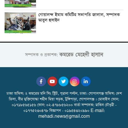
গোয়ালন্দ ইমাম কমিটির সভাপতি জালাল, সম্পাদক
আবুল হুসাইন
কমরেড মেহেদী হাসাান
সম্পাদক ও প্রকাশক:
ঢাকা অফিস: ২ কমরেড মনি সিং স্ট্রিট, পুরানা পল্টন, ঢাকা। গোপালগঞ্জ অফিস: দেশ
ভিলা, বীর মুক্তিযোদ্ধা শহীদ মিয়া সড়ক, টুঙ্গিপাড়া, গোপালগঞ্জ । মোবাইল ফোন:
০১৭১৮৫৬৫১৫৬ ফোন: ০২-৪৭৮৮৫৬২০০ বার্তা সম্পাদক: রাকিব চৌধুরী -
০১৭৭৫২৩০৪৭৮ বিজ্ঞাপন - ০১৯৫৪৩২০৯৯০ E-mail:
mehadi.news@gmail.com