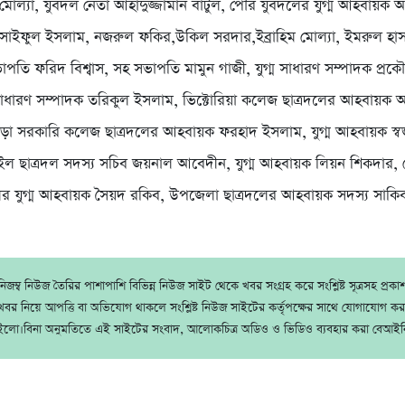
 মোল্যা, যুবদল নেতা আহাদুজ্জামান বাটুল, পৌর যুবদলের যুগ্ম আহবায়ক 
,সাইফুল ইসলাম, নজরুল ফকির,উকিল সরদার,ইব্রাহিম মোল্যা, ইমরুল হা
াপতি ফরিদ বিশ্বাস, সহ সভাপতি মামুন গাজী, যুগ্ম সাধারণ সম্পাদক প্রক
ম সাধারণ সম্পাদক তরিকুল ইসলাম, ভিক্টোরিয়া কলেজ ছাত্রদলের আহবায়ক
গড়া সরকারি কলেজ ছাত্রদলের আহবায়ক ফরহাদ ইসলাম, যুগ্ম আহবায়ক স্
ল ছাত্রদল সদস্য সচিব জয়নাল আবেদীন, যুগ্ম আহবায়ক লিয়ন শিকদার,
ের যুগ্ম আহবায়ক সৈয়দ রকিব, উপজেলা ছাত্রদলের আহবায়ক সদস্য সাকি
জম্ব নিউজ তৈরির পাশাপাশি বিভিন্ন নিউজ সাইট থেকে খবর সংগ্রহ করে সংশ্লিষ্ট সূত্রসহ প্রক
বর নিয়ে আপত্তি বা অভিযোগ থাকলে সংশ্লিষ্ট নিউজ সাইটের কর্তৃপক্ষের সাথে যোগাযোগ ক
ইলো।বিনা অনুমতিতে এই সাইটের সংবাদ, আলোকচিত্র অডিও ও ভিডিও ব্যবহার করা বেআইন