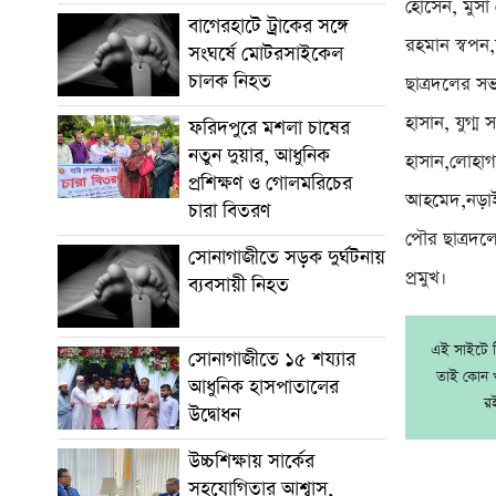
হোসেন, মুসা
বাগেরহাটে ট্রাকের সঙ্গে
রহমান স্বপন
সংঘর্ষে মোটরসাইকেল
চালক নিহত
ছাত্রদলের সভ
হাসান, যুগ্
ফরিদপুরে মশলা চাষের
নতুন দুয়ার, আধুনিক
হাসান,লোহা
প্রশিক্ষণ ও গোলমরিচের
আহমেদ,নড়াই
চারা বিতরণ
পৌর ছাত্রদল
সোনাগাজীতে সড়ক দুর্ঘটনায়
প্রমুখ।
ব্যবসায়ী নিহত
এই সাইটে নি
সোনাগাজীতে ১৫ শয্যার
তাই কোন খ
আধুনিক হাসপাতালের
র
উদ্বোধন
উচ্চশিক্ষায় সার্কের
সহযোগিতার আশ্বাস,