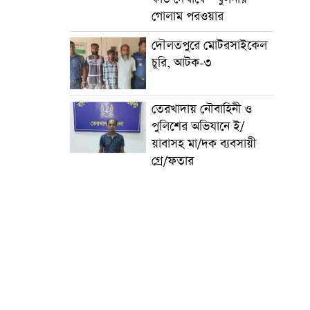
গোলাম পরওয়ার
দৌলতপুরে মোটরসাইকেল
চুরি, আটক-৩
তেরখাদায় নৌবাহিনী ও
পুলিশের অভিযানে ই/
য়াবাসহ মা/দক ব্যবসায়ী
গ্রে/ফতার