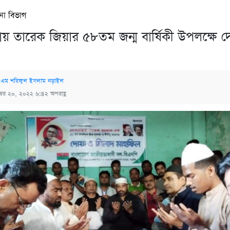
না বিভাগ
য় তারেক জিয়ার ৫৮তম জন্ম বার্ষিকী উপলক্ষে দ
 এম শরিফুল ইসলাম নড়াইল
ম্বর ২০, ২০২২ ৬:৪২ অপরাহ্ণ