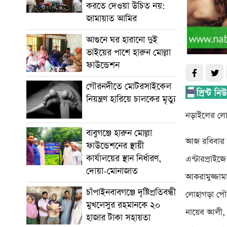
করতে দেওয়া উচিত নয়:
জামায়াত আমির
আগুনে ঘর হারানো দুই
ভাইয়ের পাশে হারুন মোল্লা
ফাউন্ডেশন
গৌরনদীতে মোটরসাইকেল
নিয়ন্ত্রণ হারিয়ে চালকের মৃত্যু
নড়াইলের লোহ
বাবুগঞ্জে হারুন মোল্লা
আজ রবিবার ব
ফাউন্ডেশনের স্থায়ী
কার্যালয়ের স্থান নির্ধারণ,
এন্টারপ্রাই
দোয়া-মোনাজাত
আকরামুজ্জামা
চাঁপাইনবাবগঞ্জে দৃষ্টিপ্রতিবন্ধী
লোহাগড়া পৌর
মুখলেসুর রহমানকে ২০
নায়েব আলী, 
হাজার টাকা সহায়তা