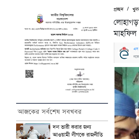
/
প্রচ্ছদ
খুল
লোহাগড়া
মাহফিল
এস
নভে
আজকের সর্বশেষ সবখবর
দল ভারী করার জন্য
আওয়ামী লীগকে রাজনীতি