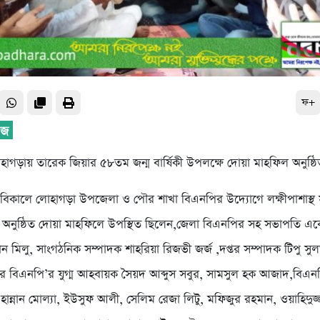
ফ+
াগড়ায় তারেক জিয়ার ৫৮তম জন্ম বার্ষিকী উপলক্ষে দোয়া মাহফিল অনুষ্ঠ
িকালে লোহাগড়া উপজেলা ও পৌর শাখা বিএনপির উদ্যোগে লক্ষীপাশাস্থ 
জে অনুষ্ঠিত দোয়া মাহফিলে উপস্থিত ছিলেন,জেলা বিএনপির সহ সভাপতি 
ন মিলু, সাংগঠনিক সম্পাদক শাহরিয়া রিজভী জর্জ ,দপ্তর সম্পাদক টিপু সু
 বিএনপি’র যুগ্ম আহবায়ক সৈয়দ আব্দুস সবুর, সামসুল হক আজাদ,বিএন
হান্নান মোল্যা, ইউসুফ আলী, সেলিম রেজা লিটু, মফিজুর রহমান, ওয়াহিদুজ