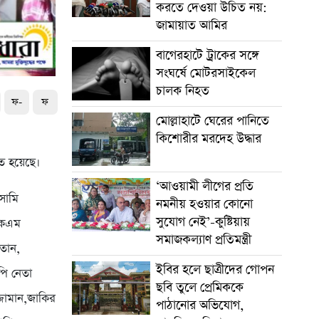
করতে দেওয়া উচিত নয়:
জামায়াত আমির
বাগেরহাটে ট্রাকের সঙ্গে
সংঘর্ষে মোটরসাইকেল
চালক নিহত
ফ-
ফ
মোল্লাহাটে ঘেরের পানিতে
কিশোরীর মরদেহ উদ্ধার
িত হয়েছে।
‘আওয়ামী লীগের প্রতি
সামি
নমনীয় হওয়ার কোনো
সুযোগ নেই’-কুষ্টিয়ায়
একেএম
সমাজকল্যাণ প্রতিমন্ত্রী
লতান,
ইবির হলে ছাত্রীদের গোপন
পি নেতা
ছবি তুলে প্রেমিককে
্জামান,জাকির
পাঠানোর অভিযোগ,