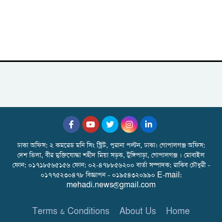
ঢাকা অফিস: ২ কমরেড মনি সিং স্ট্রিট, পুরানা পল্টন, ঢাকা। গোপালগঞ্জ অফিস:
দেশ ভিলা, বীর মুক্তিযোদ্ধা শহীদ মিয়া সড়ক, টুঙ্গিপাড়া, গোপালগঞ্জ । মোবাইল
ফোন: ০১৭১৮৫৬৫১৫৬ ফোন: ০২-৪৭৮৮৫৬২০০ বার্তা সম্পাদক: রাকিব চৌধুরী -
০১৭৭৫২৩০৪৭৮ বিজ্ঞাপন - ০১৯৫৪৩২০৯৯০ E-mail:
mehadi.news@gmail.com
Terms & Conditions
About Us
Home