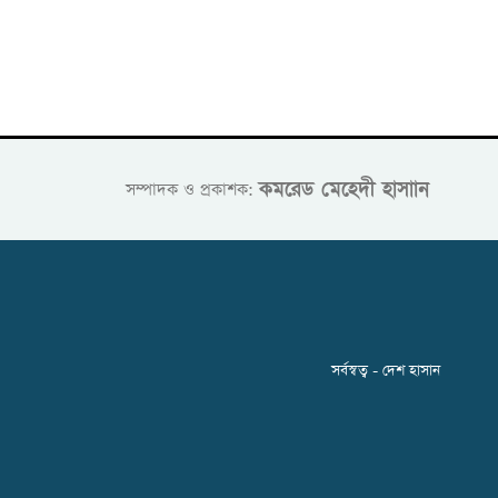
কমরেড মেহেদী হাসাান
সম্পাদক ও প্রকাশক:
সর্বস্বত্ব - দেশ হাসান