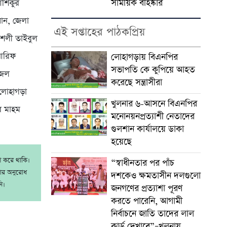
সাময়িক বহিষ্কার
আশিকুর
সান, জেলা
এই সপ্তাহের পাঠকপ্রিয়
ৌশলী তাইবুল
 আরিফ
লোহাগড়ায় বিএনপির
সভাপতি কে কুপিয়ে আহত
বজল
করেছে সন্ত্রাসীরা
 লোহাগড়া
খুলনার ৬-আসনে বিএনপির
ব মাহম
মনোনয়নপ্রত্যাশী নেতাদের
গুলশান কার্যালয়ে ডাকা
হয়েছে
াশ করে থাকি।
“স্বাধীনতার পর পাঁচ
রার অনুরোধ
দশকেও ক্ষমতাসীন দলগুলো
ি।
জনগণের প্রত্যাশা পূরণ
করতে পারেনি, আগামী
নির্বাচনে জাতি তাদের লাল
কার্ড দেখাবে”–খুলনায়