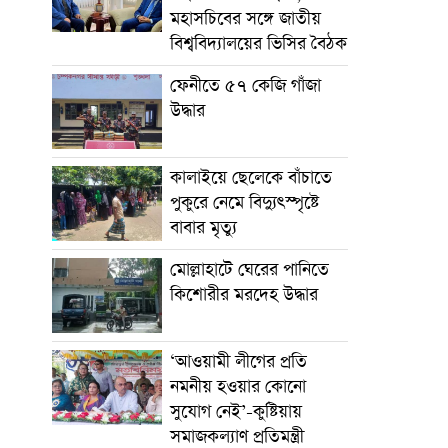
মহাসচিবের সঙ্গে জাতীয়
বিশ্ববিদ্যালয়ের ভিসির বৈঠক
ফেনীতে ৫৭ কেজি গাঁজা
উদ্ধার
কালাইয়ে ছেলেকে বাঁচাতে
পুকুরে নেমে বিদ্যুৎস্পৃষ্টে
বাবার মৃত্যু
মোল্লাহাটে ঘেরের পানিতে
কিশোরীর মরদেহ উদ্ধার
‘আওয়ামী লীগের প্রতি
নমনীয় হওয়ার কোনো
সুযোগ নেই’-কুষ্টিয়ায়
সমাজকল্যাণ প্রতিমন্ত্রী