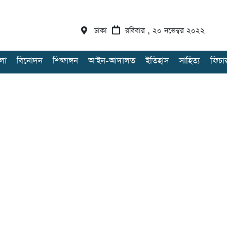
ঢাকা
রবিবার , ২০ নভেম্বর ২০২২
লা
বিনোদন
শিক্ষাঙ্গন
আইন-আদালত
ইতিহাস
সাহিত্য
ফিচা