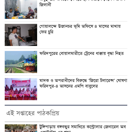
জিলানী
গোয়ালন্দে উজানচর ভূমি অফিসে ৪ মাসের মাথায়
ফের চুরি
ফরিদপুরের বোয়ালমারীতে ট্রেনের ধাক্কায় বৃদ্ধা নিহত
মাদক ও অপরাধীদের বিরুদ্ধে ‘জিরো টলারেন্স’ ঘোষণা
ফরিদপুর-৪ আসনের এমপি বাবুলের
এই সপ্তাহের পাঠকপ্রিয়
টুঙ্গিপাড়ায় বঙ্গবন্ধুর সমাধিতে কন্ট্রোলার জেনারেল অব