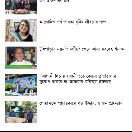
একাউন্টস এর শ্রদ্ধা
আলোচিত পর্ন তারকা বৃষ্টির জীবনের গল্প
টুঙ্গিপাড়ায় মধুমতি নদীতে ভেসে আসা মরদেহ শনাক্ত
“আগামী দিনের রাজনীতিতে কোনো প্রতিহিংসার
সুযোগ থাকবে না”ডাসারায়–রফিকুল ইসলাম
গোয়ালন্দে পাচারকালে গরু উদ্ধার, ২ জন গ্রেফতার