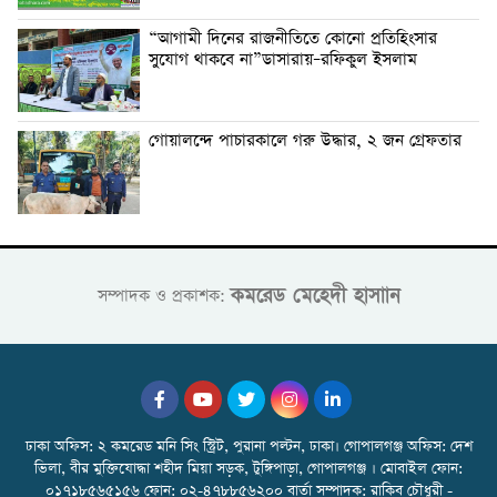
“আগামী দিনের রাজনীতিতে কোনো প্রতিহিংসার
সুযোগ থাকবে না”ডাসারায়–রফিকুল ইসলাম
গোয়ালন্দে পাচারকালে গরু উদ্ধার, ২ জন গ্রেফতার
কমরেড মেহেদী হাসাান
সম্পাদক ও প্রকাশক:
ঢাকা অফিস: ২ কমরেড মনি সিং স্ট্রিট, পুরানা পল্টন, ঢাকা। গোপালগঞ্জ অফিস: দেশ
ভিলা, বীর মুক্তিযোদ্ধা শহীদ মিয়া সড়ক, টুঙ্গিপাড়া, গোপালগঞ্জ । মোবাইল ফোন:
০১৭১৮৫৬৫১৫৬ ফোন: ০২-৪৭৮৮৫৬২০০ বার্তা সম্পাদক: রাকিব চৌধুরী -