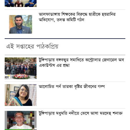
আলফাডাঙ্গায় শিক্ষকের বিরুদ্ধে ছাত্রীকে হয়রানির
অভিযোগ, তদন্ত কমিটি গঠন
এই সপ্তাহের পাঠকপ্রিয়
টুঙ্গিপাড়ায় বঙ্গবন্ধুর সমাধিতে কন্ট্রোলার জেনারেল অব
একাউন্টস এর শ্রদ্ধা
আলোচিত পর্ন তারকা বৃষ্টির জীবনের গল্প
টুঙ্গিপাড়ায় মধুমতি নদীতে ভেসে আসা মরদেহ শনাক্ত