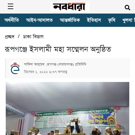
অর্থনীতি
আইন-আদালত
আন্তর্জাতিক
ইতিহাস
কৃষি
খুলনা 
/
প্রচ্ছদ
ঢাকা বিভাগ
রূপগঞ্জে ইসলামী মহা সম্মেলন অনুষ্ঠিত
শাকিল আহমেদ ,রূপগঞ্জ (নারায়ণগঞ্জ) প্রতিনিধি
ডিসেম্বর ১, ২০২২ ৯:৩৭ অপরাহ্ণ