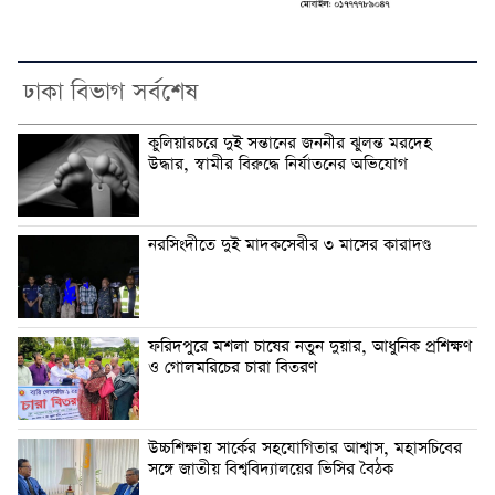
ঢাকা বিভাগ সর্বশেষ
কুলিয়ারচরে দুই সন্তানের জননীর ঝুলন্ত মরদেহ
উদ্ধার, স্বামীর বিরুদ্ধে নির্যাতনের অভিযোগ
নরসিংদীতে দুই মাদকসেবীর ৩ মাসের কারাদণ্ড
ফরিদপুরে মশলা চাষের নতুন দুয়ার, আধুনিক প্রশিক্ষণ
ও গোলমরিচের চারা বিতরণ
উচ্চশিক্ষায় সার্কের সহযোগিতার আশ্বাস, মহাসচিবের
সঙ্গে জাতীয় বিশ্ববিদ্যালয়ের ভিসির বৈঠক