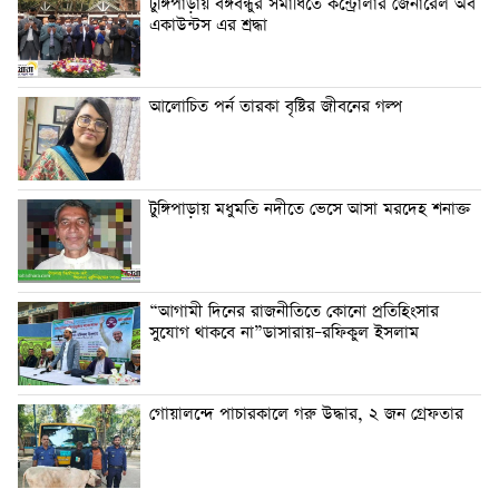
টুঙ্গিপাড়ায় বঙ্গবন্ধুর সমাধিতে কন্ট্রোলার জেনারেল অব
একাউন্টস এর শ্রদ্ধা
আলোচিত পর্ন তারকা বৃষ্টির জীবনের গল্প
টুঙ্গিপাড়ায় মধুমতি নদীতে ভেসে আসা মরদেহ শনাক্ত
“আগামী দিনের রাজনীতিতে কোনো প্রতিহিংসার
সুযোগ থাকবে না”ডাসারায়–রফিকুল ইসলাম
গোয়ালন্দে পাচারকালে গরু উদ্ধার, ২ জন গ্রেফতার