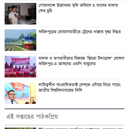
গোয়ালন্দে উজানচর ভূমি অফিসে ৪ মাসের মাথায়
ফের চুরি
ফরিদপুরের বোয়ালমারীতে ট্রেনের ধাক্কায় বৃদ্ধা নিহত
মাদক ও অপরাধীদের বিরুদ্ধে ‘জিরো টলারেন্স’ ঘোষণা
ফরিদপুর-৪ আসনের এমপি বাবুলের
দায়িত্বশীল সাংবাদিকতাই দেশকে এগিয়ে নিতে পারে:
জাতীয় বিশ্ববিদ্যালয়ের ভিসি
এই সপ্তাহের পাঠকপ্রিয়