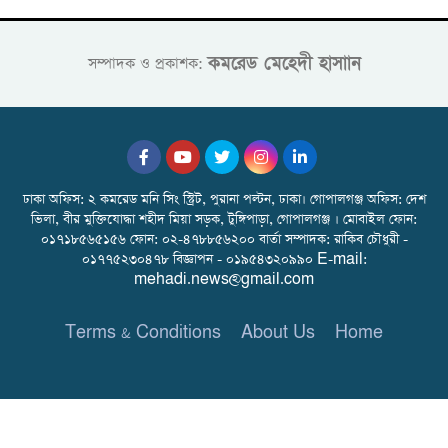
কমরেড মেহেদী হাসাান
সম্পাদক ও প্রকাশক:
ঢাকা অফিস: ২ কমরেড মনি সিং স্ট্রিট, পুরানা পল্টন, ঢাকা। গোপালগঞ্জ অফিস: দেশ
ভিলা, বীর মুক্তিযোদ্ধা শহীদ মিয়া সড়ক, টুঙ্গিপাড়া, গোপালগঞ্জ । মোবাইল ফোন:
০১৭১৮৫৬৫১৫৬ ফোন: ০২-৪৭৮৮৫৬২০০ বার্তা সম্পাদক: রাকিব চৌধুরী -
০১৭৭৫২৩০৪৭৮ বিজ্ঞাপন - ০১৯৫৪৩২০৯৯০ E-mail:
mehadi.news@gmail.com
Terms & Conditions
About Us
Home