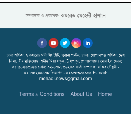
কমরেড মেহেদী হাসাান
সম্পাদক ও প্রকাশক:
ঢাকা অফিস: ২ কমরেড মনি সিং স্ট্রিট, পুরানা পল্টন, ঢাকা। গোপালগঞ্জ অফিস: দেশ
ভিলা, বীর মুক্তিযোদ্ধা শহীদ মিয়া সড়ক, টুঙ্গিপাড়া, গোপালগঞ্জ । মোবাইল ফোন:
০১৭১৮৫৬৫১৫৬ ফোন: ০২-৪৭৮৮৫৬২০০ বার্তা সম্পাদক: রাকিব চৌধুরী -
০১৭৭৫২৩০৪৭৮ বিজ্ঞাপন - ০১৯৫৪৩২০৯৯০ E-mail:
mehadi.news@gmail.com
Terms & Conditions
About Us
Home