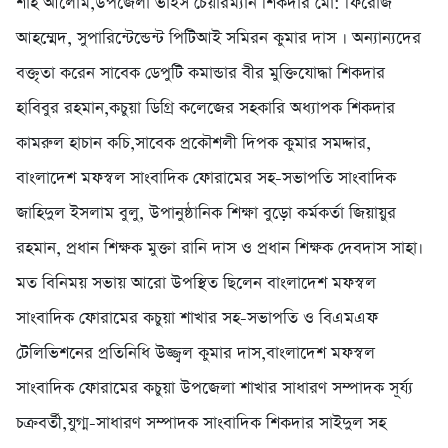
শাহ আলোম,উপজেলা ভাইস চেয়ারম্যান শিকদার মো: ফিরোজ
আহম্মেদ, সুপারিন্টেন্ডেন্ট পিটিআই সমিরন কুমার দাস । অন্যান্যদের
বক্তৃতা করেন সাবেক ডেপুটি কমান্ডার বীর মুক্তিযোদ্ধা শিকদার
হাবিবুর রহমান,কচুয়া ডিগ্রি কলেজের সহকারি অধ্যাপক শিকদার
কামরুল হাচান কচি,সাবেক প্রকৌশলী দিপক কুমার সমদ্দার,
বাংলাদেশ মফস্বল সাংবাদিক ফোরামের সহ-সভাপতি সাংবাদিক
জাহিদুল ইসলাম বুলু, উপানুষ্ঠানিক শিক্ষা বুড়ো কর্মকর্তা জিয়ায়ুর
রহমান, প্রধান শিক্ষক মুক্তা রানি দাস ও প্রধান শিক্ষক দেবদাস সাহা।
মত বিনিময় সভায় আরো উপস্থিত ছিলেন বাংলাদেশ মফস্বল
সাংবাদিক ফোরামের কচুয়া শাখার সহ-সভাপতি ও বিএমএফ
টেলিভিশনের প্রতিনিধি উজ্জ্বল কুমার দাস,বাংলাদেশ মফস্বল
সাংবাদিক ফোরামের কচুয়া উপজেলা শাখার সাধারণ সম্পাদক সূর্য্য
চক্রবর্তী,যুগ্ম-সাধারণ সম্পাদক সাংবাদিক শিকদার সাইদুল সহ