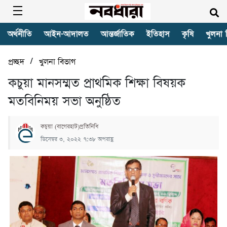
অর্থনীতি
আইন-আদালত
আন্তর্জাতিক
ইতিহাস
কৃষি
খুলনা 
/
প্রচ্ছদ
খুলনা বিভাগ
কচুয়া মানসম্মত প্রাথমিক শিক্ষা বিষয়ক
মতবিনিময় সভা অনুষ্ঠিত
কচুয়া (বাগেরহাট)প্রতিনিধি
ডিসেম্বর ৩, ২০২২ ৭:৩৮ অপরাহ্ণ