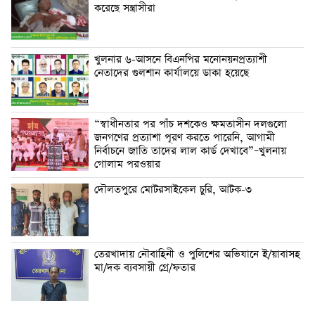
করেছে সন্ত্রাসীরা
খুলনার ৬-আসনে বিএনপির মনোনয়নপ্রত্যাশী
নেতাদের গুলশান কার্যালয়ে ডাকা হয়েছে
“স্বাধীনতার পর পাঁচ দশকেও ক্ষমতাসীন দলগুলো
জনগণের প্রত্যাশা পূরণ করতে পারেনি, আগামী
নির্বাচনে জাতি তাদের লাল কার্ড দেখাবে”–খুলনায়
গোলাম পরওয়ার
দৌলতপুরে মোটরসাইকেল চুরি, আটক-৩
তেরখাদায় নৌবাহিনী ও পুলিশের অভিযানে ই/য়াবাসহ
মা/দক ব্যবসায়ী গ্রে/ফতার