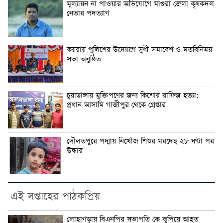
মূল্যায়ন না পাওয়ার অভিযোগে মাগুরা জেলা কৃষকদল
নেতার পদত্যাগ
কয়রায় পুলিশের উদ্যোগে সুধী সমাবেশ ও মতবিনিময়
সভা অনুষ্ঠিত
চুয়াডাঙ্গায় মুক্তিপণের জন্য কিশোর রাফিজ হত্যা:
প্রধান আসামি গাজীপুর থেকে গ্রেপ্তার
দৌলতপুরে পদ্মায় নিখোঁজ শিশুর মরদেহ ২৮ ঘণ্টা পর
উদ্ধার
এই সপ্তাহের পাঠকপ্রিয়
লোহাগড়ায় বিএনপির সভাপতি কে কুপিয়ে আহত