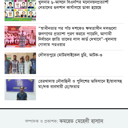
খুলনার ৬-আসনে বিএনপির মনোনয়নপ্রত্যাশী
নেতাদের গুলশান কার্যালয়ে ডাকা হয়েছে
“স্বাধীনতার পর পাঁচ দশকেও ক্ষমতাসীন দলগুলো
জনগণের প্রত্যাশা পূরণ করতে পারেনি, আগামী
নির্বাচনে জাতি তাদের লাল কার্ড দেখাবে”–খুলনায়
গোলাম পরওয়ার
দৌলতপুরে মোটরসাইকেল চুরি, আটক-৩
তেরখাদায় নৌবাহিনী ও পুলিশের অভিযানে ই/য়াবাসহ
মা/দক ব্যবসায়ী গ্রে/ফতার
কমরেড মেহেদী হাসাান
সম্পাদক ও প্রকাশক: