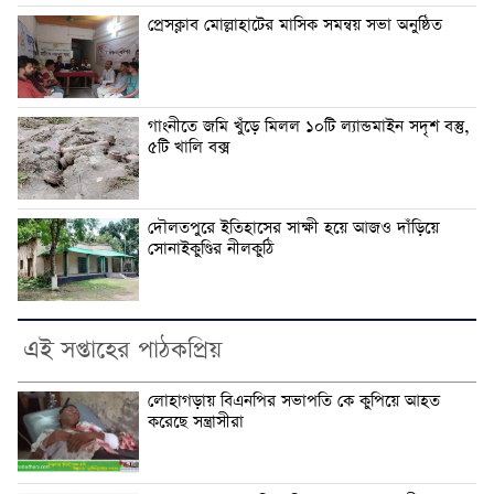
প্রেসক্লাব মোল্লাহাটের মাসিক সমন্বয় সভা অনুষ্ঠিত
গাংনীতে জমি খুঁড়ে মিলল ১০টি ল্যান্ডমাইন সদৃশ বস্তু,
৫টি খালি বক্স
দৌলতপুরে ইতিহাসের সাক্ষী হয়ে আজও দাঁড়িয়ে
সোনাইকুণ্ডির নীলকুঠি
এই সপ্তাহের পাঠকপ্রিয়
লোহাগড়ায় বিএনপির সভাপতি কে কুপিয়ে আহত
করেছে সন্ত্রাসীরা