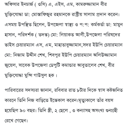
অফিসার ইনচার্জ ( ওসি) এ, এইস, এম, কামরুজ্জামান বীর
মুক্তিযোদ্ধা ডা: মোস্তাফিজুর রহমানকে রাষ্ট্রীয় সালাম প্রদান করেন।
এসময় উপস্থিত ছিলেন, উপজেলা স্বাস্থ্য ও প:প: কর্মকর্তা ডা: মামুন
হাসান, পরিদর্শক ( তদন্ত) মো: লিয়াকত আলী,উপজেলা পরিষদের
ভাইস চেয়ারম্যান এস, এম, মাহাতাবুজ্জামান,সদর ইউপি চেয়ারম্যান
মো: নিজাম উদ্দীন শেখ, শিবপুর ইউপি চেয়ারম্যান অলিউজ্জামান
জুয়েল, সাবেক উপজেলা ডেপুটি কমান্ডার আবুতালেব শেখ, বীর
মুক্তিযোদ্ধা মুন্সি গাউসুল হক ।
পারিবারের সদস্যরা জানান, রবিবার রাত ৮টার দিকে স্বাস কষ্টজনিত
কারনে তিনি নিজ বাড়িতে ইন্তেকাল করেন।মৃত্যুকালে তাঁর বয়স
হয়েছিল ৯০ বছর। তিনি স্ত্রী, ২ ছেলে , ৩ কন্যাসহ অসংখ্য গুনগ্রহী
রেখে গেছেন।