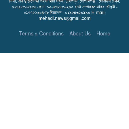
ভিলা, বীর মুক্তিযোদ্ধা শহীদ মিয়া সড়ক, টুঙ্গিপাড়া, গোপালগঞ্জ । মোবাইল ফোন:
০১৭১৮৫৬৫১৫৬ ফোন: ০২-৪৭৮৮৫৬২০০ বার্তা সম্পাদক: রাকিব চৌধুরী -
০১৭৭৫২৩০৪৭৮ বিজ্ঞাপন - ০১৯৫৪৩২০৯৯০ E-mail:
mehadi.news@gmail.com
Terms & Conditions
About Us
Home