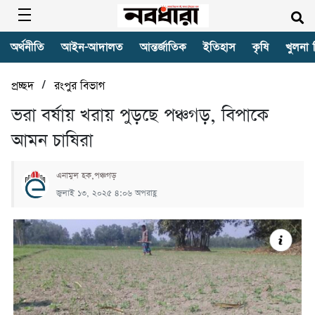
অর্থনীতি
আইন-আদালত
আন্তর্জাতিক
ইতিহাস
কৃষি
খুলনা 
/
প্রচ্ছদ
রংপুর বিভাগ
ভরা বর্ষায় খরায় পুড়ছে পঞ্চগড়, বিপাকে
আমন চাষিরা
এনামুল হক,পঞ্চগড়
জুলাই ১৩, ২০২৫ ৪:০৬ অপরাহ্ণ