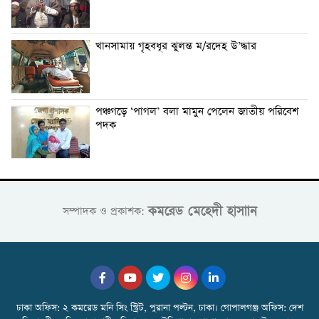
খানসামায় গৃহবধূর ঝুলন্ত ম/রদেহ উ’দ্ধার
পঞ্চগড়ে ‘পাগল’ বলা মামুন পেলেন জাতীয় পরিবেশ
পদক
কমরেড মেহেদী হাসাান
সম্পাদক ও প্রকাশক:
ঢাকা অফিস: ২ কমরেড মনি সিং স্ট্রিট, পুরানা পল্টন, ঢাকা। গোপালগঞ্জ অফিস: দেশ