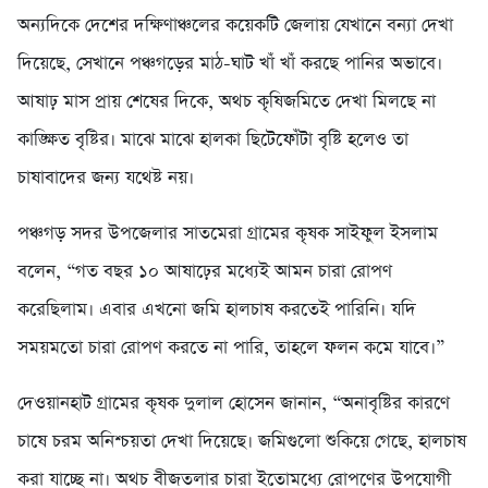
অন্যদিকে দেশের দক্ষিণাঞ্চলের কয়েকটি জেলায় যেখানে বন্যা দেখা
দিয়েছে, সেখানে পঞ্চগড়ের মাঠ-ঘাট খাঁ খাঁ করছে পানির অভাবে।
আষাঢ় মাস প্রায় শেষের দিকে, অথচ কৃষিজমিতে দেখা মিলছে না
কাঙ্ক্ষিত বৃষ্টির। মাঝে মাঝে হালকা ছিটেফোঁটা বৃষ্টি হলেও তা
চাষাবাদের জন্য যথেষ্ট নয়।
পঞ্চগড় সদর উপজেলার সাতমেরা গ্রামের কৃষক সাইফুল ইসলাম
বলেন, “গত বছর ১০ আষাঢ়ের মধ্যেই আমন চারা রোপণ
করেছিলাম। এবার এখনো জমি হালচাষ করতেই পারিনি। যদি
সময়মতো চারা রোপণ করতে না পারি, তাহলে ফলন কমে যাবে।”
দেওয়ানহাট গ্রামের কৃষক দুলাল হোসেন জানান, “অনাবৃষ্টির কারণে
চাষে চরম অনিশ্চয়তা দেখা দিয়েছে। জমিগুলো শুকিয়ে গেছে, হালচাষ
করা যাচ্ছে না। অথচ বীজতলার চারা ইতোমধ্যে রোপণের উপযোগী