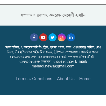
কমরেড মেহেদী হাসাান
সম্পাদক ও প্রকাশক:
ঢাকা অফিস: ২ কমরেড মনি সিং স্ট্রিট, পুরানা পল্টন, ঢাকা। গোপালগঞ্জ অফিস: দেশ
ভিলা, বীর মুক্তিযোদ্ধা শহীদ মিয়া সড়ক, টুঙ্গিপাড়া, গোপালগঞ্জ । মোবাইল ফোন:
০১৭১৮৫৬৫১৫৬ ফোন: ০২-৪৭৮৮৫৬২০০ বার্তা সম্পাদক: রাকিব চৌধুরী -
০১৭৭৫২৩০৪৭৮ বিজ্ঞাপন - ০১৯৫৪৩২০৯৯০ E-mail:
mehadi.news@gmail.com
Terms & Conditions
About Us
Home