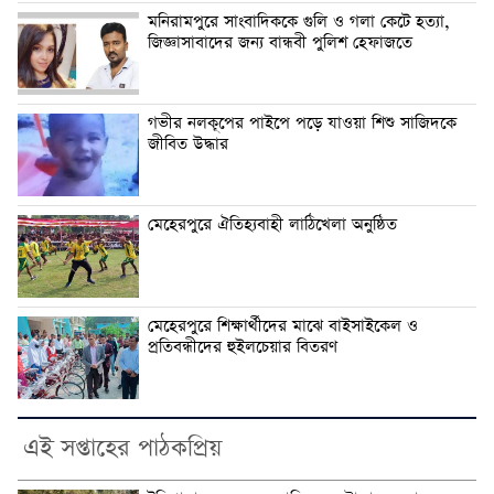
মনিরামপুরে সাংবাদিককে গুলি ও গলা কেটে হত্যা,
জিজ্ঞাসাবাদের জন্য বান্ধবী পুলিশ হেফাজতে
গভীর নলকূপের পাইপে পড়ে যাওয়া শিশু সাজিদকে
জীবিত উদ্ধার
মেহেরপুরে ঐতিহ্যবাহী লাঠিখেলা অনুষ্ঠিত
মেহেরপুরে শিক্ষার্থীদের মাঝে বাইসাইকেল ও
প্রতিবন্ধীদের হুইলচেয়ার বিতরণ
এই সপ্তাহের পাঠকপ্রিয়