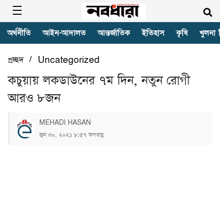
অর্থনীতি
আইন-আদালত
আন্তর্জাতিক
ইতিহাস
কৃষি
খুলনা 
/
প্রচ্ছদ
Uncategorized
কচুয়ায় লকডাউনের ৭ম দিন, নতুন রোগী
আরও ৮জন
MEHADI HASAN
জুন ৩০, ২০২১ ৮:৫৭ অপরাহ্ণ