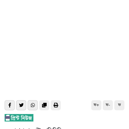
ফ+
ফ-
ফ