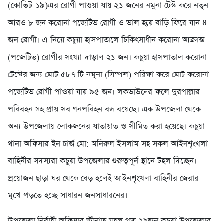
(কোভিট-১৯)এর রোগী পাওয়া যায় ২১ জনের নমুনা টেস্ট করে নতুন
আরও ৮ জন করোনা পজেটিভ রোগী ও ভাল হয়ে বাড়ি ফিরে যান ৪
জন রোগী। এ নিয়ে কচুয়া হাসপাতালে চিকিৎসাধীন করোনা আক্রান্ত
(পজেটিভ) রোগীর সংখ্যা দাড়াল ২১ জন। কচুয়া হাসপাতাল করোনা
টেস্টের জন্য মোট ৫৮৭ টি নমুনা (সিম্পল) পরিক্ষা করে মোট করোনা
পজেটিভ রোগী পাওয়া যায় ৯৫ জন। লকডাউনের ফলে দুরপাল্লার
পরিবহন সহ প্রায় সব গনপরিহন বন্ধ রয়েছে। এক উপজেলা থেকে
অন্য উপজেলায় লোকজনের যাতায়াত ও সীমিত করা হয়েছে। কচুয়া
থানা অফিসার ইন চার্জ মো: মনিরুল ইসলাম সহ সকল আইনশৃংখলা
বাহিনীর সদস্যরা কচুয়া উপজেলার গুরুত্বপূর্ন স্থানে টহল দিচ্ছেন।
প্রয়োজন ছাড়া ঘর থেকে বেড় হলেই আইনশৃংখলা বাহিনীর জেরার
মুখে পড়তে হচ্ছে সাধারন জনসাধারনের।
উপজেলা নির্বাহী অফিসার জীনাত মহল গত ২৯জুন কচুয়া উপজেলার