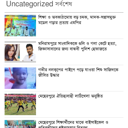
Uncategorized সর্বশেষ
শিক্ষা ও অবকাঠামোয় বড় চমক, মাদক-সন্ত্রাসমুক্ত
মডেল গড়ার প্রত্যয় এমপির
মনিরামপুরে সাংবাদিককে গুলি ও গলা কেটে হত্যা,
জিজ্ঞাসাবাদের জন্য বান্ধবী পুলিশ হেফাজতে
গভীর নলকূপের পাইপে পড়ে যাওয়া শিশু সাজিদকে
জীবিত উদ্ধার
মেহেরপুরে ঐতিহ্যবাহী লাঠিখেলা অনুষ্ঠিত
মেহেরপুরে শিক্ষার্থীদের মাঝে বাইসাইকেল ও