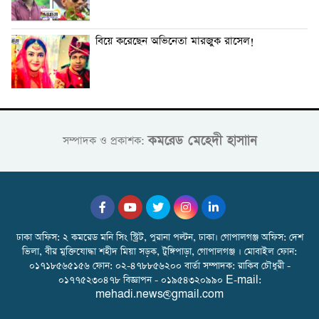
বিয়ে করেছেন অভিনেতা মারজুক রাসেল!
কমরেড মেহেদী হাসাান
সম্পাদক ও প্রকাশক:
ঢাকা অফিস: ২ কমরেড মনি সিং স্ট্রিট, পুরানা পল্টন, ঢাকা। গোপালগঞ্জ অফিস: দেশ
ভিলা, বীর মুক্তিযোদ্ধা শহীদ মিয়া সড়ক, টুঙ্গিপাড়া, গোপালগঞ্জ । মোবাইল ফোন:
০১৭১৮৫৬৫১৫৬ ফোন: ০২-৪৭৮৮৫৬২০০ বার্তা সম্পাদক: রাকিব চৌধুরী -
০১৭৭৫২৩০৪৭৮ বিজ্ঞাপন - ০১৯৫৪৩২০৯৯০ E-mail:
mehadi.news@gmail.com