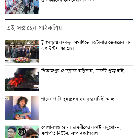
প্রতিবন্ধীদের হুইলচেয়ার বিতরণ
এই সপ্তাহের পাঠকপ্রিয়
টুঙ্গিপাড়ায় বঙ্গবন্ধুর সমাধিতে কন্ট্রোলার জেনারেল অব
একাউন্টস এর শ্রদ্ধা
পিরোজপুর প্রেসক্লাবে অগ্নিকান্ড, মার্কেট পুড়ে ছাই
গানের পাখি বুলবুলের ২য় মৃত্যুবার্ষিকী আজ
গোপালগঞ্জ জেলা ছাত্রলীগের কমিটি অনুমোদন;
সভাপতি নিউটন, সম্পাদক পিয়াল