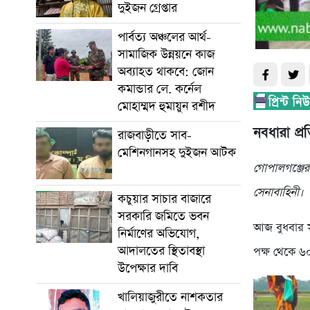
দুইজন গ্রেপ্তার
পার্বত্য অঞ্চলের আর্থ-
সামাজিক উন্নয়নে কাজ
অব্যাহত থাকবে: জোন
কমান্ডার লে. কর্নেল
মোহাম্মদ হুমায়ুন রশীদ
নবধারা প্র
রাজবাড়ীতে সাব-
মেশিনগানসহ দুইজন আটক
গোপালগঞ্জের 
সেনাবাহিনী।
কচুয়ার সাচার বাজারে
সরকারি জমিতে ভবন
আজ বুধবার স
নির্মাণের অভিযোগ,
আদালতের স্থিতাবস্থা
পক্ষ থেকে ৬০
উপেক্ষার দাবি
খালিয়াজুরীতে নাশকতার