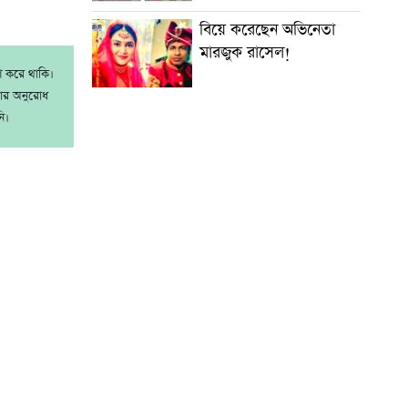
বিয়ে করেছেন অভিনেতা
মারজুক রাসেল!
াশ করে থাকি।
রার অনুরোধ
ি।