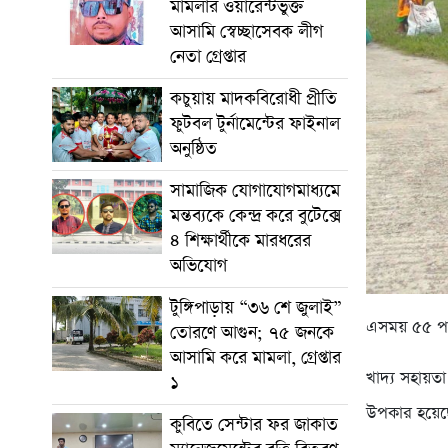
মামলার ওয়ারেন্টভুক্ত
আসামি স্বেচ্ছাসেবক লীগ
নেতা গ্রেপ্তার
কচুয়ায় মাদকবিরোধী প্রীতি
ফুটবল টুর্নামেন্টের ফাইনাল
অনুষ্ঠিত
সামাজিক যোগাযোগমাধ্যমে
মন্তব্যকে কেন্দ্র করে বুটেক্সে
৪ শিক্ষার্থীকে মারধরের
অভিযোগ
টুঙ্গিপাড়ায় “৩৬ শে জুলাই”
এসময় ‌৫৫ পদ
তোরণে আগুন; ৭৫ জনকে
আসামি করে মামলা, গ্রেপ্তার
খাদ্য সহায়ত
১
উপকার হয়েছ
কুবিতে সেন্টার ফর জাকাত