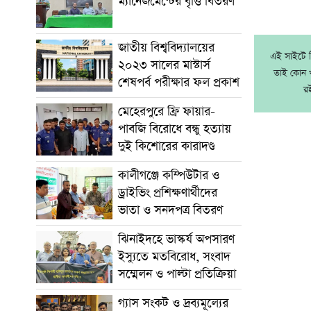
ম্যানেজমেন্টের বৃত্তি বিতরণ
জাতীয় বিশ্ববিদ্যালয়ের
এই সাইটে নি
২০২৩ সালের মাস্টার্স
তাই কোন খ
শেষপর্ব পরীক্ষার ফল প্রকাশ
র
মেহেরপুরে ফ্রি ফায়ার-
পাবজি বিরোধে বন্ধু হত্যায়
দুই কিশোরের কারাদণ্ড
কালীগঞ্জে কম্পিউটার ও
ড্রাইভিং প্রশিক্ষণার্থীদের
ভাতা ও সনদপত্র বিতরণ
ঝিনাইদহে ভাস্কর্য অপসারণ
ইস্যুতে মতবিরোধ, সংবাদ
সম্মেলন ও পাল্টা প্রতিক্রিয়া
গ্যাস সংকট ও দ্রব্যমূল্যের