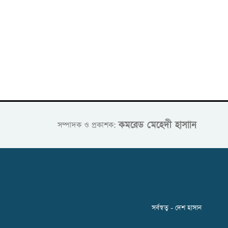
কমরেড মেহেদী হাসাান
সম্পাদক ও প্রকাশক:
সর্বস্বত্ব - দেশ হাসান