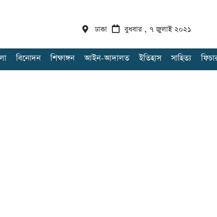
ঢাকা
বুধবার , ৭ জুলাই ২০২১
লা
বিনোদন
শিক্ষাঙ্গন
আইন-আদালত
ইতিহাস
সাহিত্য
ফিচা