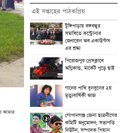
এই সপ্তাহের পাঠকপ্রিয়
টুঙ্গিপাড়ায় বঙ্গবন্ধুর
সমাধিতে কন্ট্রোলার
জেনারেল অব একাউন্টস
এর শ্রদ্ধা
পিরোজপুর প্রেসক্লাবে
অগ্নিকান্ড, মার্কেট পুড়ে ছাই
গানের পাখি বুলবুলের ২য়
মৃত্যুবার্ষিকী আজ
য়ে আমার
গোপালগঞ্জ জেলা ছাত্রলীগের
কমিটি অনুমোদন; সভাপতি
নিউটন, সম্পাদক পিয়াল