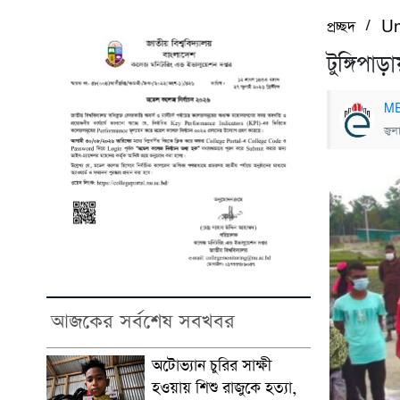
/
প্রচ্ছদ
Un
টুঙ্গিপা
ME
জুল
আজকের সর্বশেষ সবখবর
অটোভ্যান চুরির সাক্ষী
হওয়ায় শিশু রাজুকে হত্যা,