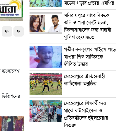
মডেল গড়ার প্রত্যয় এমপির
মনিরামপুরে সাংবাদিককে
গুলি ও গলা কেটে হত্যা,
জিজ্ঞাসাবাদের জন্য বান্ধবী
ফ-
ফ
পুলিশ হেফাজতে
গভীর নলকূপের পাইপে পড়ে
যাওয়া শিশু সাজিদকে
জীবিত উদ্ধার
ছে বাংলাদেশ
মেহেরপুরে ঐতিহ্যবাহী
লাঠিখেলা অনুষ্ঠিত
ক ডিভিশনের
মেহেরপুরে শিক্ষার্থীদের
মাঝে বাইসাইকেল ও
প্রতিবন্ধীদের হুইলচেয়ার
বিতরণ