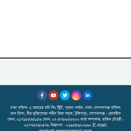
ঢাকা অফিস: ২ কমরেড মনি সিং স্ট্রিট, পুরানা পল্টন, ঢাকা। গোপালগঞ্জ অফিস:
দেশ ভিলা, বীর মুক্তিযোদ্ধা শহীদ মিয়া সড়ক, টুঙ্গিপাড়া, গোপালগঞ্জ । মোবাইল
ফোন: ০১৭১৮৫৬৫১৫৬ ফোন: ০২-৪৭৮৮৫৬২০০ বার্তা সম্পাদক: রাকিব চৌধুরী -
০১৭৭৫২৩০৪৭৮ বিজ্ঞাপন - ০১৯৫৪৩২০৯৯০ E-mail: