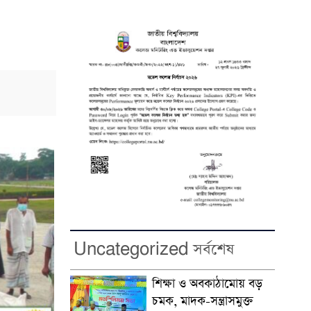
Uncategorized সর্বশেষ
শিক্ষা ও অবকাঠামোয় বড়
চমক, মাদক-সন্ত্রাসমুক্ত