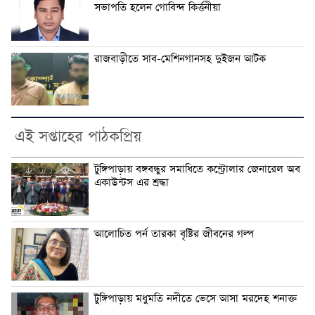
সভাপতি হলেন গোবিন্দ কির্ত্তনীয়া
রাজবাড়ীতে সাব-মেশিনগানসহ দুইজন আটক
এই সপ্তাহের পাঠকপ্রিয়
টুঙ্গিপাড়ায় বঙ্গবন্ধুর সমাধিতে কন্ট্রোলার জেনারেল অব
একাউন্টস এর শ্রদ্ধা
আলোচিত পর্ন তারকা বৃষ্টির জীবনের গল্প
টুঙ্গিপাড়ায় মধুমতি নদীতে ভেসে আসা মরদেহ শনাক্ত