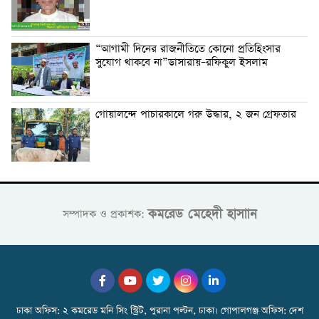
“আগামী দিনের রাজনীতিতে কোনো প্রতিহিংসার
সুযোগ থাকবে না”ডাসারায়–রফিকুল ইসলাম
গোয়ালন্দে পাচারকালে গরু উদ্ধার, ২ জন গ্রেফতার
কমরেড মেহেদী হাসাান
সম্পাদক ও প্রকাশক:
ঢাকা অফিস: ২ কমরেড মনি সিং স্ট্রিট, পুরানা পল্টন, ঢাকা। গোপালগঞ্জ অফিস: দেশ