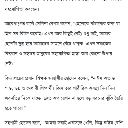
সহযোগিতা করছেন।
আবেগাপ্লুত কণ্ঠে সেলিনা বেগম বলেন, “ছেলেকে বাঁচানোর জন্য যা
ছিল সব বিক্রি করেছি। এখন আর কিছুই নেই। শুধু চাই, আমার
ছেলেটা সুস্থ হয়ে আমাদের সামনে বেঁচে থাকুক। এখন সমাজের
বিত্তবান ও সহৃদয় মানুষের সহযোগিতা ছাড়া আর কোনো উপায়
নেই।”
বিদ্যালয়ের প্রধান শিক্ষক জাহাঙ্গীর হোসেন বলেন, “নাঈম অত্যন্ত
শান্ত, ভদ্র ও মেধাবী শিক্ষার্থী। কিন্তু তার শারীরিক অবস্থা দিন দিন
অবনতির দিকে যাচ্ছে। দ্রুত অপারেশন না হলে বড় ধরনের ঝুঁকি তৈরি
হতে পারে।”
সহপাঠী হোসেন বলে, “আমরা সবাই একসঙ্গে খেলি, কিন্তু নাঈম বেশি