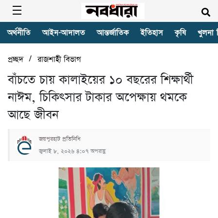
অর্থনীতি
আইন-আদালত
আন্তর্জাতিক
ইতিহাস
কৃষি
খুলনা 
/
প্রচ্ছদ
রাজশাহী বিভাগ
বাঁচতে চায় কালাইয়ের ১০ বছরের শিক্ষার্থী
নাঈম, চিকিৎসার টাকার অপেক্ষায় থমকে
আছে জীবন
জয়পুরহাট প্রতিনিধি
জুলাই ৮, ২০২৬ ৪:০৭ অপরাহ্ণ