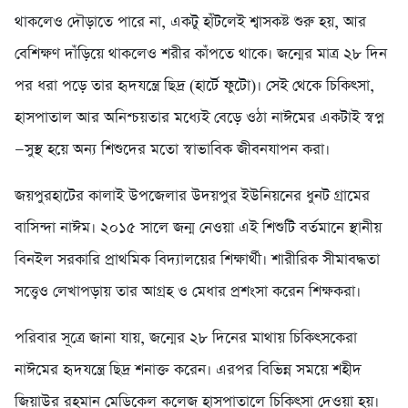
থাকলেও দৌড়াতে পারে না, একটু হাঁটলেই শ্বাসকষ্ট শুরু হয়, আর
বেশিক্ষণ দাঁড়িয়ে থাকলেও শরীর কাঁপতে থাকে। জন্মের মাত্র ২৮ দিন
পর ধরা পড়ে তার হৃদযন্ত্রে ছিদ্র (হার্টে ফুটো)। সেই থেকে চিকিৎসা,
হাসপাতাল আর অনিশ্চয়তার মধ্যেই বেড়ে ওঠা নাঈমের একটাই স্বপ্ন
—সুস্থ হয়ে অন্য শিশুদের মতো স্বাভাবিক জীবনযাপন করা।
জয়পুরহাটের কালাই উপজেলার উদয়পুর ইউনিয়নের ধুনট গ্রামের
বাসিন্দা নাঈম। ২০১৫ সালে জন্ম নেওয়া এই শিশুটি বর্তমানে স্থানীয়
বিনইল সরকারি প্রাথমিক বিদ্যালয়ের শিক্ষার্থী। শারীরিক সীমাবদ্ধতা
সত্ত্বেও লেখাপড়ায় তার আগ্রহ ও মেধার প্রশংসা করেন শিক্ষকরা।
পরিবার সূত্রে জানা যায়, জন্মের ২৮ দিনের মাথায় চিকিৎসকেরা
নাঈমের হৃদযন্ত্রে ছিদ্র শনাক্ত করেন। এরপর বিভিন্ন সময়ে শহীদ
জিয়াউর রহমান মেডিকেল কলেজ হাসপাতালে চিকিৎসা দেওয়া হয়।