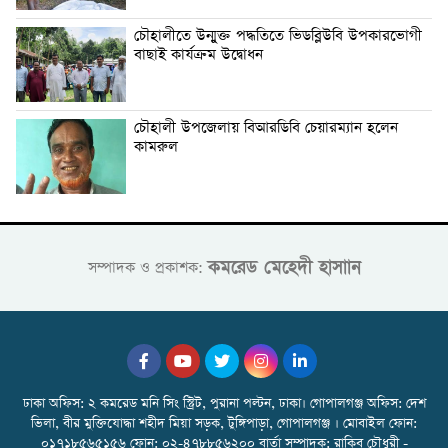
চৌহালীতে উন্মুক্ত পদ্ধতিতে ভিডব্লিউবি উপকারভোগী
বাছাই কার্যক্রম উদ্বোধন
চৌহালী উপজেলায় বিআরডিবি চেয়ারম্যান হলেন
কামরুল
কমরেড মেহেদী হাসাান
সম্পাদক ও প্রকাশক:
ঢাকা অফিস: ২ কমরেড মনি সিং স্ট্রিট, পুরানা পল্টন, ঢাকা। গোপালগঞ্জ অফিস: দেশ
ভিলা, বীর মুক্তিযোদ্ধা শহীদ মিয়া সড়ক, টুঙ্গিপাড়া, গোপালগঞ্জ । মোবাইল ফোন:
০১৭১৮৫৬৫১৫৬ ফোন: ০২-৪৭৮৮৫৬২০০ বার্তা সম্পাদক: রাকিব চৌধুরী -