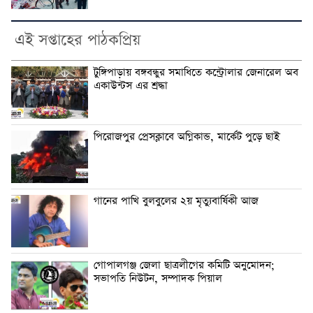
এই সপ্তাহের পাঠকপ্রিয়
টুঙ্গিপাড়ায় বঙ্গবন্ধুর সমাধিতে কন্ট্রোলার জেনারেল অব
একাউন্টস এর শ্রদ্ধা
পিরোজপুর প্রেসক্লাবে অগ্নিকান্ড, মার্কেট পুড়ে ছাই
গানের পাখি বুলবুলের ২য় মৃত্যুবার্ষিকী আজ
গোপালগঞ্জ জেলা ছাত্রলীগের কমিটি অনুমোদন;
সভাপতি নিউটন, সম্পাদক পিয়াল