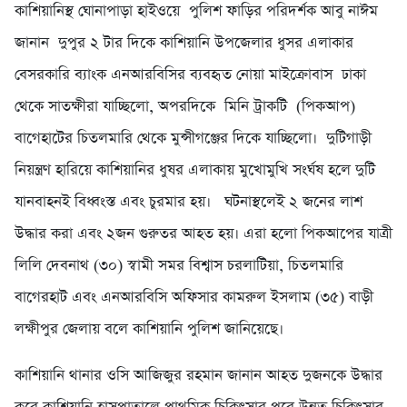
কাশিয়ানিস্থ ঘোনাপাড়া হাইও‌য়ে পু‌লিশ ফা‌ড়ির পরিদর্শক আবু নাঈম
জানান দুপুর ২ টার দিকে কাশিয়ানি উপজেলার ধুসর এলাকার
বেসরকারি ব্যাংক এনআরবিসির ব্যবহৃত নোয়া মাইক্রোবাস ঢাকা
থেকে সাতক্ষীরা যাচ্ছিলো, অপরদিকে মিনি ট্রাকটি (পিকআপ)
বাগেহাটের চিতলমারি থেকে মুন্সীগঞ্জের দিকে যাচ্ছিলো। দুটিগাড়ী
নিয়ন্ত্রণ হারিয়ে কাশিয়ানির ধুষর এলাকায় মুখোমুখি সংর্ঘষ হলে দুটি
যানবাহনই বিধ্বংস্ত এবং চুরমার হয়। ঘটনাস্থলেই ২ জনের লাশ
উদ্ধার করা এবং ২জন গুরুতর আহত হয়। এরা হলো পিকআপের যাত্রী
লিলি দেবনাথ (৩০) স্বামী সমর বিশ্বাস চরলাটিয়া, চিতলমারি
বাগেরহাট এবং এনআরবিসি অফিসার কামরুল ইসলাম (৩৫) বাড়ী
লক্ষীপুর জেলায় বলে কাশিয়ানি পুলিশ জানিয়েছে।
কাশিয়ানি থানার ওসি আজিজুর রহমান জানান আহত দুজনকে উদ্ধার