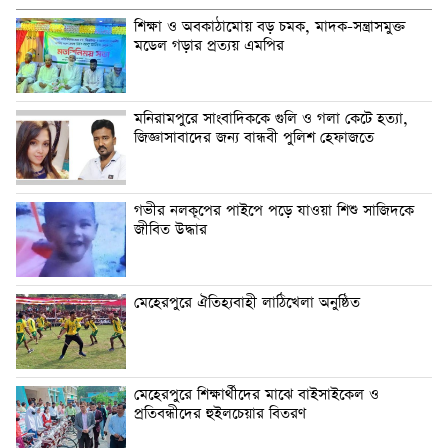
শিক্ষা ও অবকাঠামোয় বড় চমক, মাদক-সন্ত্রাসমুক্ত
মডেল গড়ার প্রত্যয় এমপির
মনিরামপুরে সাংবাদিককে গুলি ও গলা কেটে হত্যা,
জিজ্ঞাসাবাদের জন্য বান্ধবী পুলিশ হেফাজতে
গভীর নলকূপের পাইপে পড়ে যাওয়া শিশু সাজিদকে
জীবিত উদ্ধার
মেহেরপুরে ঐতিহ্যবাহী লাঠিখেলা অনুষ্ঠিত
মেহেরপুরে শিক্ষার্থীদের মাঝে বাইসাইকেল ও
প্রতিবন্ধীদের হুইলচেয়ার বিতরণ