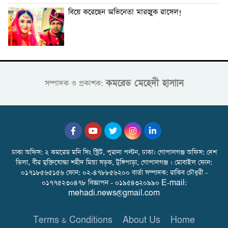
বিয়ে করেছেন অভিনেতা মারজুক রাসেল!
কমরেড মেহেদী হাসাান
সম্পাদক ও প্রকাশক:
ঢাকা অফিস: ২ কমরেড মনি সিং স্ট্রিট, পুরানা পল্টন, ঢাকা। গোপালগঞ্জ অফিস: দেশ
ভিলা, বীর মুক্তিযোদ্ধা শহীদ মিয়া সড়ক, টুঙ্গিপাড়া, গোপালগঞ্জ । মোবাইল ফোন:
০১৭১৮৫৬৫১৫৬ ফোন: ০২-৪৭৮৮৫৬২০০ বার্তা সম্পাদক: রাকিব চৌধুরী -
০১৭৭৫২৩০৪৭৮ বিজ্ঞাপন - ০১৯৫৪৩২০৯৯০ E-mail:
mehadi.news@gmail.com
Terms & Conditions
About Us
Home