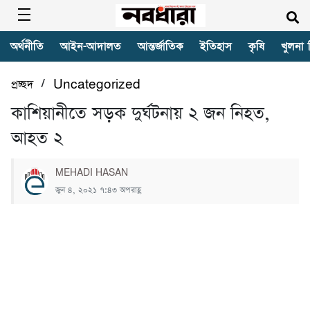
অর্থনীতি
আইন-আদালত
আন্তর্জাতিক
ইতিহাস
কৃষি
খুলনা 
/
প্রচ্ছদ
Uncategorized
কাশিয়ানীতে সড়ক দুর্ঘটনায় ২ জন নিহত,
আহত ২
MEHADI HASAN
জুন ৪, ২০২১ ৭:৪৩ অপরাহ্ণ