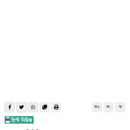
ফ+
ফ-
ফ