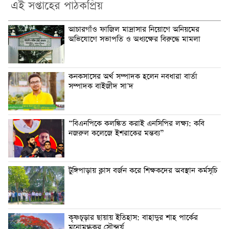
এই সপ্তাহের পাঠকপ্রিয়
আচারগাঁও ফাজিল মাদ্রাসার নিয়োগে অনিয়মের
অভিযোগে সভাপতি ও অধ্যক্ষের বিরুদ্ধে মামলা
কনকসাসের অর্থ সম্পাদক হলেন নবধারা বার্তা
সম্পাদক বাইজীদ সা’দ
“বিএনপিকে কলঙ্কিত করাই এনসিপির লক্ষ্য: কবি
নজরুল কলেজে ইশরাকের মন্তব্য”
টুঙ্গিপাড়ায় ক্লাস বর্জন করে শিক্ষকদের অবস্থান কর্মসূচি
কৃষ্ণচূড়ার ছায়ায় ইতিহাস: বাহাদুর শাহ পার্কের
মনোমুগ্ধকর সৌন্দর্য