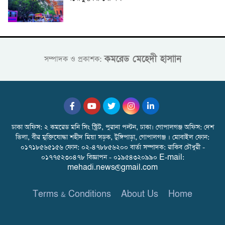
কমরেড মেহেদী হাসাান
সম্পাদক ও প্রকাশক:
ঢাকা অফিস: ২ কমরেড মনি সিং স্ট্রিট, পুরানা পল্টন, ঢাকা। গোপালগঞ্জ অফিস: দেশ
ভিলা, বীর মুক্তিযোদ্ধা শহীদ মিয়া সড়ক, টুঙ্গিপাড়া, গোপালগঞ্জ । মোবাইল ফোন:
০১৭১৮৫৬৫১৫৬ ফোন: ০২-৪৭৮৮৫৬২০০ বার্তা সম্পাদক: রাকিব চৌধুরী -
০১৭৭৫২৩০৪৭৮ বিজ্ঞাপন - ০১৯৫৪৩২০৯৯০ E-mail:
mehadi.news@gmail.com
Terms & Conditions
About Us
Home