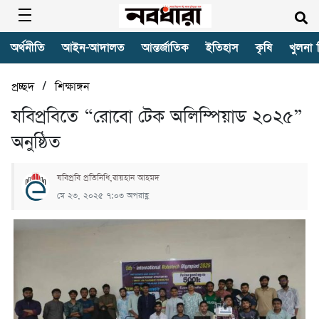
অর্থনীতি
আইন-আদালত
আন্তর্জাতিক
ইতিহাস
কৃষি
খুলনা 
/
প্রচ্ছদ
শিক্ষাঙ্গন
যবিপ্রবিতে “রোবো টেক অলিম্পিয়াড ২০২৫”
অনুষ্ঠিত
যবিপ্রবি প্রতিনিধি,রায়হান আহমদ
মে ২৩, ২০২৫ ৭:০৩ অপরাহ্ণ