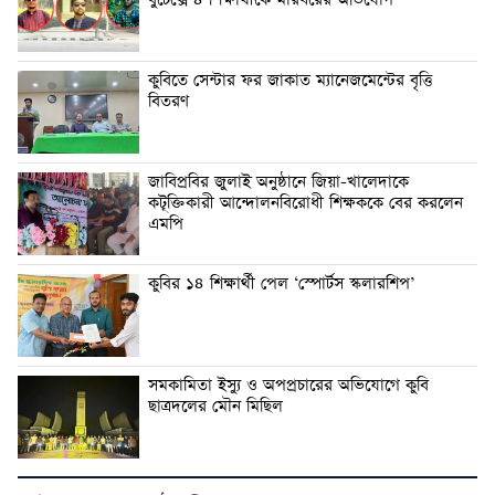
বুটেক্সে ৪ শিক্ষার্থীকে মারধরের অভিযোগ
কুবিতে সেন্টার ফর জাকাত ম্যানেজমেন্টের বৃত্তি
বিতরণ
জাবিপ্রবির জুলাই অনুষ্ঠানে জিয়া-খালেদাকে
কটূক্তিকারী আন্দোলনবিরোধী শিক্ষককে বের করলেন
এমপি
কুবির ১৪ শিক্ষার্থী পেল ‘স্পোর্টস স্কলারশিপ’
সমকামিতা ইস্যু ও অপপ্রচারের অভিযোগে কুবি
ছাত্রদলের মৌন মিছিল