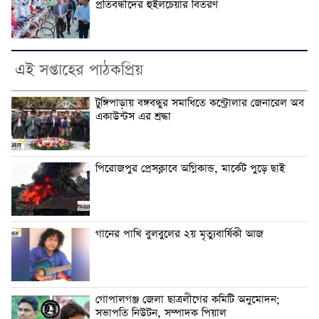
প্রতিবন্ধীদের হুইলচেয়ার বিতরণ
এই সপ্তাহের পাঠকপ্রিয়
টুঙ্গিপাড়ায় বঙ্গবন্ধুর সমাধিতে কন্ট্রোলার জেনারেল অব
একাউন্টস এর শ্রদ্ধা
পিরোজপুর প্রেসক্লাবে অগ্নিকান্ড, মার্কেট পুড়ে ছাই
গানের পাখি বুলবুলের ২য় মৃত্যুবার্ষিকী আজ
গোপালগঞ্জ জেলা ছাত্রলীগের কমিটি অনুমোদন;
সভাপতি নিউটন, সম্পাদক পিয়াল