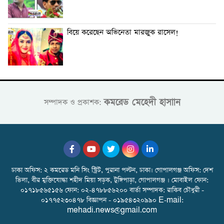
বিয়ে করেছেন অভিনেতা মারজুক রাসেল!
কমরেড মেহেদী হাসাান
সম্পাদক ও প্রকাশক:
ঢাকা অফিস: ২ কমরেড মনি সিং স্ট্রিট, পুরানা পল্টন, ঢাকা। গোপালগঞ্জ অফিস: দেশ
ভিলা, বীর মুক্তিযোদ্ধা শহীদ মিয়া সড়ক, টুঙ্গিপাড়া, গোপালগঞ্জ । মোবাইল ফোন:
০১৭১৮৫৬৫১৫৬ ফোন: ০২-৪৭৮৮৫৬২০০ বার্তা সম্পাদক: রাকিব চৌধুরী -
০১৭৭৫২৩০৪৭৮ বিজ্ঞাপন - ০১৯৫৪৩২০৯৯০ E-mail:
mehadi.news@gmail.com