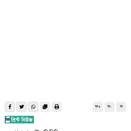
ফ+
ফ-
ফ