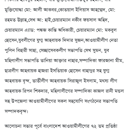
মুক্তিযোদ্ধা মো: আলী আকবর,কোতয়াল ইলিয়াস আহম্মেদ, মো:
রহমত উল্লাহ,সেখ আ: হাই,চেয়ারম্যান নকীব ফয়সাল অহিদ,
চেয়ারম্যান এ্যাড: পঙ্কজ কান্তি অধিকারী, চেয়ারম্যান মো: মকবুল
হোসেন,যুবলীগের যুগ্ম আহবায়ক দিদার সুজন,আওয়ামীলীগ নেতা
পুলিন বিহারী সাহা, সেচ্ছাসেবকলীগ সভাপতি সেখ সুমন, যুব
মহিলালীগ সভাপতি তানিয়া আক্তার নাহার,সম্পাদিকা ফারজানা মীম,
ছাত্রলীগ আহবায়ক হাজরা ইসতিয়াক হোসেন বাহাদুর সহ যুগ্ম
আহবায়ক বৃন্দ, তাতীঁলীগ আহবায়ক সিরাজুল ইসলাম, মৎস্য লীগ
আহবায়ক রিপন শিকদার, মহিলালীগের সম্পাদিকা কাজল রানী মন্ডল
সহ উপজেলা আওয়ামীলীগের সকল সহযোগি সংগঠনের সভাপতি
সম্পাদকবৃন্দ।
আলোচনা সভার পূর্বে বাংলাদেশ আওয়ামীলীগের ৭২ তম প্রতিষ্ঠা