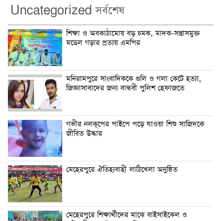
Uncategorized সর্বশেষ
শিক্ষা ও অবকাঠামোয় বড় চমক, মাদক-সন্ত্রাসমুক্ত
মডেল গড়ার প্রত্যয় এমপির
মনিরামপুরে সাংবাদিককে গুলি ও গলা কেটে হত্যা,
জিজ্ঞাসাবাদের জন্য বান্ধবী পুলিশ হেফাজতে
গভীর নলকূপের পাইপে পড়ে যাওয়া শিশু সাজিদকে
জীবিত উদ্ধার
মেহেরপুরে ঐতিহ্যবাহী লাঠিখেলা অনুষ্ঠিত
মেহেরপুরে শিক্ষার্থীদের মাঝে বাইসাইকেল ও