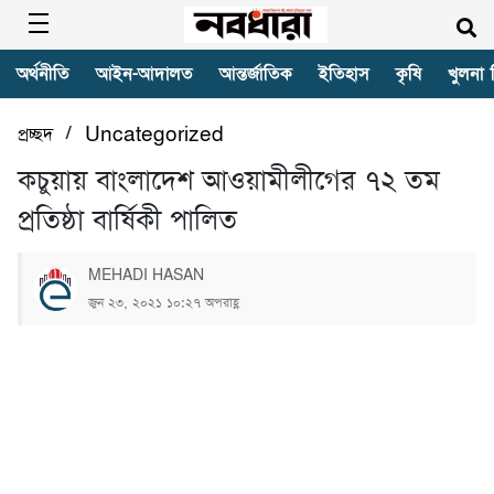
অর্থনীতি
আইন-আদালত
আন্তর্জাতিক
ইতিহাস
কৃষি
খুলনা 
/
প্রচ্ছদ
Uncategorized
কচুয়ায় বাংলাদেশ আওয়ামীলীগের ৭২ তম
প্রতিষ্ঠা বার্ষিকী পালিত
MEHADI HASAN
জুন ২৩, ২০২১ ১০:২৭ অপরাহ্ণ