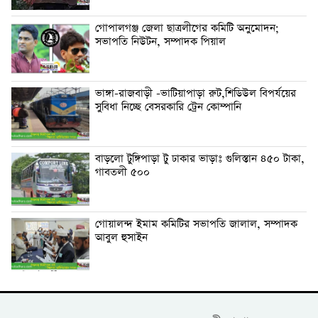
গোপালগঞ্জ জেলা ছাত্রলীগের কমিটি অনুমোদন;
সভাপতি নিউটন, সম্পাদক পিয়াল
ভাঙ্গা-রাজবাড়ী -ভাটিয়াপাড়া রুট,শিডিউল বিপর্যয়ের
সুবিধা নিচ্ছে বেসরকারি ট্রেন কোম্পানি
বাড়লো টুঙ্গিপাড়া টু ঢাকার ভাড়াঃ গুলিস্তান ৪৫০ টাকা,
গাবতলী ৫০০
গোয়ালন্দ ইমাম কমিটির সভাপতি জালাল, সম্পাদক
আবুল হুসাইন