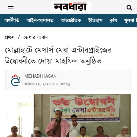
অর্থনীতি
আইন-আদালত
আন্তর্জাতিক
ইতিহাস
কৃষি
খুলনা 
/
প্রচ্ছদ
জেলার সংবাদ
মোল্লাহাটে মেসার্স মেধা এন্টারপ্রাইজের
উদ্বোধনীতে দোয়া মাহফিল অনুষ্ঠিত
MEHADI HASAN
অক্টোবর ২৯, ২০২১ ৬:১৬ অপরাহ্ণ