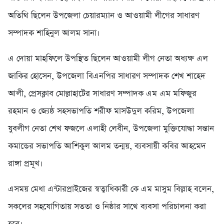
অতিথি ছিলেন উপজেলা চেয়ারম্যান ও আওয়ামী লীগের সাধারণ
সম্পাদক শাহিনুল আলম সানা।
এ দোয়া মাহফিলে উপস্থিত ছিলেন আওয়ামী লীগ নেতা অধ্যক্ষ এল
জাকির হোসেন, উপজেলা বিএনপির সাধারণ সম্পাদক শেখ শাহেদ
আলী, প্রেসক্লাব মোল্লাহাটের সাধারণ সম্পাদক এম এম মফিজুর
রহমান ও জ্যেষ্ঠ সহসভাপতি শরীফ মাসউদুল করিম, উপজেলা
যুবলীগ নেতা শেখ ফজলে এলাহী লেবীন, উপজেলা মুক্তিযোদ্ধা সন্তান
কমান্ডের সভাপতি আশিকুল আলম তন্ময়, ব্যবসায়ী কবির আহমেদ
রাঙ্গা প্রমূখ।
এসময় মেধা এন্টারপ্রাইজের স্বত্বাধিকারী কে এম মাসুম বিল্লাহ বলেন,
সকলের সহযোগিতায় সততা ও নিষ্ঠার সাথে ব্যবসা পরিচালনা করা