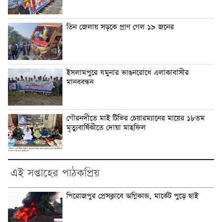
তিন জেলায় সড়কে প্রাণ গেল ১৯ জনের
ইসলামপুরে যমুনার ভাঙনরোধে এলাকাবাসীর
মানববন্ধন
গৌরনদীতে মাই টিভির চেয়ারম্যানের মায়ের ১৮তম
মৃত্যুবার্ষিকীতে দোয়া মাহফিল
এই সপ্তাহের পাঠকপ্রিয়
পিরোজপুর প্রেসক্লাবে অগ্নিকান্ড, মার্কেট পুড়ে ছাই