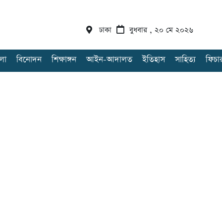
ঢাকা
বুধবার , ২০ মে ২০২৬
লা
বিনোদন
শিক্ষাঙ্গন
আইন-আদালত
ইতিহাস
সাহিত্য
ফিচা