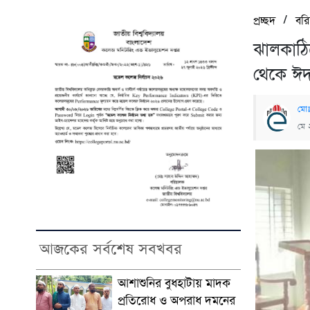
/
প্রচ্ছদ
বর
ঝালকাঠি
থেকে ঈদ
মোঃ
মে 
আজকের সর্বশেষ সবখবর
আশাশুনির বুধহাটায় মাদক
প্রতিরোধ ও অপরাধ দমনের