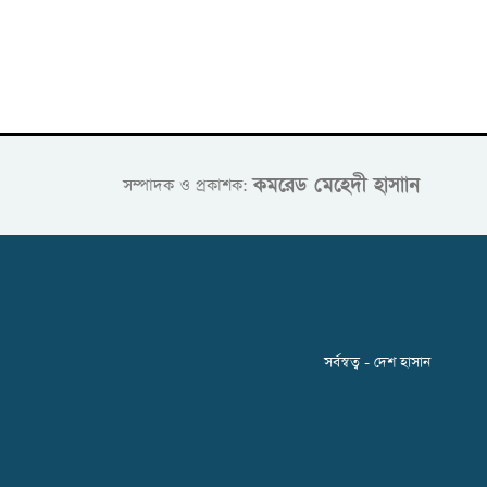
কমরেড মেহেদী হাসাান
সম্পাদক ও প্রকাশক:
সর্বস্বত্ব - দেশ হাসান