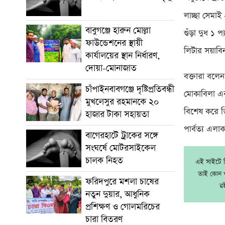
লাচ্ছা সেমাই
বাবুগঞ্জে হারুন মোল্লা
গুঁড়া দুধ ১ 
ফাউন্ডেশনের স্থায়ী
লিটার সয়াবি
কার্যালয়ের স্থান নির্ধারণ,
দোয়া-মোনাজাত
বক্তারা বলেন
চাঁপাইনবাবগঞ্জে দৃষ্টিপ্রতিবন্ধী
মোকাবিলা এবং
মুখলেসুর রহমানকে ২০
বিশেষ করে ভি
হাজার টাকা সহায়তা
পার্বত্য এলা
বাগেরহাটে ট্রাকের সঙ্গে
সংঘর্ষে মোটরসাইকেল
চালক নিহত
এই সাইটে নি
তাই কোন খ
ফরিদপুরে মশলা চাষের
র
নতুন দুয়ার, আধুনিক
প্রশিক্ষণ ও গোলমরিচের
চারা বিতরণ