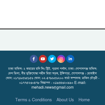
ঢাকা অফিস: ২ কমরেড মনি সিং স্ট্রিট, পুরানা পল্টন, ঢাকা। গোপালগঞ্জ অফিস:
দেশ ভিলা, বীর মুক্তিযোদ্ধা শহীদ মিয়া সড়ক, টুঙ্গিপাড়া, গোপালগঞ্জ । মোবাইল
ফোন: ০১৭১৮৫৬৫১৫৬ ফোন: ০২-৪৭৮৮৫৬২০০ বার্তা সম্পাদক: রাকিব চৌধুরী -
০১৭৭৫২৩০৪৭৮ বিজ্ঞাপন - ০১৯৫৪৩২০৯৯০ E-mail:
mehadi.news@gmail.com
Terms & Conditions
About Us
Home