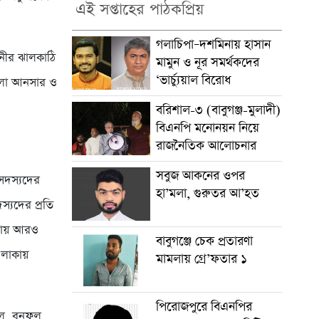
এই সপ্তাহের পাঠকপ্রিয়
গলাচিপা–দশমিনায় হাসান
হিনীর ঝালকাঠি
মামুন ও নূর সমর্থকদের
‘ভার্চ্যুয়াল বিরোধ
জেলা আনসার ও
বরিশাল-৩ (বাবুগঞ্জ-মুলাদী)
বিএনপি মনোনয়ন নিয়ে
রাজনৈতিক আলোচনার
সবুজ আকনের ওপর
সদস্যদের
হা’মলা, গুরুতর আ’হত
্যদের প্রতি
েবায় আরও
বাবুগঞ্জে চেক প্রতারণা
এলাকায়
মামলায় গ্রে’ফতার ১
পিরোজপুরে বিএনপির
াল, বনফুল