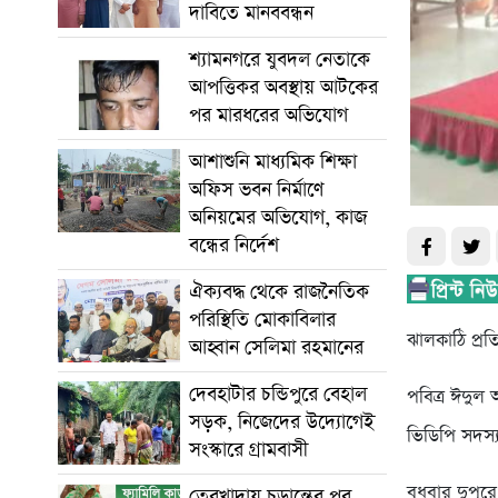
দাবিতে মানববন্ধন
শ্যামনগরে যুবদল নেতাকে
আপত্তিকর অবস্থায় আটকের
পর মারধরের অভিযোগ
আশাশুনি মাধ্যমিক শিক্ষা
অফিস ভবন নির্মাণে
অনিয়মের অভিযোগ, কাজ
বন্ধের নির্দেশ
ঐক্যবদ্ধ থেকে রাজনৈতিক
পরিস্থিতি মোকাবিলার
ঝালকাঠি প্রত
আহ্বান সেলিমা রহমানের
দেবহাটার চন্ডিপুরে বেহাল
পবিত্র ঈদুল
সড়ক, নিজেদের উদ্যোগেই
ভিডিপি সদস্
সংস্কারে গ্রামবাসী
বুধবার দুপু
তেরখাদায় চূড়ান্তের পর