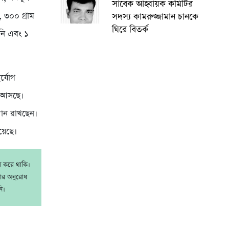
সাবেক আহ্বায়ক কমিটির
, ৩০০ গ্রাম
সদস্য কামরুজ্জামান চানকে
ঘিরে বিতর্ক
িনি এবং ১
র্যোগ
রে আসছে।
বদান রাখছেন।
হয়েছে।
াশ করে থাকি।
রার অনুরোধ
ি।