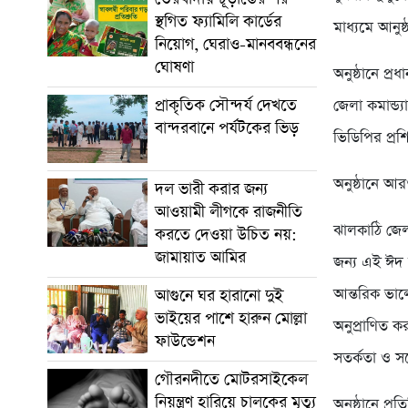
স্থগিত ফ্যামিলি কার্ডের
মাধ্যমে আনু
নিয়োগ, ঘেরাও-মানববন্ধনের
ঘোষণা
অনুষ্ঠানে প্
প্রাকৃতিক সৌন্দর্য দেখতে
জেলা কমান্ড
বান্দরবানে পর্যটকের ভিড়
ভিডিপির প্রশ
অনুষ্ঠানে আর
দল ভারী করার জন্য
আওয়ামী লীগকে রাজনীতি
ঝালকাঠি জেল
করতে দেওয়া উচিত নয়:
জামায়াত আমির
জন্য এই ঈদ 
আন্তরিক ভাল
আগুনে ঘর হারানো দুই
ভাইয়ের পাশে হারুন মোল্লা
অনুপ্রাণিত 
ফাউন্ডেশন
সতর্কতা ও স
গৌরনদীতে মোটরসাইকেল
নিয়ন্ত্রণ হারিয়ে চালকের মৃত্যু
অনুষ্ঠানে প