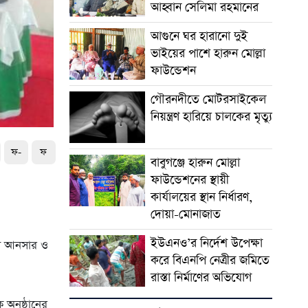
আহ্বান সেলিমা রহমানের
আগুনে ঘর হারানো দুই
ভাইয়ের পাশে হারুন মোল্লা
ফাউন্ডেশন
গৌরনদীতে মোটরসাইকেল
নিয়ন্ত্রণ হারিয়ে চালকের মৃত্যু
ফ-
ফ
বাবুগঞ্জে হারুন মোল্লা
ফাউন্ডেশনের স্থায়ী
কার্যালয়ের স্থান নির্ধারণ,
দোয়া-মোনাজাত
ইউএনও’র নির্দেশ উপেক্ষা
গী আনসার ও
করে বিএনপি নেত্রীর জমিতে
রাস্তা নির্মাণের অভিযোগ
 অনুষ্ঠানের