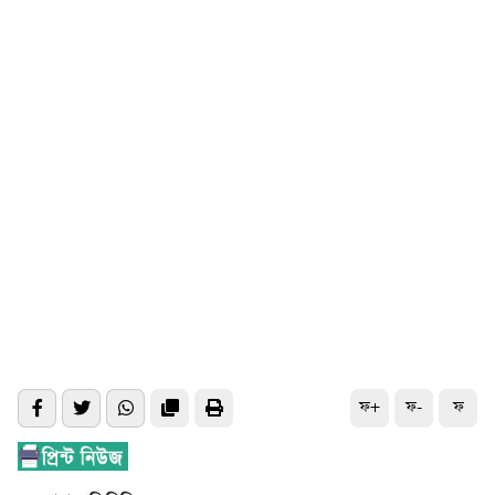
ফ+
ফ-
ফ