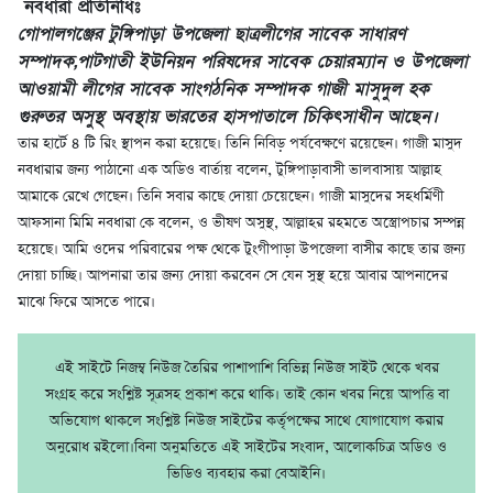
নবধারা প্রতিনিধিঃ
গোপালগঞ্জের টুঙ্গিপাড়া উপজেলা ছাত্রলীগের সাবেক সাধারণ
সম্পাদক,পাটগাতী ইউনিয়ন পরিষদের সাবেক চেয়ারম্যান ও উপজেলা
আওয়ামী লীগের সাবেক সাংগঠনিক সম্পাদক গাজী মাসুদুল হক
গুরুতর অসুস্থ অবস্থায় ভারতের হাসপাতালে চিকিৎসাধীন আছেন।
তার হার্টে ৪ টি রিং স্থাপন করা হয়েছে। তিনি নিবিড় পর্যবেক্ষণে রয়েছেন। গাজী মাসুদ
নবধারার জন্য পাঠানো এক অডিও বার্তায় বলেন, টুঙ্গিপাড়াবাসী ভালবাসায় আল্লাহ
আমাকে রেখে গেছেন। তিনি সবার কাছে দোয়া চেয়েছেন। গাজী মাসুদের সহধর্মিণী
আফসানা মিমি নবধারা কে বলেন, ও ভীষণ অসুস্থ, আল্লাহর রহমতে অস্ত্রোপচার সম্পন্ন
হয়েছে। আমি ওদের পরিবারের পক্ষ থেকে টুংগীপাড়া উপজেলা বাসীর কাছে তার জন্য
দোয়া চাচ্ছি। আপনারা তার জন্য দোয়া করবেন সে যেন সুস্থ হয়ে আবার আপনাদের
মাঝে ফিরে আসতে পারে।
এই সাইটে নিজম্ব নিউজ তৈরির পাশাপাশি বিভিন্ন নিউজ সাইট থেকে খবর
সংগ্রহ করে সংশ্লিষ্ট সূত্রসহ প্রকাশ করে থাকি। তাই কোন খবর নিয়ে আপত্তি বা
অভিযোগ থাকলে সংশ্লিষ্ট নিউজ সাইটের কর্তৃপক্ষের সাথে যোগাযোগ করার
অনুরোধ রইলো।বিনা অনুমতিতে এই সাইটের সংবাদ, আলোকচিত্র অডিও ও
ভিডিও ব্যবহার করা বেআইনি।