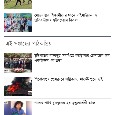
মেহেরপুরে শিক্ষার্থীদের মাঝে বাইসাইকেল ও
প্রতিবন্ধীদের হুইলচেয়ার বিতরণ
এই সপ্তাহের পাঠকপ্রিয়
টুঙ্গিপাড়ায় বঙ্গবন্ধুর সমাধিতে কন্ট্রোলার জেনারেল অব
একাউন্টস এর শ্রদ্ধা
পিরোজপুর প্রেসক্লাবে অগ্নিকান্ড, মার্কেট পুড়ে ছাই
গানের পাখি বুলবুলের ২য় মৃত্যুবার্ষিকী আজ