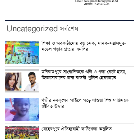
Uncategorized সর্বশেষ
শিক্ষা ও অবকাঠামোয় বড় চমক, মাদক-সন্ত্রাসমুক্ত
মডেল গড়ার প্রত্যয় এমপির
মনিরামপুরে সাংবাদিককে গুলি ও গলা কেটে হত্যা,
জিজ্ঞাসাবাদের জন্য বান্ধবী পুলিশ হেফাজতে
গভীর নলকূপের পাইপে পড়ে যাওয়া শিশু সাজিদকে
জীবিত উদ্ধার
মেহেরপুরে ঐতিহ্যবাহী লাঠিখেলা অনুষ্ঠিত