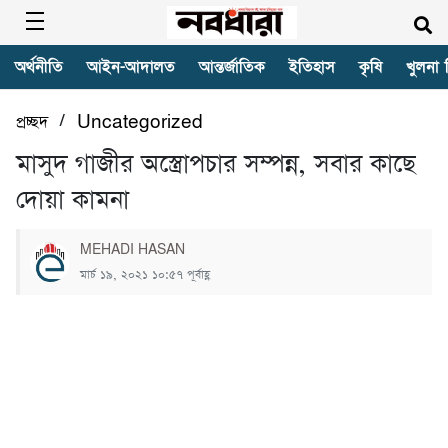
অর্থনীতি
আইন-আদালত
আন্তর্জাতিক
ইতিহাস
কৃষি
খুলনা 
/
প্রচ্ছদ
Uncategorized
মাসুদ গাজীর অস্ত্রোপচার সম্পন্ন, সবার কাছে
দোয়া কামনা
MEHADI HASAN
মার্চ ১৯, ২০২১ ১০:৫৭ পূর্বাহ্ণ