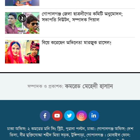
গোপালগঞ্জ জেলা ছাত্রলীগের কমিটি অনুমোদন;
সভাপতি নিউটন, সম্পাদক পিয়াল
বিয়ে করেছেন অভিনেতা মারজুক রাসেল!
কমরেড মেহেদী হাসাান
সম্পাদক ও প্রকাশক:
ঢাকা অফিস: ২ কমরেড মনি সিং স্ট্রিট, পুরানা পল্টন, ঢাকা। গোপালগঞ্জ অফিস: দেশ
ভিলা, বীর মুক্তিযোদ্ধা শহীদ মিয়া সড়ক, টুঙ্গিপাড়া, গোপালগঞ্জ । মোবাইল ফোন: