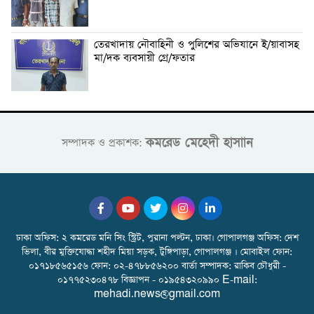
তেরখাদায় নৌবাহিনী ও পুলিশের অভিযানে ই/য়াবাসহ
মা/দক ব্যবসায়ী গ্রে/ফতার
কমরেড মেহেদী হাসাান
সম্পাদক ও প্রকাশক:
ঢাকা অফিস: ২ কমরেড মনি সিং স্ট্রিট, পুরানা পল্টন, ঢাকা। গোপালগঞ্জ অফিস: দেশ
ভিলা, বীর মুক্তিযোদ্ধা শহীদ মিয়া সড়ক, টুঙ্গিপাড়া, গোপালগঞ্জ । মোবাইল ফোন:
০১৭১৮৫৬৫১৫৬ ফোন: ০২-৪৭৮৮৫৬২০০ বার্তা সম্পাদক: রাকিব চৌধুরী -
০১৭৭৫২৩০৪৭৮ বিজ্ঞাপন - ০১৯৫৪৩২০৯৯০ E-mail:
mehadi.news@gmail.com