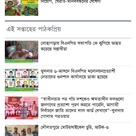
নিয়োগ, ঘেরাও-মানববন্ধনের ঘোষণা
এই সপ্তাহের পাঠকপ্রিয়
লোহাগড়ায় বিএনপির সভাপতি কে কুপিয়ে আহত
করেছে সন্ত্রাসীরা
খুলনার ৬-আসনে বিএনপির মনোনয়নপ্রত্যাশী
নেতাদের গুলশান কার্যালয়ে ডাকা হয়েছে
“স্বাধীনতার পর পাঁচ দশকেও ক্ষমতাসীন দলগুলো
জনগণের প্রত্যাশা পূরণ করতে পারেনি, আগামী
নির্বাচনে জাতি তাদের লাল কার্ড দেখাবে”–খুলনায়
গোলাম পরওয়ার
দৌলতপুরে মোটরসাইকেল চুরি, আটক-৩